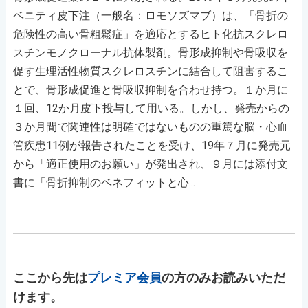
ベニティ皮下注（一般名：ロモソズマブ）は、「骨折の
危険性の高い骨粗鬆症」を適応とするヒト化抗スクレロ
スチンモノクローナル抗体製剤。骨形成抑制や骨吸収を
促す生理活性物質スクレロスチンに結合して阻害するこ
とで、骨形成促進と骨吸収抑制を合わせ持つ。１か月に
１回、12か月皮下投与して用いる。しかし、発売からの
３か月間で関連性は明確ではないものの重篤な脳・心血
管疾患11例が報告されたことを受け、19年７月に発売元
から「適正使用のお願い」が発出され、９月には添付文
書に「骨折抑制のベネフィットと心...
ここから先は
プレミア会員
の方のみお読みいただ
けます。