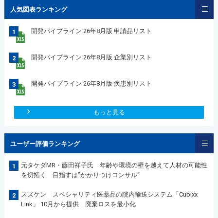
人気図表ランキング
開発パイプライン 26年8月版 申請品リスト
1
開発パイプライン 26年8月版 企業別リスト
2
開発パイプライン 26年8月版 疾患別リスト
3
もっと見る
ユーザー評価ランキング
元タケダMR・藤田祥子氏 年齢や環境の壁を越えて人材の可能性
1
を切拓く 目指すは”かかりつけコンサル“
スズケン スペシャリティ医薬品の院内輸送システム「Cubixx
2
Link」 10月から提供 廃棄ロスを最小化