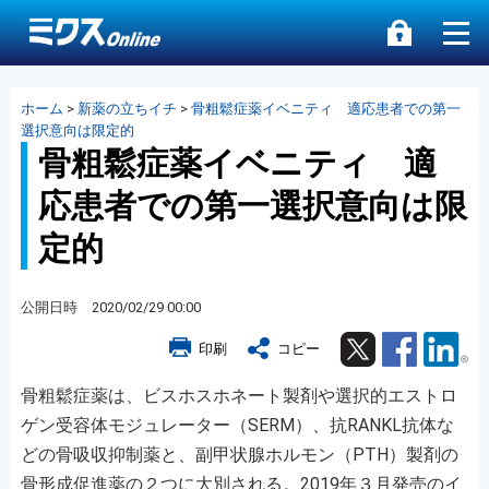
ホーム
>
新薬の立ちイチ
>
骨粗鬆症薬イベニティ 適応患者での第一
選択意向は限定的
骨粗鬆症薬イベニティ 適
応患者での第一選択意向は限
定的
公開日時 2020/02/29 00:00
Twitter
Facebook
Lin
印刷
コピー
骨粗鬆症薬は、ビスホスホネート製剤や選択的エストロ
ゲン受容体モジュレーター（SERM）、抗RANKL抗体な
どの骨吸収抑制薬と、副甲状腺ホルモン（PTH）製剤の
骨形成促進薬の２つに大別される。2019年３月発売のイ