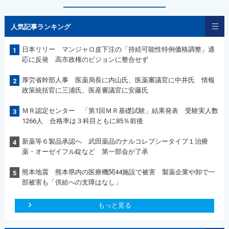
人気記事ランキング
日本リリー マンジャロ皮下注の「持続可能性特例価格調整」適
1
応に反発 高市政権のビジョンに整合せず
厚労省幹部人事 医薬局長に内山氏、医薬審議官に中井氏 情報
2
政策統括官に三浦氏、医産審議官に安藤氏
ＭＲ認定センター 「第1回ＭＲ基礎試験」結果発表 受験実人数
3
1266人 合格率は３科目ともに85％前後
新薬等６製品承認へ 武田薬品のナルコレプシータイプ１治療
4
薬・オーゼイフル錠など 第一部会が了承
熊本地震 熊本県内の医療機関44施設で被害 製薬企業や卸で一
5
部被害も「供給への支障はなし」
もっと見る