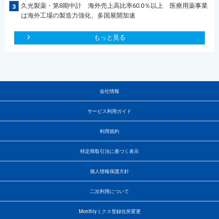
久光製薬・第8期中計 海外売上高比率60.0％以上 医療用薬事業
3
は海外工場の製造力強化、多国展開加速
もっと見る
会社情報
サービス利用ガイド
利用規約
特定商取引法に基づく表示
個人情報保護方針
二次利用について
Monthlyミクス登録住所変更