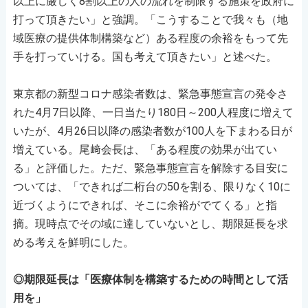
以上に厳しく8割以上の人の流れを制限する施策を政府に
打って頂きたい」と強調。「こうすることで我々も（地
域医療の提供体制構築など）ある程度の余裕をもって先
手を打っていける。国も考えて頂きたい」と述べた。
東京都の新型コロナ感染者数は、緊急事態宣言の発令さ
れた4月7日以降、一日当たり180日～200人程度に増えて
いたが、4月26日以降の感染者数が100人を下まわる日が
増えている。尾﨑会長は、「ある程度の効果が出てい
る」と評価した。ただ、緊急事態宣言を解除する目安に
ついては、「できれば二桁台の50を割る、限りなく10に
近づくようにできれば、そこに余裕がでてくる」と指
摘。現時点でその域に達していないとし、期限延長を求
める考えを鮮明にした。
◎期限延長は「医療体制を構築するための時間として活
用を」