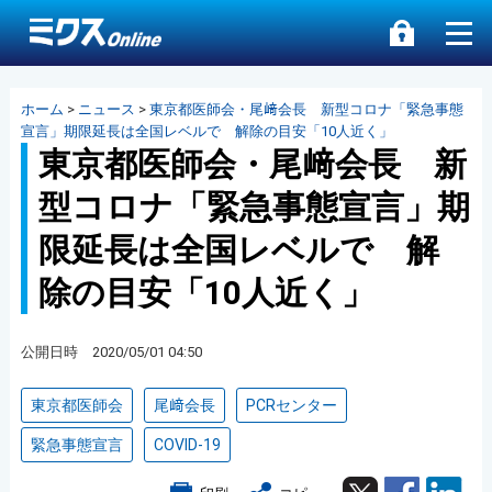
ホーム
>
ニュース
>
東京都医師会・尾﨑会長 新型コロナ「緊急事態
宣言」期限延長は全国レベルで 解除の目安「10人近く」
東京都医師会・尾﨑会長 新
型コロナ「緊急事態宣言」期
限延長は全国レベルで 解
除の目安「10人近く」
公開日時 2020/05/01 04:50
東京都医師会
尾﨑会長
PCRセンター
緊急事態宣言
COVID-19
Twitter
Facebook
Lin