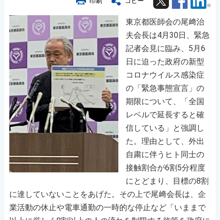
印刷
コピー
東京都医師会の尾﨑治
夫会長は4月30日、緊急
記者会見に臨み、5月6
日に迫った政府の新型
コロナウイルス感染症
の「緊急事態宣言」の
期限について、「全国
レベルで延長すると確
信している」と強調し
た。理由として、外出
自粛に伴うヒト同士の
接触割合が6割5分程度
にとどまり、目標の8割
に達していないことをあげた。その上で尾﨑会長は、企
業活動の休止や電車通勤の一時的な停止など「いままで