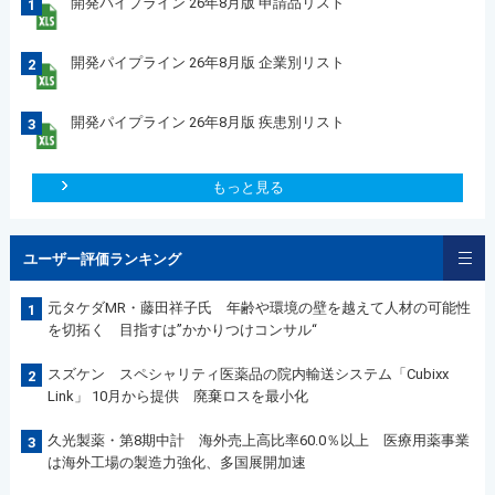
開発パイプライン 26年8月版 申請品リスト
1
開発パイプライン 26年8月版 企業別リスト
2
開発パイプライン 26年8月版 疾患別リスト
3
もっと見る
ユーザー評価ランキング
元タケダMR・藤田祥子氏 年齢や環境の壁を越えて人材の可能性
1
を切拓く 目指すは”かかりつけコンサル“
スズケン スペシャリティ医薬品の院内輸送システム「Cubixx
2
Link」 10月から提供 廃棄ロスを最小化
久光製薬・第8期中計 海外売上高比率60.0％以上 医療用薬事業
3
は海外工場の製造力強化、多国展開加速