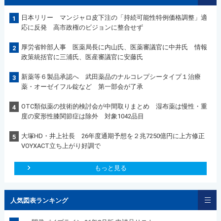
日本リリー マンジャロ皮下注の「持続可能性特例価格調整」適
1
応に反発 高市政権のビジョンに整合せず
厚労省幹部人事 医薬局長に内山氏、医薬審議官に中井氏 情報
2
政策統括官に三浦氏、医産審議官に安藤氏
新薬等６製品承認へ 武田薬品のナルコレプシータイプ１治療
3
薬・オーゼイフル錠など 第一部会が了承
OTC類似薬の技術的検討会が中間取りまとめ 湿布薬は慢性・重
4
度の変形性膝関節症は除外 対象1042品目
大塚HD・井上社長 26年度通期予想を２兆7250億円に上方修正
5
VOYXACT立ち上がり好調で
もっと見る
人気図表ランキング