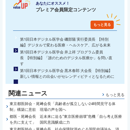
あなたにオススメ！
プレミア会員限定コンテンツ
もっと見る
第1回日本デジタル医学会 磯部陽 実行委員長 【特別
編】デジタルで変わる医療・ヘルスケア、広がる未来
第1回日本デジタル医学会 井上祥 プログラム委員
長 【特別編】「誰のためのデジタル医療か」を問い直
す
第1回日本デジタル医学会 黒木春郎 大会長 【特別編】
新しい情報との出会いがセレンディピティとなるために
関連ニュース
もっと見る
東京都医師会・尾﨑会長「高齢者が孤立しない24時間見守る体
制」構築に意欲 現場の声を国へ
都医・尾﨑会長 近未来に迫る“東京医療崩壊”危機「自ら考え医療
を共に支えて」 国民意識醸成に力
東京都医師会・尾﨑会長 社会保障財源めぐる国民的議論を 消