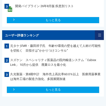
開発パイプライン 26年8月版 疾患別リスト
3
もっと見る
ユーザー評価ランキング
元タケダMR・藤田祥子氏 年齢や環境の壁を越えて人材の可能性
1
を切拓く 目指すは”かかりつけコンサル“
スズケン スペシャリティ医薬品の院内輸送システム「Cubixx
2
Link」 10月から提供 廃棄ロスを最小化
久光製薬・第8期中計 海外売上高比率60.0％以上 医療用薬事業
3
は海外工場の製造力強化、多国展開加速
もっと見る