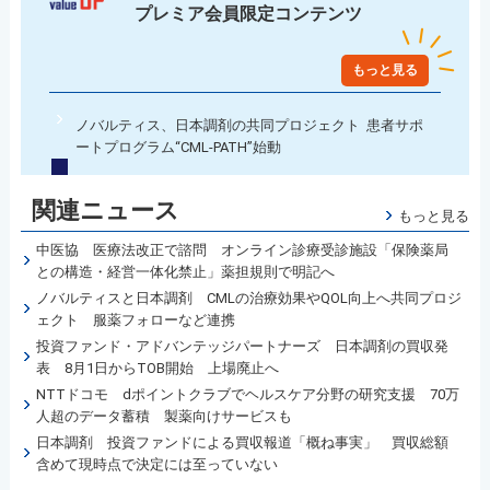
プレミア会員限定コンテンツ
もっと見る
ノバルティス、日本調剤の共同プロジェクト 患者サポ
ートプログラム“CML-PATH”始動
関連ニュース
もっと見る
中医協 医療法改正で諮問 オンライン診療受診施設「保険薬局
との構造・経営一体化禁止」薬担規則で明記へ
ノバルティスと日本調剤 CMLの治療効果やQOL向上へ共同プロジ
ェクト 服薬フォローなど連携
投資ファンド・アドバンテッジパートナーズ 日本調剤の買収発
表 8月1日からTOB開始 上場廃止へ
NTTドコモ dポイントクラブでヘルスケア分野の研究支援 70万
人超のデータ蓄積 製薬向けサービスも
日本調剤 投資ファンドによる買収報道「概ね事実」 買収総額
含めて現時点で決定には至っていない