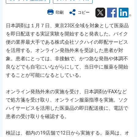
Twitter
Facebook
Lin
印刷
コピー
日本調剤は１月７日、東京23区全域を対象として医薬品
を即日配送する実証実験を開始すると発表した。バイク
便の業界最大手である株式会社ソクハイの即配サービス
を活用する。オンライン発熱外来を受診した患者が対
象。患者にとっては、非接触で、かつ急な発熱や体調不
良などでも自宅にいながらにして、当日中に服薬を開始
することが可能になるとしている。
オンライン発熱外来の実施を受け、日本調剤がFAXなど
で処方箋を受け取り、オンライン服薬指導を実施。ソク
ハイサービスを活用した医薬品の即日配送後に、電話で
患者の受け取りを確認する。
検証は、都内の19店舗で12日から実施する。薬局は、オ