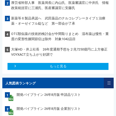
厚労省幹部人事 医薬局長に内山氏、医薬審議官に中井氏 情報
2
政策統括官に三浦氏、医産審議官に安藤氏
新薬等６製品承認へ 武田薬品のナルコレプシータイプ１治療
3
薬・オーゼイフル錠など 第一部会が了承
OTC類似薬の技術的検討会が中間取りまとめ 湿布薬は慢性・重
4
度の変形性膝関節症は除外 対象1042品目
大塚HD・井上社長 26年度通期予想を２兆7250億円に上方修正
5
VOYXACT立ち上がり好調で
もっと見る
人気図表ランキング
開発パイプライン 26年8月版 申請品リスト
1
開発パイプライン 26年8月版 企業別リスト
2