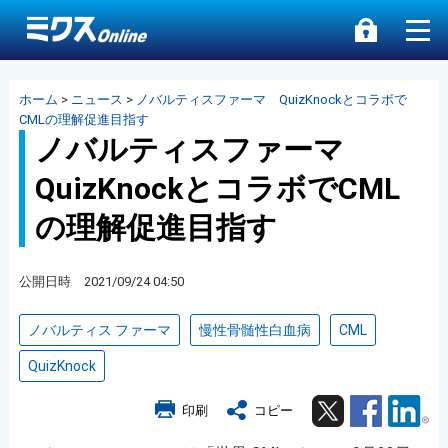
ホーム
>
ニュース
>
ノバルティスファーマ QuizKnockとコラボで
CMLの理解促進目指す
ノバルティスファーマ
QuizKnockとコラボでCML
の理解促進目指す
公開日時 2021/09/24 04:50
ノバルティス ファーマ
慢性骨髄性白血病
CML
QuizKnock
Twitter
Facebook
Lin
印刷
コピー