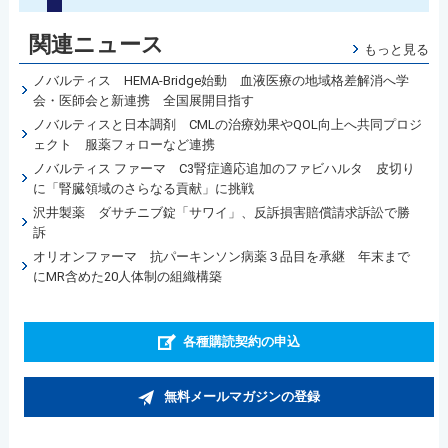
関連ニュース
もっと見る
ノバルティス HEMA-Bridge始動 血液医療の地域格差解消へ学
会・医師会と新連携 全国展開目指す
ノバルティスと日本調剤 CMLの治療効果やQOL向上へ共同プロジ
ェクト 服薬フォローなど連携
ノバルティス ファーマ C3腎症適応追加のファビハルタ 皮切り
に「腎臓領域のさらなる貢献」に挑戦
沢井製薬 ダサチニブ錠「サワイ」、反訴損害賠償請求訴訟で勝
訴
オリオンファーマ 抗パーキンソン病薬３品目を承継 年末まで
にMR含めた20人体制の組織構築
各種購読契約の申込
無料メールマガジンの登録