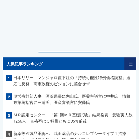
人気記事ランキング
日本リリー マンジャロ皮下注の「持続可能性特例価格調整」適
1
応に反発 高市政権のビジョンに整合せず
厚労省幹部人事 医薬局長に内山氏、医薬審議官に中井氏 情報
2
政策統括官に三浦氏、医産審議官に安藤氏
ＭＲ認定センター 「第1回ＭＲ基礎試験」結果発表 受験実人数
3
1266人 合格率は３科目ともに85％前後
新薬等６製品承認へ 武田薬品のナルコレプシータイプ１治療
4