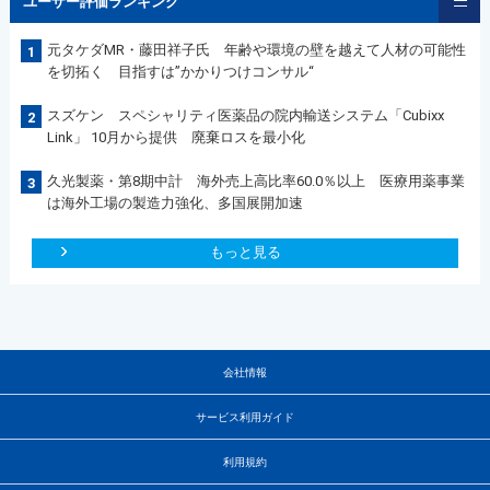
ユーザー評価ランキング
元タケダMR・藤田祥子氏 年齢や環境の壁を越えて人材の可能性
1
を切拓く 目指すは”かかりつけコンサル“
スズケン スペシャリティ医薬品の院内輸送システム「Cubixx
2
Link」 10月から提供 廃棄ロスを最小化
久光製薬・第8期中計 海外売上高比率60.0％以上 医療用薬事業
3
は海外工場の製造力強化、多国展開加速
もっと見る
会社情報
サービス利用ガイド
利用規約