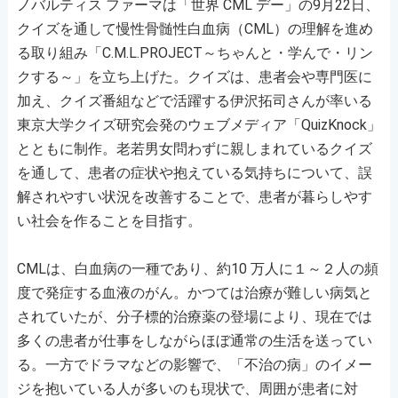
ノバルティス ファーマは「世界 CML デー」の9月22日、
クイズを通して慢性骨髄性白血病（CML）の理解を進め
る取り組み「C.M.L.PROJECT～ちゃんと・学んで・リン
クする～」を立ち上げた。クイズは、患者会や専門医に
加え、クイズ番組などで活躍する伊沢拓司さんが率いる
東京大学クイズ研究会発のウェブメディア「QuizKnock」
とともに制作。老若男女問わずに親しまれているクイズ
を通して、患者の症状や抱えている気持ちについて、誤
解されやすい状況を改善することで、患者が暮らしやす
い社会を作ることを目指す。
CMLは、白血病の一種であり、約10 万人に１～２人の頻
度で発症する血液のがん。かつては治療が難しい病気と
されていたが、分子標的治療薬の登場により、現在では
多くの患者が仕事をしながらほぼ通常の生活を送ってい
る。一方でドラマなどの影響で、「不治の病」のイメー
ジを抱いている人が多いのも現状で、周囲が患者に対