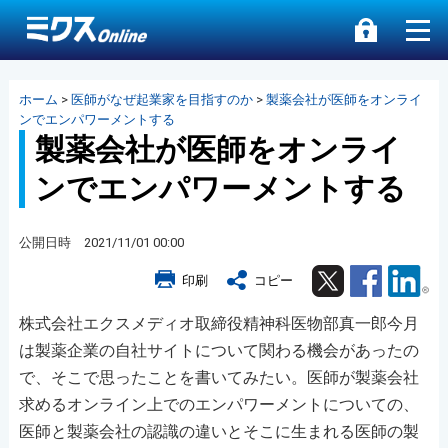
ホーム
>
医師がなぜ起業家を目指すのか
>
製薬会社が医師をオンライ
ンでエンパワーメントする
製薬会社が医師をオンライ
ンでエンパワーメントする
公開日時 2021/11/01 00:00
Twitter
Facebook
Lin
印刷
コピー
株式会社エクスメディオ取締役精神科医物部真一郎今月
は製薬企業の自社サイトについて関わる機会があったの
で、そこで思ったことを書いてみたい。医師が製薬会社
求めるオンライン上でのエンパワーメントについての、
医師と製薬会社の認識の違いとそこに生まれる医師の製