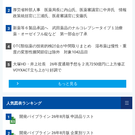
厚労省幹部人事 医薬局長に内山氏、医薬審議官に中井氏 情報
2
政策統括官に三浦氏、医産審議官に安藤氏
新薬等６製品承認へ 武田薬品のナルコレプシータイプ１治療
3
薬・オーゼイフル錠など 第一部会が了承
OTC類似薬の技術的検討会が中間取りまとめ 湿布薬は慢性・重
4
度の変形性膝関節症は除外 対象1042品目
大塚HD・井上社長 26年度通期予想を２兆7250億円に上方修正
5
VOYXACT立ち上がり好調で
もっと見る
人気図表ランキング
開発パイプライン 26年8月版 申請品リスト
1
開発パイプライン 26年8月版 企業別リスト
2