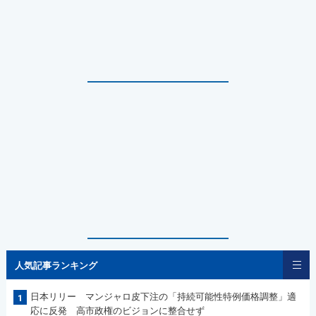
人気記事ランキング
日本リリー マンジャロ皮下注の「持続可能性特例価格調整」適
1
応に反発 高市政権のビジョンに整合せず