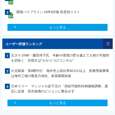
開発パイプライン 26年8月版 疾患別リスト
3
もっと見る
ユーザー評価ランキング
元タケダMR・藤田祥子氏 年齢や環境の壁を越えて人材の可能性
1
を切拓く 目指すは”かかりつけコンサル“
久光製薬・第8期中計 海外売上高比率60.0％以上 医療用薬事業
2
は海外工場の製造力強化、多国展開加速
日本リリー マンジャロ皮下注の「持続可能性特例価格調整」適
3
応に反発 高市政権のビジョンに整合せず
もっと見る