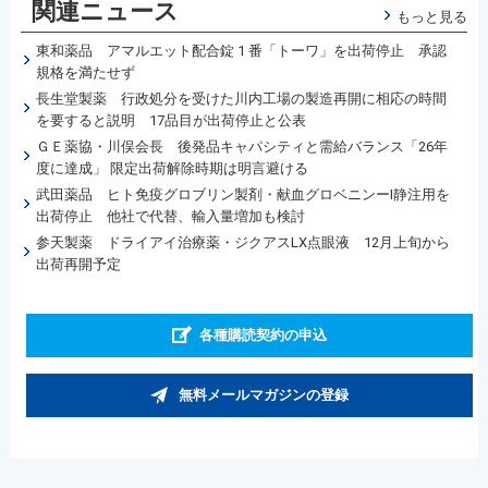
関連ニュース
もっと見る
東和薬品 アマルエット配合錠 1 番「トーワ」を出荷停止 承認
規格を満たせず
長生堂製薬 行政処分を受けた川内工場の製造再開に相応の時間
を要すると説明 17品目が出荷停止と公表
ＧＥ薬協・川俣会長 後発品キャパシティと需給バランス「26年
度に達成」 限定出荷解除時期は明言避ける
武田薬品 ヒト免疫グロブリン製剤・献血グロベニンーI静注用を
出荷停止 他社で代替、輸入量増加も検討
参天製薬 ドライアイ治療薬・ジクアスLX点眼液 12月上旬から
出荷再開予定
各種購読契約の申込
無料メールマガジンの登録