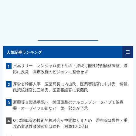
人気記事ランキング
日本リリー マンジャロ皮下注の「持続可能性特例価格調整」適
1
応に反発 高市政権のビジョンに整合せず
厚労省幹部人事 医薬局長に内山氏、医薬審議官に中井氏 情報
2
政策統括官に三浦氏、医産審議官に安藤氏
新薬等６製品承認へ 武田薬品のナルコレプシータイプ１治療
3
薬・オーゼイフル錠など 第一部会が了承
OTC類似薬の技術的検討会が中間取りまとめ 湿布薬は慢性・重
4
度の変形性膝関節症は除外 対象1042品目