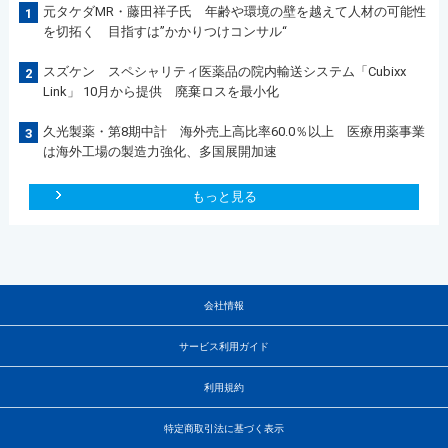
元タケダMR・藤田祥子氏 年齢や環境の壁を越えて人材の可能性
1
を切拓く 目指すは”かかりつけコンサル“
スズケン スペシャリティ医薬品の院内輸送システム「Cubixx
2
Link」 10月から提供 廃棄ロスを最小化
久光製薬・第8期中計 海外売上高比率60.0％以上 医療用薬事業
3
は海外工場の製造力強化、多国展開加速
もっと見る
会社情報
サービス利用ガイド
利用規約
特定商取引法に基づく表示