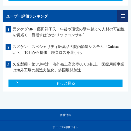
ユーザー評価ランキング
元タケダMR・藤田祥子氏 年齢や環境の壁を越えて人材の可能性
1
を切拓く 目指すは”かかりつけコンサル“
スズケン スペシャリティ医薬品の院内輸送システム「Cubixx
2
Link」 10月から提供 廃棄ロスを最小化
久光製薬・第8期中計 海外売上高比率60.0％以上 医療用薬事業
3
は海外工場の製造力強化、多国展開加速
もっと見る
会社情報
サービス利用ガイド