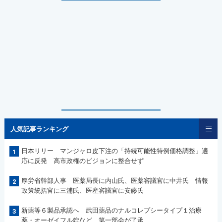
人気記事ランキング
日本リリー マンジャロ皮下注の「持続可能性特例価格調整」適
1
応に反発 高市政権のビジョンに整合せず
厚労省幹部人事 医薬局長に内山氏、医薬審議官に中井氏 情報
2
政策統括官に三浦氏、医産審議官に安藤氏
新薬等６製品承認へ 武田薬品のナルコレプシータイプ１治療
3
薬・オーゼイフル錠など 第一部会が了承