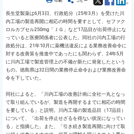
印刷
コピー
長生堂製薬は6月3日、行政処分（25年3月）を受けた川
内工場の製造再開に相応の時間を要すとして、セファク
ロルカプセル250mg「ＪＧ」など17品目が出荷停止にな
っていると医療関係者に公表した。同社の川内工場の行
政処分は、21年10月に薬機法違反による業務改善命令に
対する改善策を推進中であったにも関わらず、24年5月
に川内工場で製造管理上の不備が新たに発覚したという
もの。徳島県は32日間の業務停止命令および業務改善命
令を下していた。
同社によると、「川内工場の改善計画に全社一丸となっ
て取り組んでいるが、製造を再開するまでに相応の時間
を要している」と説明。川内工場の製造品目（17品目）
について、「出荷を停止せざるを得ない状況になってい
る」と指摘した。また、「引き続き製造再開に向けて取