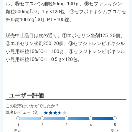
ル、⑮セフスパン細粒50mg 100ｇ、⑯セファレキシン
顆粒500mg｢JG｣ 1ｇ×120包、⑰セフポドキシムプロキセ
チル錠100mg｢JG｣ PTP100錠。
販売中止品目は次の通り。①エポセリン坐剤125 20個、
②エポセリン坐剤250 20個、③セフジトレンピボキシル
小児用細粒10%｢CH｣ 100ｇ、④セフジトレンピボキシル
小児用細粒10%｢CH｣ 0.5ｇ×120包。
この記事はいかがでしたか？
読者レビュー（8）
1
2
3
4
5
悪い
良い