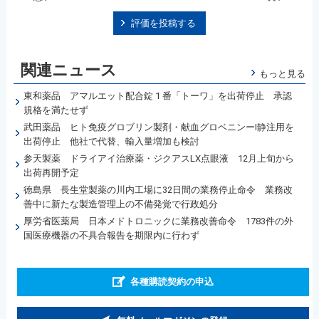
評価を投稿する
関連ニュース
もっと見る
東和薬品 アマルエット配合錠 1 番「トーワ」を出荷停止 承認
規格を満たせず
武田薬品 ヒト免疫グロブリン製剤・献血グロベニンーI静注用を
出荷停止 他社で代替、輸入量増加も検討
参天製薬 ドライアイ治療薬・ジクアスLX点眼液 12月上旬から
出荷再開予定
徳島県 長生堂製薬の川内工場に32日間の業務停止命令 業務改
善中に新たな製造管理上の不備発覚で行政処分
厚労省医薬局 日本メドトロニックに業務改善命令 1783件の外
国医療機器の不具合報告を期限内に行わず
各種購読契約の申込