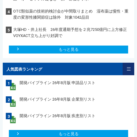
OTC類似薬の技術的検討会が中間取りまとめ 湿布薬は慢性・重
4
度の変形性膝関節症は除外 対象1042品目
大塚HD・井上社長 26年度通期予想を２兆7250億円に上方修正
5
VOYXACT立ち上がり好調で
もっと見る
人気図表ランキング
開発パイプライン 26年8月版 申請品リスト
1
開発パイプライン 26年8月版 企業別リスト
2
開発パイプライン 26年8月版 疾患別リスト
3
もっと見る