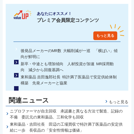
あなたにオススメ！
プレミア会員限定コンテンツ
もっと見る
後発品メーカーのMR数 大幅削減が一巡 「横ばい」傾
向が鮮明に
新卒・中途とも増加傾向 人材投資が加速 MR採用動
向 減少から回復基調へ
東和薬品 吉田逸郎社長 特許満了医薬品で安定供給体制
構築 先発メーカーと協業
関連ニュース
もっと見る
ニプロファーマが自主回収 承認書と異なる方法で製造、記録の
不備 委託元の東和薬品、三和化学も回収
東和薬品・吉田社長 田辺の工場買収で特許満了医薬品の安定供
給に一歩 長収品の「安全性情報は価値」