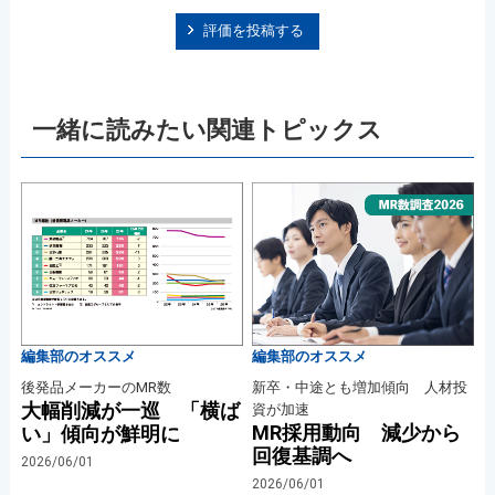
評価を投稿する
一緒に読みたい関連トピックス
編集部のオススメ
編集部のオススメ
後発品メーカーのMR数
新卒・中途とも増加傾向 人材投
大幅削減が一巡 「横ば
資が加速
MR採用動向 減少から
い」傾向が鮮明に
回復基調へ
2026/06/01
2026/06/01