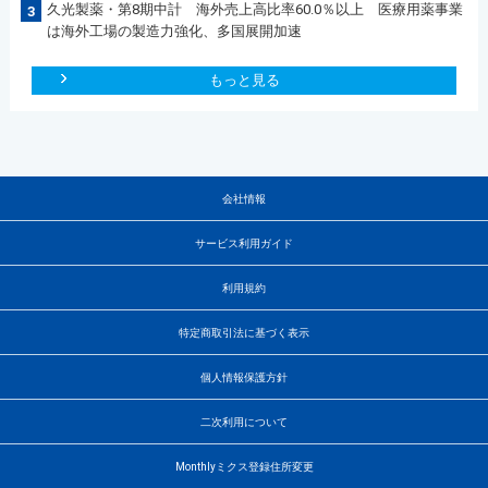
久光製薬・第8期中計 海外売上高比率60.0％以上 医療用薬事業
3
は海外工場の製造力強化、多国展開加速
もっと見る
会社情報
サービス利用ガイド
利用規約
特定商取引法に基づく表示
個人情報保護方針
二次利用について
Monthlyミクス登録住所変更