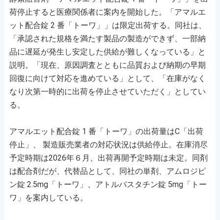
荷停止すると医療関係者に案内を開始した。「アマルエ
ット配合錠 2 番「トーワ」」は限定出荷する。同社は、
「承認された規格を満たす製品の製造ができず、一部納
品に遅延が発生し安定した供給が難しくなっている」と
説明。「現在、原因調査とともに品質および納期の早期
回復に向けて対応を進めている」として、「在庫がなく
なり次第一時的に出荷を停止させていただく」としてい
る。
アマルエット配合錠 1 番「トーワ」の出荷量はC「出荷
停止」、 製造販売業者の対応状況は供給停止。在庫消尽
予定時期は2026年６月、出荷再開予定時期は未定。同剤
は配合剤だが、代替品として、同社の単剤、アムロジピ
ン錠 2.5mg「トーワ」、アトルバスタチン錠 5mg「トー
ワ」を案内している。