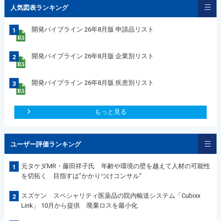
人気図表ランキング
開発パイプライン 26年8月版 申請品リスト
1
開発パイプライン 26年8月版 企業別リスト
2
開発パイプライン 26年8月版 疾患別リスト
3
もっと見る
ユーザー評価ランキング
元タケダMR・藤田祥子氏 年齢や環境の壁を越えて人材の可能性
1
を切拓く 目指すは”かかりつけコンサル“
スズケン スペシャリティ医薬品の院内輸送システム「Cubixx
2
Link」 10月から提供 廃棄ロスを最小化