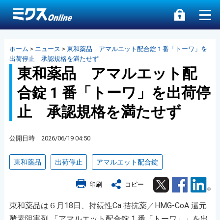
ホーム
>
ニュース
>
東和薬品 アマルエット配合錠 1 番「トーワ」を
出荷停止 承認規格を満たせず
東和薬品 アマルエット配
合錠 1 番「トーワ」を出荷停
止 承認規格を満たせず
公開日時 2026/06/19 04:50
東和薬品
出荷停止
アマルエット配合錠
Twitter
Facebook
Lin
印刷
コピー
東和薬品は６月18日、持続性Ca 拮抗薬／HMG-CoA 還元
酵素阻害剤 「アマルエット配合錠 1 番「トーワ」」を出