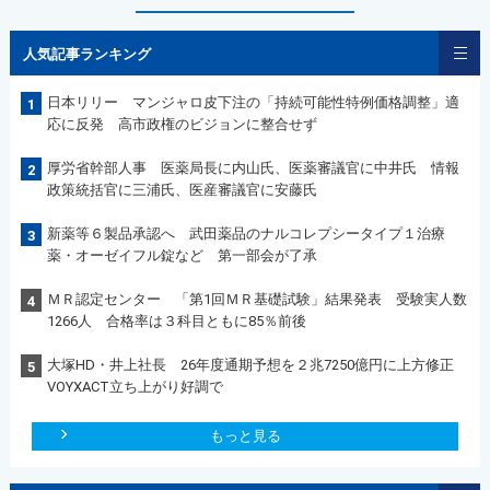
人気記事ランキング
日本リリー マンジャロ皮下注の「持続可能性特例価格調整」適
1
応に反発 高市政権のビジョンに整合せず
厚労省幹部人事 医薬局長に内山氏、医薬審議官に中井氏 情報
2
政策統括官に三浦氏、医産審議官に安藤氏
新薬等６製品承認へ 武田薬品のナルコレプシータイプ１治療
3
薬・オーゼイフル錠など 第一部会が了承
ＭＲ認定センター 「第1回ＭＲ基礎試験」結果発表 受験実人数
4
1266人 合格率は３科目ともに85％前後
大塚HD・井上社長 26年度通期予想を２兆7250億円に上方修正
5
VOYXACT立ち上がり好調で
もっと見る