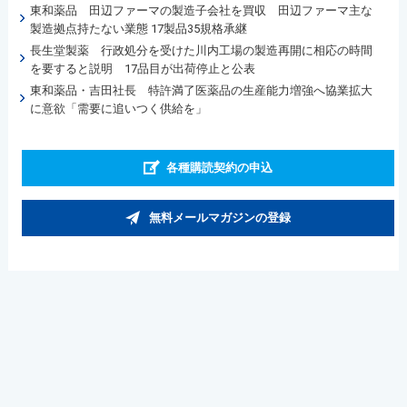
東和薬品 田辺ファーマの製造子会社を買収 田辺ファーマ主な
製造拠点持たない業態 17製品35規格承継
長生堂製薬 行政処分を受けた川内工場の製造再開に相応の時間
を要すると説明 17品目が出荷停止と公表
東和薬品・吉田社長 特許満了医薬品の生産能力増強へ協業拡大
に意欲「需要に追いつく供給を」
各種購読契約の申込
無料メールマガジンの登録