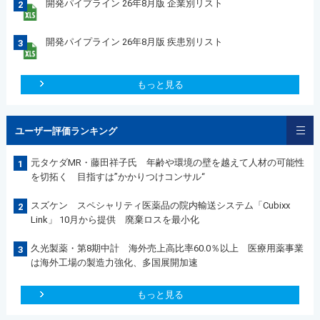
開発パイプライン 26年8月版 企業別リスト
2
開発パイプライン 26年8月版 疾患別リスト
3
もっと見る
ユーザー評価ランキング
元タケダMR・藤田祥子氏 年齢や環境の壁を越えて人材の可能性
1
を切拓く 目指すは”かかりつけコンサル“
スズケン スペシャリティ医薬品の院内輸送システム「Cubixx
2
Link」 10月から提供 廃棄ロスを最小化
久光製薬・第8期中計 海外売上高比率60.0％以上 医療用薬事業
3
は海外工場の製造力強化、多国展開加速
もっと見る