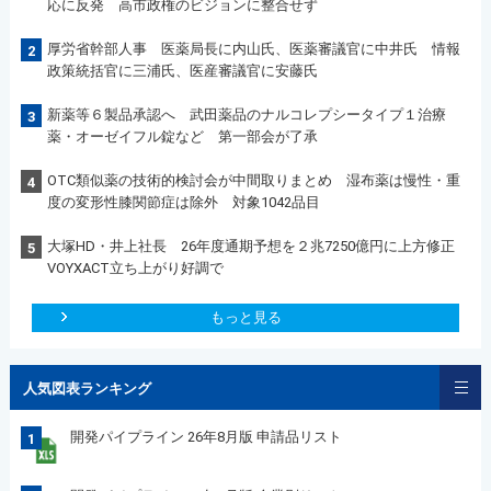
応に反発 高市政権のビジョンに整合せず
厚労省幹部人事 医薬局長に内山氏、医薬審議官に中井氏 情報
2
政策統括官に三浦氏、医産審議官に安藤氏
新薬等６製品承認へ 武田薬品のナルコレプシータイプ１治療
3
薬・オーゼイフル錠など 第一部会が了承
OTC類似薬の技術的検討会が中間取りまとめ 湿布薬は慢性・重
4
度の変形性膝関節症は除外 対象1042品目
大塚HD・井上社長 26年度通期予想を２兆7250億円に上方修正
5
VOYXACT立ち上がり好調で
もっと見る
人気図表ランキング
開発パイプライン 26年8月版 申請品リスト
1