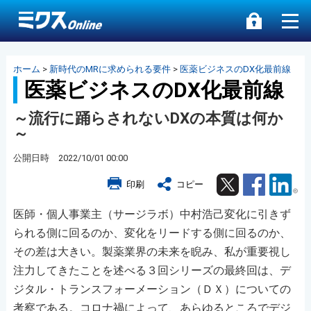
ホーム
>
新時代のMRに求められる要件
>
医薬ビジネスのDX化最前線
医薬ビジネスのDX化最前線
～流行に踊らされないDXの本質は何か
～
公開日時 2022/10/01 00:00
Twitter
Facebook
Lin
印刷
コピー
医師・個人事業主（サージラボ）中村浩己変化に引きず
られる側に回るのか、変化をリードする側に回るのか、
その差は大きい。製薬業界の未来を睨み、私が重要視し
注力してきたことを述べる３回シリーズの最終回は、デ
ジタル・トランスフォーメーション（ＤＸ）についての
考察である。コロナ禍によって、あらゆるところでデジ