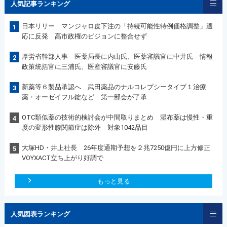
人気記事ランキング
日本リリー マンジャロ皮下注の「持続可能性特例価格調整」適
1
応に反発 高市政権のビジョンに整合せず
厚労省幹部人事 医薬局長に内山氏、医薬審議官に中井氏 情報
2
政策統括官に三浦氏、医産審議官に安藤氏
新薬等６製品承認へ 武田薬品のナルコレプシータイプ１治療
3
薬・オーゼイフル錠など 第一部会が了承
OTC類似薬の技術的検討会が中間取りまとめ 湿布薬は慢性・重
4
度の変形性膝関節症は除外 対象1042品目
大塚HD・井上社長 26年度通期予想を２兆7250億円に上方修正
5
VOYXACT立ち上がり好調で
もっと見る
人気図表ランキング