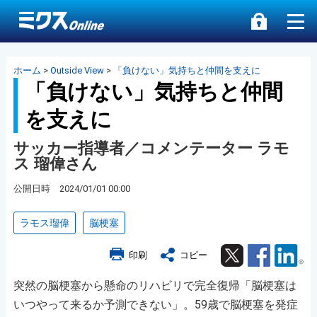
ホーム
>
Outside View
>
「負けない」気持ちと仲間を支えに
「負けない」気持ちと仲間
を支えに
サッカー指導者／コメンテーター ラモ
ス 瑠偉さん
公開日時 2024/01/01 00:00
ラモス瑠偉
脳梗塞
Twitter
Facebook
Lin
印刷
コピー
突然の脳梗塞から懸命のリハビリで完全復帰「脳梗塞は
いつやって来るか予測できない」。59歳で脳梗塞を発症