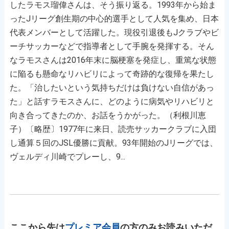
したラモス瑠偉さんは、そう振り返る。1993年から始ま
ったJリーグ創生期の中心的選手として人気を集め、日本
代表メンバーとして活躍した。現役引退後もJクラブやビ
ーチサッカーなどで指導者として手腕を発揮する。そん
なラモスさんは2016年末に脳梗塞を発症し、重篤な状態
に陥るも懸命なリハビリによって奇跡的な復帰を果たし
た。「治したいという気持ちだけは負けない自信があっ
た」と話すラモスさんに、どのように病気やリハビリと
向き合ってきたのか、お話をうかがった。（利根川恵
子）〔略歴〕1977年に来日、読売サッカークラブに入団
し通算５回のJSL優勝に貢献。93年開始のJリーグでは、
ヴェルディ川崎でプレーし、9...
ここから先は
プレミア会員
の方のみお読みいただ