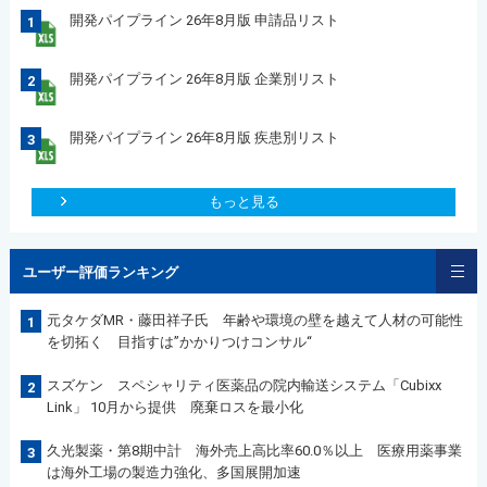
開発パイプライン 26年8月版 申請品リスト
1
開発パイプライン 26年8月版 企業別リスト
2
開発パイプライン 26年8月版 疾患別リスト
3
もっと見る
ユーザー評価ランキング
元タケダMR・藤田祥子氏 年齢や環境の壁を越えて人材の可能性
1
を切拓く 目指すは”かかりつけコンサル“
スズケン スペシャリティ医薬品の院内輸送システム「Cubixx
2
Link」 10月から提供 廃棄ロスを最小化
久光製薬・第8期中計 海外売上高比率60.0％以上 医療用薬事業
3
は海外工場の製造力強化、多国展開加速