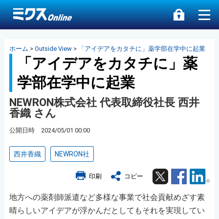
ホーム
>
Outside View
>
「アイデアをカタチに」薬学部在学中に起業
「アイデアをカタチに」薬
学部在学中に起業
NEWRON株式会社 代表取締役社長 西井
香織 さん
公開日時 2024/05/01 00:00
西井香織
NEWRON社
Twitter
Facebook
Lin
印刷
コピー
地方への薬剤師派遣など多様な事業で社会貢献めざす素
晴らしいアイデアが浮かんだとしてもそれを実現してい