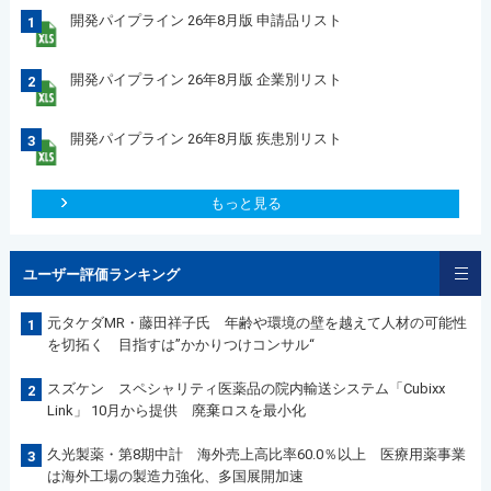
開発パイプライン 26年8月版 申請品リスト
1
開発パイプライン 26年8月版 企業別リスト
2
開発パイプライン 26年8月版 疾患別リスト
3
もっと見る
ユーザー評価ランキング
元タケダMR・藤田祥子氏 年齢や環境の壁を越えて人材の可能性
1
を切拓く 目指すは”かかりつけコンサル“
スズケン スペシャリティ医薬品の院内輸送システム「Cubixx
2
Link」 10月から提供 廃棄ロスを最小化
久光製薬・第8期中計 海外売上高比率60.0％以上 医療用薬事業
3
は海外工場の製造力強化、多国展開加速