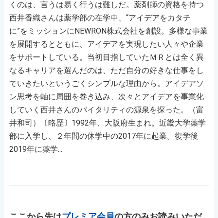
くのは、言うは易く行うは難しだ。薬剤師の資格を持つ
西井香織さんは薬学部の在学中、“アイデアをカタチ
に”をミッションにNEWRON株式会社を創設。多様な事業
を展開するとともに、アイデアを実現したい人々や企業
をサポートしている。当初目指していたＭＲとは全く異
なるキャリアを選んだのは、ただ自分の好きな仕事をし
ていきたいというごくシンプルな理由から。アイデアソ
ン思考を軸に周囲を巻き込み、次々とアイデアを事業化
していく西井さんのバイタリティの源泉を探った。（富
井和司）〔略歴〕1992年、大阪府生まれ。近畿大学薬学
部に入学し、２年間の休学中の2017年に起業。復学後
2019年に薬学...
ここから先は
プレミア会員
の方のみお読みいただ