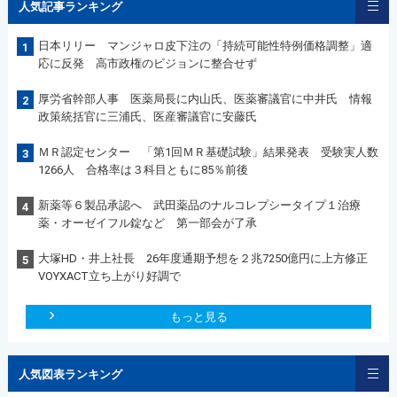
人気記事ランキング
日本リリー マンジャロ皮下注の「持続可能性特例価格調整」適
1
応に反発 高市政権のビジョンに整合せず
厚労省幹部人事 医薬局長に内山氏、医薬審議官に中井氏 情報
2
政策統括官に三浦氏、医産審議官に安藤氏
ＭＲ認定センター 「第1回ＭＲ基礎試験」結果発表 受験実人数
3
1266人 合格率は３科目ともに85％前後
新薬等６製品承認へ 武田薬品のナルコレプシータイプ１治療
4
薬・オーゼイフル錠など 第一部会が了承
大塚HD・井上社長 26年度通期予想を２兆7250億円に上方修正
5
VOYXACT立ち上がり好調で
もっと見る
人気図表ランキング