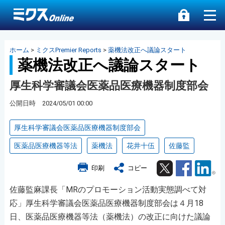
ホーム
>
ミクスPremier Reports
>
薬機法改正へ議論スタート
薬機法改正へ議論スタート
厚生科学審議会医薬品医療機器制度部会
公開日時 2024/05/01 00:00
厚生科学審議会医薬品医療機器制度部会
医薬品医療機器等法
薬機法
花井十伍
佐藤監
Twitter
Facebook
Lin
印刷
コピー
佐藤監麻課長「MRのプロモーション活動実態調べて対
応」厚生科学審議会医薬品医療機器制度部会は４月18
日、医薬品医療機器等法（薬機法）の改正に向けた議論