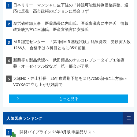
日本リリー マンジャロ皮下注の「持続可能性特例価格調整」適
1
応に反発 高市政権のビジョンに整合せず
厚労省幹部人事 医薬局長に内山氏、医薬審議官に中井氏 情報
2
政策統括官に三浦氏、医産審議官に安藤氏
ＭＲ認定センター 「第1回ＭＲ基礎試験」結果発表 受験実人数
3
1266人 合格率は３科目ともに85％前後
新薬等６製品承認へ 武田薬品のナルコレプシータイプ１治療
4
薬・オーゼイフル錠など 第一部会が了承
大塚HD・井上社長 26年度通期予想を２兆7250億円に上方修正
5
VOYXACT立ち上がり好調で
もっと見る
人気図表ランキング
開発パイプライン 26年8月版 申請品リスト
1