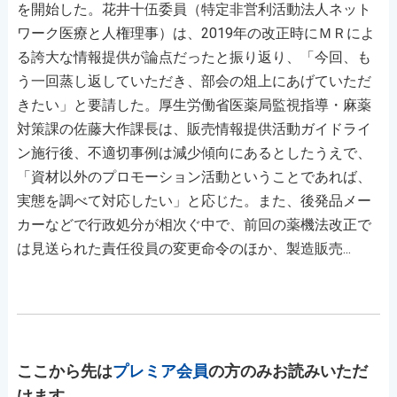
を開始した。花井十伍委員（特定非営利活動法人ネット
ワーク医療と人権理事）は、2019年の改正時にＭＲによ
る誇大な情報提供が論点だったと振り返り、「今回、も
う一回蒸し返していただき、部会の俎上にあげていただ
きたい」と要請した。厚生労働省医薬局監視指導・麻薬
対策課の佐藤大作課長は、販売情報提供活動ガイドライ
ン施行後、不適切事例は減少傾向にあるとしたうえで、
「資材以外のプロモーション活動ということであれば、
実態を調べて対応したい」と応じた。また、後発品メー
カーなどで行政処分が相次ぐ中で、前回の薬機法改正で
は見送られた責任役員の変更命令のほか、製造販売...
ここから先は
プレミア会員
の方のみお読みいただ
けます。