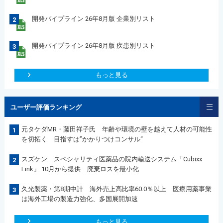
開発パイプライン 26年8月版 企業別リスト
2
開発パイプライン 26年8月版 疾患別リスト
3
もっと見る
ユーザー評価ランキング
元タケダMR・藤田祥子氏 年齢や環境の壁を越えて人材の可能性
1
を切拓く 目指すは”かかりつけコンサル“
スズケン スペシャリティ医薬品の院内輸送システム「Cubixx
2
Link」 10月から提供 廃棄ロスを最小化
久光製薬・第8期中計 海外売上高比率60.0％以上 医療用薬事業
3
は海外工場の製造力強化、多国展開加速
もっと見る