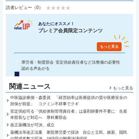
読者レビュー（0）
あなたにオススメ！
プレミア会員限定コンテンツ
もっと見る
厚労省・制度部会 安定供給責任者など法整備の必要性
認める声あがる
関連ニュース
もっと見る
中医協診療側・森委員 「経営効率は医療提供の質や医療安全の
担保が前提」 コクミン不祥事でクギ
安定供給司る「供給体制管理責任者」は薬剤師要件不要に 生産
本部長など対応へ 厚科審部会
改正薬機法が可決、成立
薬機法等改正法案 衆院厚労委で採決 自公と立民、維新、国民
の賛成多数で可決 19項目の附帯決議採択