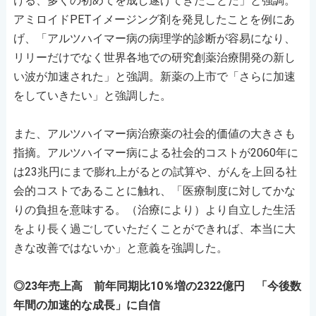
ける、多くの初めてを成し遂げてきたことだ」と強調。
アミロイドPETイメージング剤を発見したことを例にあ
げ、「アルツハイマー病の病理学的診断が容易になり、
リリーだけでなく世界各地での研究創薬治療開発の新し
い波が加速された」と強調。新薬の上市で「さらに加速
をしていきたい」と強調した。
また、アルツハイマー病治療薬の社会的価値の大きさも
指摘。アルツハイマー病による社会的コストが2060年に
は23兆円にまで膨れ上がるとの試算や、がんを上回る社
会的コストであることに触れ、「医療制度に対してかな
りの負担を意味する。（治療により）より自立した生活
をより長く過ごしていただくことができれば、本当に大
きな改善ではないか」と意義を強調した。
◎23年売上高 前年同期比10％増の2322億円 「今後数
年間の加速的な成長」に自信