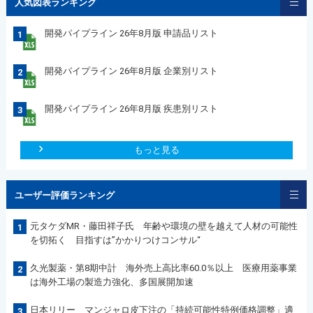
人気図表ランキング
開発パイプライン 26年8月版 申請品リスト
1
開発パイプライン 26年8月版 企業別リスト
2
開発パイプライン 26年8月版 疾患別リスト
3
もっと見る
ユーザー評価ランキング
元タケダMR・藤田祥子氏 年齢や環境の壁を越えて人材の可能性
1
を切拓く 目指すは”かかりつけコンサル“
久光製薬・第8期中計 海外売上高比率60.0％以上 医療用薬事業
2
は海外工場の製造力強化、多国展開加速
日本リリー マンジャロ皮下注の「持続可能性特例価格調整」適
3