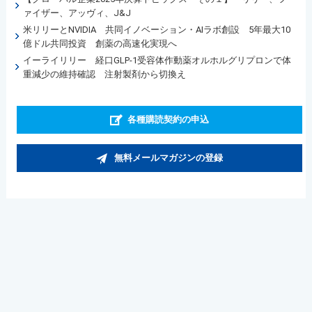
ァイザー、アッヴィ、J&J
米リリーとNVIDIA 共同イノベーション・AIラボ創設 5年最大10
億ドル共同投資 創薬の高速化実現へ
イーライリリー 経口GLP-1受容体作動薬オルホルグリプロンで体
重減少の維持確認 注射製剤から切換え
各種購読契約の申込
無料メールマガジンの登録