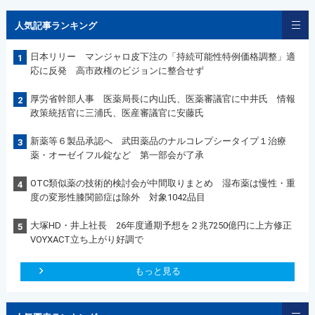
人気記事ランキング
日本リリー マンジャロ皮下注の「持続可能性特例価格調整」適
1
応に反発 高市政権のビジョンに整合せず
厚労省幹部人事 医薬局長に内山氏、医薬審議官に中井氏 情報
2
政策統括官に三浦氏、医産審議官に安藤氏
新薬等６製品承認へ 武田薬品のナルコレプシータイプ１治療
3
薬・オーゼイフル錠など 第一部会が了承
OTC類似薬の技術的検討会が中間取りまとめ 湿布薬は慢性・重
4
度の変形性膝関節症は除外 対象1042品目
大塚HD・井上社長 26年度通期予想を２兆7250億円に上方修正
5
VOYXACT立ち上がり好調で
もっと見る