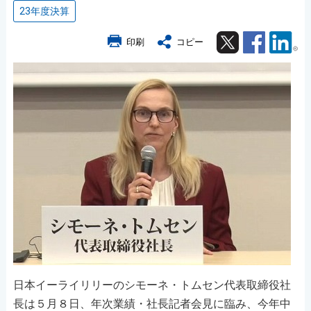
23年度決算
Twitter
Facebook
Lin
印刷
コピー
日本イーライリリーのシモーネ・トムセン代表取締役社
長は５月８日、年次業績・社長記者会見に臨み、今年中