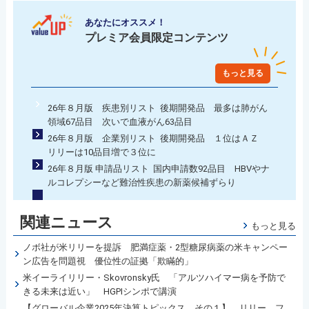
あなたにオススメ！
プレミア会員限定コンテンツ
もっと見る
26年８月版 疾患別リスト 後期開発品 最多は肺がん
領域67品目 次いで血液がん63品目
26年８月版 企業別リスト 後期開発品 １位はＡＺ
リリーは10品目増で３位に
26年８月版 申請品リスト 国内申請数92品目 HBVやナ
ルコレプシーなど難治性疾患の新薬候補ずらり
関連ニュース
もっと見る
ノボ社が米リリーを提訴 肥満症薬・2型糖尿病薬の米キャンペー
ン広告を問題視 優位性の証拠「欺瞞的」
米イーライリリー・Skovronsky氏 「アルツハイマー病を予防で
きる未来は近い」 HGPIシンポで講演
【グローバル企業2025年決算トピックス その１】 リリー、フ