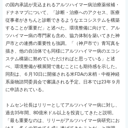
の国内承認が見込まれるアルツハイマー病治療薬候補・
ドナネマブについて、「診断・治療へのアクセス、医療
従事者がきちんと診断できるようなエコシステムを構築
することが重要だ」と述べた。環境整備に向けて、アル
ツハイマー病の専門家も含め、協力体制を築いてきた神
戸市との連携の重要性も強調。「（神戸市で）青写真を
描き、他の自治体でも同様にアルツハイマー病のエコシ
ステム構築に努めていただければと思っている」と述
べ、環境整備が横展開で進むことにも期待感を示した。
同剤は、６月10日に開催される米FDAの末梢・中枢神経
系薬物諮問委員会で審議される予定。日本では23年９月
に申請されている。
トムセン社長はリリーとしてアルツハイマー病に対し、
過去35年間、80億米ドル以上を投資してきたと説明。
「最も重要なのは、リリーがアルツハイマー病研究にお