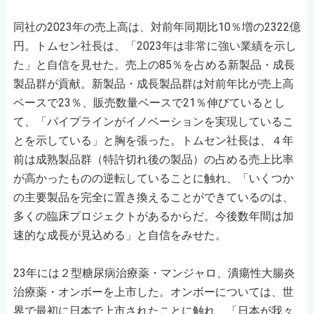
同社の2023年の売上高は、対前年同期比10％増の2322億
円。トムセン社長は、「2023年は非常に強い業績を示し
た」と自信を見せた。売上の85％を占める新製品・成長
製品群が貢献。新製品・成長製品群は対前年比が売上高
ベースで23％、販売数量ベースで21％伸びているとし
て、「パイプラインがイノベーションを実現しているこ
とを示している」と胸を張った。トムセン社長は、４年
前は成熟製品群（特許切れ後の製品）の占める売上比率
が高かったものの逆転していることに触れ、「いくつか
の主要製品を完全に置き換えることができているのは、
多くの臨床プロジェクトがあるからだ。今後数年間は加
速的な成長が見込める」と自信をみせた。
23年には２型糖尿病治療薬・マンジャロ、潰瘍性大腸炎
治療薬・オンボーを上市した。オンボーについては、世
界で最初に日本で上市されたことに触れ、「日本が我々