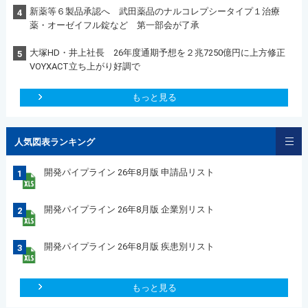
新薬等６製品承認へ 武田薬品のナルコレプシータイプ１治療
4
薬・オーゼイフル錠など 第一部会が了承
大塚HD・井上社長 26年度通期予想を２兆7250億円に上方修正
5
VOYXACT立ち上がり好調で
もっと見る
人気図表ランキング
開発パイプライン 26年8月版 申請品リスト
1
開発パイプライン 26年8月版 企業別リスト
2
開発パイプライン 26年8月版 疾患別リスト
3
もっと見る