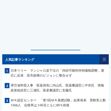
人気記事ランキング
日本リリー マンジャロ皮下注の「持続可能性特例価格調整」適
1
応に反発 高市政権のビジョンに整合せず
厚労省幹部人事 医薬局長に内山氏、医薬審議官に中井氏 情報
2
政策統括官に三浦氏、医産審議官に安藤氏
ＭＲ認定センター 「第1回ＭＲ基礎試験」結果発表 受験実人数
3
1266人 合格率は３科目ともに85％前後