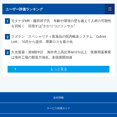
ユーザー評価ランキング
元タケダMR・藤田祥子氏 年齢や環境の壁を越えて人材の可能性
1
を切拓く 目指すは”かかりつけコンサル“
スズケン スペシャリティ医薬品の院内輸送システム「Cubixx
2
Link」 10月から提供 廃棄ロスを最小化
久光製薬・第8期中計 海外売上高比率60.0％以上 医療用薬事業
3
は海外工場の製造力強化、多国展開加速
もっと見る
会社情報
サービス利用ガイド