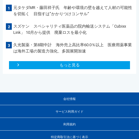
元タケダMR・藤田祥子氏 年齢や環境の壁を越えて人材の可能性
1
を切拓く 目指すは”かかりつけコンサル“
スズケン スペシャリティ医薬品の院内輸送システム「Cubixx
2
Link」 10月から提供 廃棄ロスを最小化
久光製薬・第8期中計 海外売上高比率60.0％以上 医療用薬事業
3
は海外工場の製造力強化、多国展開加速
もっと見る
会社情報
サービス利用ガイド
利用規約
特定商取引法に基づく表示