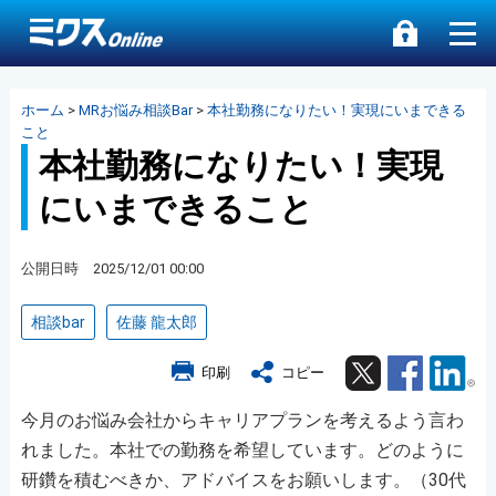
ホーム
>
MRお悩み相談Bar
>
本社勤務になりたい！実現にいまできる
こと
本社勤務になりたい！実現
にいまできること
公開日時 2025/12/01 00:00
相談bar
佐藤 龍太郎
Twitter
Facebook
Lin
印刷
コピー
今月のお悩み会社からキャリアプランを考えるよう言わ
れました。本社での勤務を希望しています。どのように
研鑽を積むべきか、アドバイスをお願いします。（30代