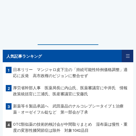
人気記事ランキング
日本リリー マンジャロ皮下注の「持続可能性特例価格調整」適
1
応に反発 高市政権のビジョンに整合せず
厚労省幹部人事 医薬局長に内山氏、医薬審議官に中井氏 情報
2
政策統括官に三浦氏、医産審議官に安藤氏
新薬等６製品承認へ 武田薬品のナルコレプシータイプ１治療
3
薬・オーゼイフル錠など 第一部会が了承
OTC類似薬の技術的検討会が中間取りまとめ 湿布薬は慢性・重
4
度の変形性膝関節症は除外 対象1042品目