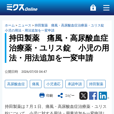
ホーム
>
ニュース
>
持田製薬 痛風・高尿酸血症治療薬・ユリス錠
小児の用法・用法追加を一変申請
持田製薬 痛風・高尿酸血症
治療薬・ユリス錠 小児の用
法・用法追加を一変申請
公開日時 2026/07/03 04:47
高尿酸血症
痛風
小児適応
承認申請
持田製薬
Twitter
Facebook
Lin
印刷
コピー
持田製薬は７月１日、痛風・高尿酸血症治療薬・ユリス
錠について、小児に対する用法・用量追加を一変申請し