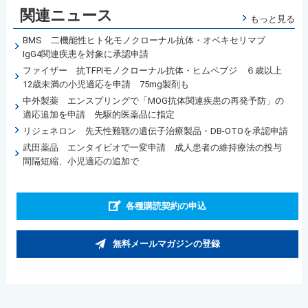
関連ニュース
もっと見る
BMS 二機能性ヒト化モノクローナル抗体・オベキセリマブ
IgG4関連疾患を対象に承認申請
ファイザー 抗TFPIモノクローナル抗体・ヒムペブジ ６歳以上
12歳未満の小児適応を申請 75mg製剤も
中外製薬 エンスプリングで「MOG抗体関連疾患の再発予防」の
適応追加を申請 先駆的医薬品に指定
リジェネロン 先天性難聴の遺伝子治療製品・DB-OTOを承認申請
武田薬品 エンタイビオで一変申請 成人患者の維持療法の投与
間隔短縮、小児適応の追加で
各種購読契約の申込
無料メールマガジンの登録