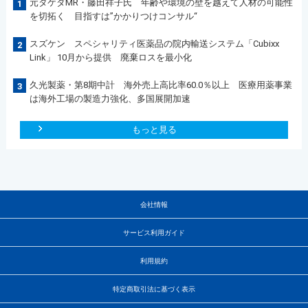
元タケダMR・藤田祥子氏 年齢や環境の壁を越えて人材の可能性
1
を切拓く 目指すは”かかりつけコンサル“
スズケン スペシャリティ医薬品の院内輸送システム「Cubixx
2
Link」 10月から提供 廃棄ロスを最小化
久光製薬・第8期中計 海外売上高比率60.0％以上 医療用薬事業
3
は海外工場の製造力強化、多国展開加速
もっと見る
会社情報
サービス利用ガイド
利用規約
特定商取引法に基づく表示