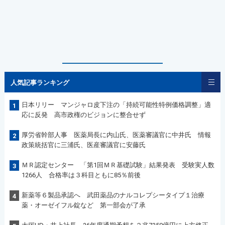
人気記事ランキング
日本リリー マンジャロ皮下注の「持続可能性特例価格調整」適
1
応に反発 高市政権のビジョンに整合せず
厚労省幹部人事 医薬局長に内山氏、医薬審議官に中井氏 情報
2
政策統括官に三浦氏、医産審議官に安藤氏
ＭＲ認定センター 「第1回ＭＲ基礎試験」結果発表 受験実人数
3
1266人 合格率は３科目ともに85％前後
新薬等６製品承認へ 武田薬品のナルコレプシータイプ１治療
4
薬・オーゼイフル錠など 第一部会が了承