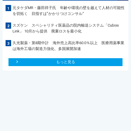
元タケダMR・藤田祥子氏 年齢や環境の壁を越えて人材の可能性
1
を切拓く 目指すは”かかりつけコンサル“
スズケン スペシャリティ医薬品の院内輸送システム「Cubixx
2
Link」 10月から提供 廃棄ロスを最小化
久光製薬・第8期中計 海外売上高比率60.0％以上 医療用薬事業
3
は海外工場の製造力強化、多国展開加速
もっと見る