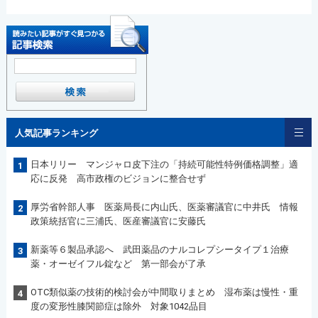
人気記事ランキング
日本リリー マンジャロ皮下注の「持続可能性特例価格調整」適
1
応に反発 高市政権のビジョンに整合せず
厚労省幹部人事 医薬局長に内山氏、医薬審議官に中井氏 情報
2
政策統括官に三浦氏、医産審議官に安藤氏
新薬等６製品承認へ 武田薬品のナルコレプシータイプ１治療
3
薬・オーゼイフル錠など 第一部会が了承
OTC類似薬の技術的検討会が中間取りまとめ 湿布薬は慢性・重
4
度の変形性膝関節症は除外 対象1042品目