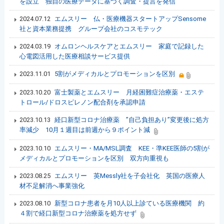
を設立 独自の医療データに基づく調査・提言を発信
2024.07.12
エムスリー 仏・医療機器スタートアップSensome
社と資本業務提携 グループ会社のコスモテック
2024.03.19
オムロンヘルスケアとエムスリー 家庭で記録した
心電図活用した医療相談サービス提供
2023.11.01
5割がメディカルとプロモーションを区別
2023.10.20
富士製薬とエムスリー 月経困難症治療薬・エステ
トロール/ドロスピレノン配合剤を承認申請
2023.10.13
経口新型コロナ治療薬 ”自己負担あり”変更後に処方
率減少 10月１週目は前週から９ポイント減
2023.10.10
エムスリー・MA/MSL調査 KEE・準KEE医師の5割が
メディカルとプロモーションを区別 双方向重視も
2023.08.25
エムスリー 英Messly社を子会社化 英国の医療人
材不足解消へ事業強化
2023.08.10
新型コロナ患者を月10人以上診ている医療機関 約
４割で経口新型コロナ治療薬を処方せず