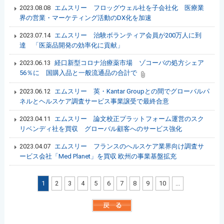
2023.08.08
エムスリー フロッグウェル社を子会社化 医療業
界の営業・マーケティング活動のDX化を加速
2023.07.14
エムスリー 治験ボランティア会員が200万人に到
達 「医薬品開発の効率化に貢献」
2023.06.13
経口新型コロナ治療薬市場 ゾコーバの処方シェア
56％に 国購入品と一般流通品の合計で
2023.06.12
エムスリー 英・Kantar Groupとの間でグローバルパ
ネルとヘルスケア調査サービス事業譲受で最終合意
2023.04.11
エムスリー 論文校正プラットフォーム運営のスク
リベンディ社を買収 グローバル顧客へのサービス強化
2023.04.07
エムスリー フランスのへルスケア業界向け調査サ
ービス会社「Med Planet」を買収 欧州の事業基盤拡充
1
2
3
4
5
6
7
8
9
10
...