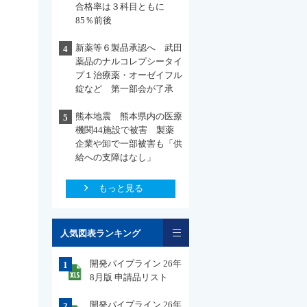
合格率は３科目ともに
85％前後
新薬等６製品承認へ 武田
4
薬品のナルコレプシータイ
プ１治療薬・オーゼイフル
錠など 第一部会が了承
熊本地震 熊本県内の医療
5
機関44施設で被害 製薬
企業や卸で一部被害も「供
給への支障はなし」
もっと見る
一覧
人気図表ランキング
開発パイプライン 26年
1
8月版 申請品リスト
開発パイプライン 26年
2