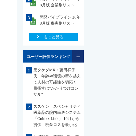
8月版 企業別リスト
開発パイプライン 26年
3
8月版 疾患別リスト
もっと見る
一覧
ユーザー評価ランキング
元タケダMR・藤田祥子
1
氏 年齢や環境の壁を越え
て人材の可能性を切拓く
目指すは”かかりつけコン
サル“
スズケン スペシャリティ
2
医薬品の院内輸送システム
「Cubixx Link」 10月から
提供 廃棄ロスを最小化