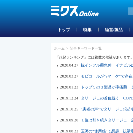
トップ
特集
経営/製品
ホーム
>
記事キーワード一覧
「想起ランキング」には複数の候補があります
2020.04.27
抗インフル薬急伸 イナビルは
2020.03.27
モビコールが“eマーケ”で存在
2020.01.23
トップ５の３製品が疼痛薬 タ
2019.12.24
タリージェの首位続く COP
2019.10.25
“患者の声”でタリージェ想起
2019.09.20
１位は引き続きタリージェ 
2019.08.22
医師の“使用感”で想起、抗潰