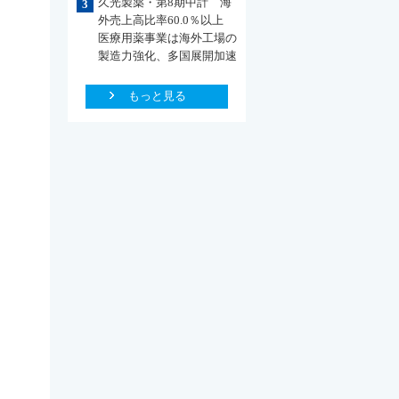
久光製薬・第8期中計 海
3
外売上高比率60.0％以上
医療用薬事業は海外工場の
製造力強化、多国展開加速
もっと見る