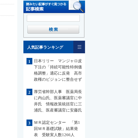
一覧
人気記事ランキング
日本リリー マンジャロ皮
1
下注の「持続可能性特例価
格調整」適応に反発 高市
政権のビジョンに整合せず
厚労省幹部人事 医薬局長
2
に内山氏、医薬審議官に中
井氏 情報政策統括官に三
浦氏、医産審議官に安藤氏
ＭＲ認定センター 「第1
3
回ＭＲ基礎試験」結果発
表 受験実人数1266人