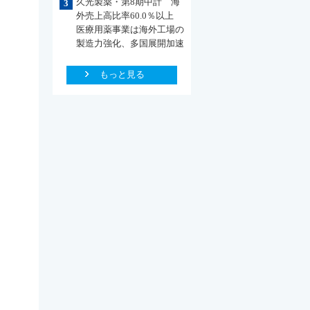
久光製薬・第8期中計 海
3
外売上高比率60.0％以上
医療用薬事業は海外工場の
製造力強化、多国展開加速
もっと見る