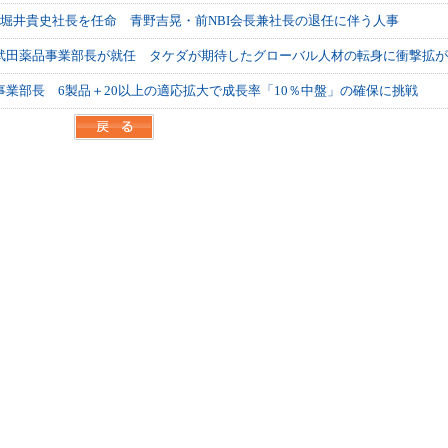
長にAZの堀井貴史社長を任命 青野吉晃・前NBI会長兼社長の退任に伴う人事
武田薬品事業部長が就任 タケダが期待したグローバル人材の転身に衝撃拡が
業部長 6製品＋20以上の適応拡大で成長率「10％中盤」の確保に挑戦