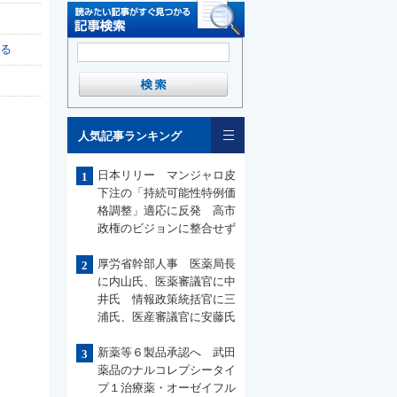
る
一覧
人気記事ランキング
日本リリー マンジャロ皮
1
下注の「持続可能性特例価
格調整」適応に反発 高市
政権のビジョンに整合せず
厚労省幹部人事 医薬局長
2
に内山氏、医薬審議官に中
井氏 情報政策統括官に三
浦氏、医産審議官に安藤氏
新薬等６製品承認へ 武田
3
薬品のナルコレプシータイ
プ１治療薬・オーゼイフル