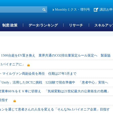
Monthlyミクス・増刊号
講読お申
制度/政策
データ/ランキング
リサーチ
スキルアッ
 1500台超をEV置き換え 業界共通のCO2排出量策定ルール策定へ 製薬協
.1パイオニアに」
と堀井・マイルヴァン両副会長を再任 任期は27年3月まで
Unify」活用したDCTに挑戦 12治験で現在準備中 「患者中心」実現へ
業車60％をＥＶ車に切替え 「気候変動は21世紀最大の公衆衛生の危機」
を目指す
ンを通じて患者さんの人生を変える「そんなNo.1パイオニア企業」目指す