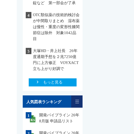
錠など 第一部会が了承
OTC類似薬の技術的検討会
4
が中間取りまとめ 湿布薬
は慢性・重度の変形性膝関
節症は除外 対象1042品
目
大塚HD・井上社長 26年
5
度通期予想を２兆7250億
円に上方修正 VOYXACT
立ち上がり好調で
もっと見る
一覧
人気図表ランキング
開発パイプライン 26年
1
8月版 申請品リスト
開発パイプライン 26年
2