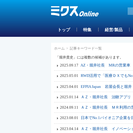
トップ
特集
経営/製品
ホーム
>
記事キーワード一覧
「堀井貴史」には複数の候補があります。
2025.09.17
AZ・堀井社長 MRの営業車
2025.05.01
RWD活用で「医療ＤＸでもNo
2025.04.01
EFPIA Japan 岩屋会長
2025.01.14
ＡＺ・堀井社長 治験アプリ「
2024.09.11
ＡＺ・堀井社長 ＭＲ利用の営
2023.08.01
日本でNo.1パイオニア企業
2023.04.14
ＡＺ・堀井社長 イノベーショ