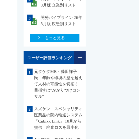
8月版 企業別リスト
開発パイプライン 26年
3
8月版 疾患別リスト
もっと見る
一覧
ユーザー評価ランキング
元タケダMR・藤田祥子
1
氏 年齢や環境の壁を越え
て人材の可能性を切拓く
目指すは”かかりつけコン
サル“
スズケン スペシャリティ
2
医薬品の院内輸送システム
「Cubixx Link」 10月から
提供 廃棄ロスを最小化