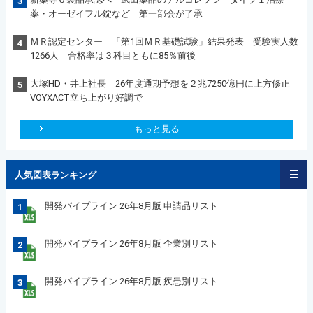
3
薬・オーゼイフル錠など 第一部会が了承
ＭＲ認定センター 「第1回ＭＲ基礎試験」結果発表 受験実人数
4
1266人 合格率は３科目ともに85％前後
大塚HD・井上社長 26年度通期予想を２兆7250億円に上方修正
5
VOYXACT立ち上がり好調で
もっと見る
人気図表ランキング
開発パイプライン 26年8月版 申請品リスト
1
開発パイプライン 26年8月版 企業別リスト
2
開発パイプライン 26年8月版 疾患別リスト
3