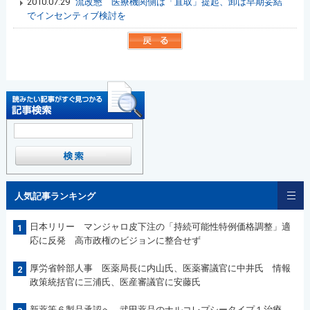
2010.07.29
流改懇 医療機関側は「直取」提起、卸は早期妥結
でインセンティブ検討を
人気記事ランキング
日本リリー マンジャロ皮下注の「持続可能性特例価格調整」適
1
応に反発 高市政権のビジョンに整合せず
厚労省幹部人事 医薬局長に内山氏、医薬審議官に中井氏 情報
2
政策統括官に三浦氏、医産審議官に安藤氏
新薬等６製品承認へ 武田薬品のナルコレプシータイプ１治療