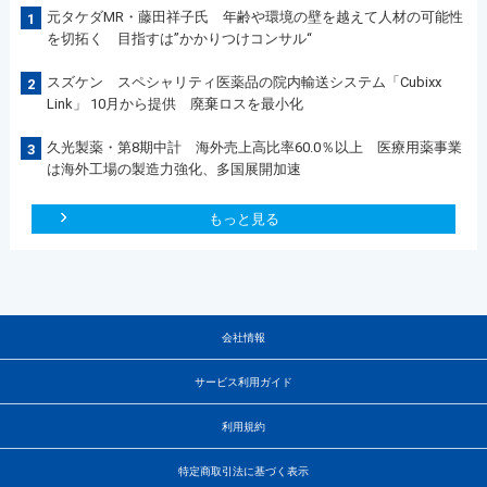
元タケダMR・藤田祥子氏 年齢や環境の壁を越えて人材の可能性
1
を切拓く 目指すは”かかりつけコンサル“
スズケン スペシャリティ医薬品の院内輸送システム「Cubixx
2
Link」 10月から提供 廃棄ロスを最小化
久光製薬・第8期中計 海外売上高比率60.0％以上 医療用薬事業
3
は海外工場の製造力強化、多国展開加速
もっと見る
会社情報
サービス利用ガイド
利用規約
特定商取引法に基づく表示