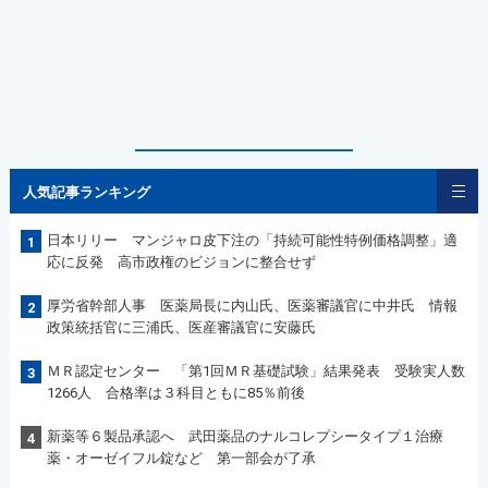
人気記事ランキング
日本リリー マンジャロ皮下注の「持続可能性特例価格調整」適
1
応に反発 高市政権のビジョンに整合せず
厚労省幹部人事 医薬局長に内山氏、医薬審議官に中井氏 情報
2
政策統括官に三浦氏、医産審議官に安藤氏
ＭＲ認定センター 「第1回ＭＲ基礎試験」結果発表 受験実人数
3
1266人 合格率は３科目ともに85％前後
新薬等６製品承認へ 武田薬品のナルコレプシータイプ１治療
4
薬・オーゼイフル錠など 第一部会が了承