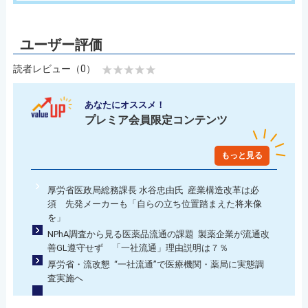
読者レビュー（0）
あなたにオススメ！
プレミア会員限定コンテンツ
もっと見る
厚労省医政局総務課長 水谷忠由氏 産業構造改革は必
須 先発メーカーも「自らの立ち位置踏まえた将来像
を」
NPhA調査から見る医薬品流通の課題 製薬企業が流通改
善GL遵守せず 「一社流通」理由説明は７％
厚労省・流改懇 “一社流通”で医療機関・薬局に実態調
査実施へ