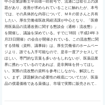
中小企業診断士平田雄一郎前号で、流通には取引上の課
題があり、改善が求められていることに触れたが、本号
では、その具体的な内容について、ＭＲの皆さんと共有
したい。厚生労働省医政局経済課が中心となり、「医療
用医薬品の流通改善に関する懇談会（通称：流改懇）」
を開催し、議論を深めている。すでに18回（平成24年３
月23日開催）の会合が開催されている。この流改懇に関
する情報（資料、議事録）は、厚生労働省のホームペー
ジより、誰でも入手可能なので、是非一度アクセスして
ほしい。専門的な言葉も多いかもしれないが、医薬品業
界に携わっているのであれば、是非興味を持ってほし
い。実際の流改懇の資料を参考にしながら、解説した
い。まず、課題解決の必要性の根底についてだが、医薬
品の償還価格である薬価は、市場で実際に販売されて...