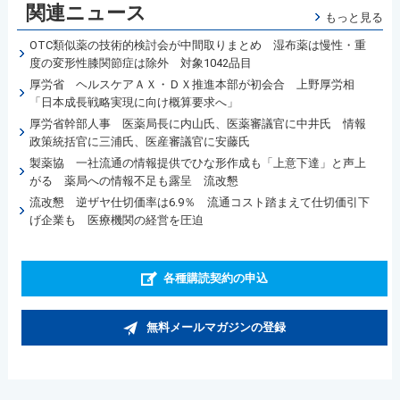
関連ニュース
もっと見る
OTC類似薬の技術的検討会が中間取りまとめ 湿布薬は慢性・重
度の変形性膝関節症は除外 対象1042品目
厚労省 ヘルスケアＡＸ・ＤＸ推進本部が初会合 上野厚労相
「日本成長戦略実現に向け概算要求へ」
厚労省幹部人事 医薬局長に内山氏、医薬審議官に中井氏 情報
政策統括官に三浦氏、医産審議官に安藤氏
製薬協 一社流通の情報提供でひな形作成も「上意下達」と声上
がる 薬局への情報不足も露呈 流改懇
流改懇 逆ザヤ仕切価率は6.9％ 流通コスト踏まえて仕切価引下
げ企業も 医療機関の経営を圧迫
各種購読契約の申込
無料メールマガジンの登録