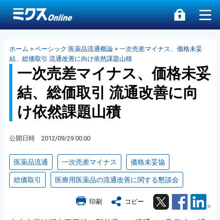
ホーム
>
ベーシック 医薬品流通概論
>
一次売差マイナス、価格未妥
結、総価取引 流通改善に向け依然課題山積
一次売差マイナス、価格未妥
結、総価取引 流通改善に向
け依然課題山積
公開日時 2012/09/29 00:00
医薬品流通
一次売差マイナス
価格未妥協
総価取引
医療用医薬品の流通改善に関する懇談会
Twitter
Facebook
Lin
印刷
コピー