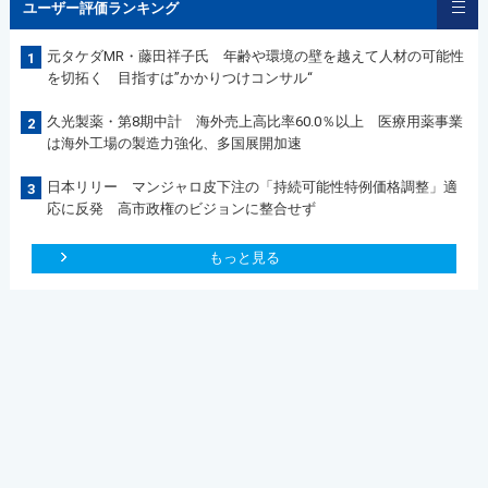
ユーザー評価ランキング
元タケダMR・藤田祥子氏 年齢や環境の壁を越えて人材の可能性
1
を切拓く 目指すは”かかりつけコンサル“
久光製薬・第8期中計 海外売上高比率60.0％以上 医療用薬事業
2
は海外工場の製造力強化、多国展開加速
日本リリー マンジャロ皮下注の「持続可能性特例価格調整」適
3
応に反発 高市政権のビジョンに整合せず
もっと見る