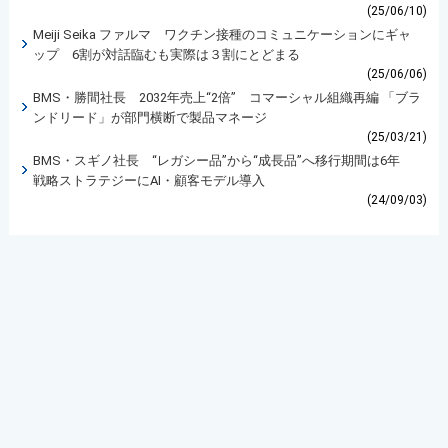
(25/06/10)
Meiji Seika ファルマ ワクチン接種のコミュニケーションにギャ
ップ 6割が対話臨むも実際は３割にとどまる
(25/06/06)
BMS・勝間社長 2032年売上“2倍” コマーシャル組織再編 「ブラ
ンドリード」が部門横断で製品マネージ
(25/03/21)
BMS・スギノ社長 “レガシー品”から“成長品”へ移行期間は6年
戦略ストラテジーにAI・顧客モデル導入
(24/09/03)