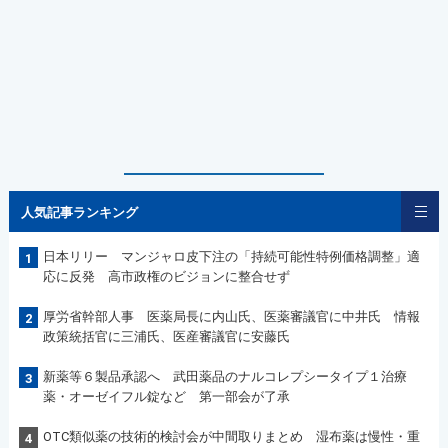
人気記事ランキング
日本リリー マンジャロ皮下注の「持続可能性特例価格調整」適
1
応に反発 高市政権のビジョンに整合せず
厚労省幹部人事 医薬局長に内山氏、医薬審議官に中井氏 情報
2
政策統括官に三浦氏、医産審議官に安藤氏
新薬等６製品承認へ 武田薬品のナルコレプシータイプ１治療
3
薬・オーゼイフル錠など 第一部会が了承
OTC類似薬の技術的検討会が中間取りまとめ 湿布薬は慢性・重
4