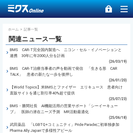
ホーム
>
記事一覧
関連ニュース一覧
BMS CAR-T完全国内製造へ ニコン・セル・イノベーションと
連携 30年に年2000人分を計画
(26/03/19)
BMS CAR-T治療当事者の声を動画で発信 「生きる形 CAR
TALK」 患者の新たな一歩を後押し
(26/01/20)
【World Topics】米BMSとファイザー エリキュース 患者向け
直販サイトを通じ割引率40%超で提供
(25/07/23)
BMS・勝間社長 AI機能活用の営業サポート「シーイーキュー
ブ」 医師の潜在ニーズ予測 MR活動最適化
(25/06/18)
武田薬品 「LGBTQ+コミュニティ」Pride Paradeに初単独参加
Pharma Ally Japanで多様性アピール