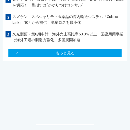
を切拓く 目指すは”かかりつけコンサル“
スズケン スペシャリティ医薬品の院内輸送システム「Cubixx
2
Link」 10月から提供 廃棄ロスを最小化
久光製薬・第8期中計 海外売上高比率60.0％以上 医療用薬事業
3
は海外工場の製造力強化、多国展開加速
もっと見る