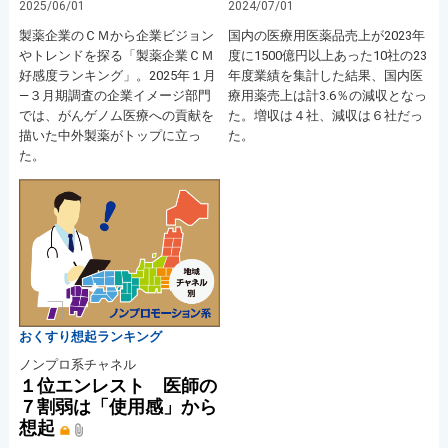
2025/06/01
2024/07/01
製薬企業のＣＭから企業ビジョン
国内の医療用医薬品売上が2023年
やトレンドを探る「製薬企業ＣＭ
度に1500億円以上あった10社の23
好感度ランキング」。2025年１月
年度業績を集計した結果、国内医
―３月期調査の企業イメージ部門
療用薬売上は計3.6％の減収となっ
では、がんゲノム医療への貢献を
た。増収は４社、減収は６社だっ
描いた中外製薬がトップに立っ
た。
た。
おくすり想起ランキング
ノンプロ系チャネル
１位エンレスト 医師の
７割弱は「使用感」から
想起