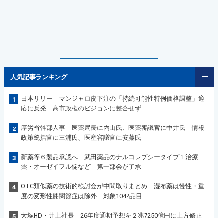
人気記事ランキング
日本リリー マンジャロ皮下注の「持続可能性特例価格調整」適
1
応に反発 高市政権のビジョンに整合せず
厚労省幹部人事 医薬局長に内山氏、医薬審議官に中井氏 情報
2
政策統括官に三浦氏、医産審議官に安藤氏
新薬等６製品承認へ 武田薬品のナルコレプシータイプ１治療
3
薬・オーゼイフル錠など 第一部会が了承
OTC類似薬の技術的検討会が中間取りまとめ 湿布薬は慢性・重
4
度の変形性膝関節症は除外 対象1042品目
大塚HD・井上社長 26年度通期予想を２兆7250億円に上方修正
5