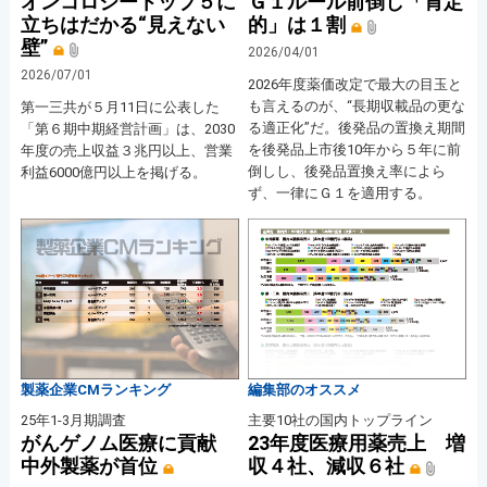
オンコロジートップ５に
Ｇ１ルール前倒し「肯定
立ちはだかる“見えない
的」は１割
壁”
2026/04/01
2026/07/01
2026年度薬価改定で最大の目玉と
も言えるのが、“長期収載品の更な
第一三共が５月11日に公表した
る適正化”だ。後発品の置換え期間
「第６期中期経営計画」は、2030
を後発品上市後10年から５年に前
年度の売上収益３兆円以上、営業
倒しし、後発品置換え率によら
利益6000億円以上を掲げる。
ず、一律にＧ１を適用する。
製薬企業CMランキング
編集部のオススメ
25年1-3月期調査
主要10社の国内トップライン
がんゲノム医療に貢献
23年度医療用薬売上 増
中外製薬が首位
収４社、減収６社