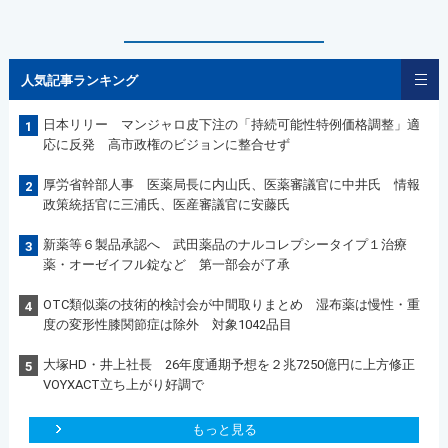
人気記事ランキング
日本リリー マンジャロ皮下注の「持続可能性特例価格調整」適
1
応に反発 高市政権のビジョンに整合せず
厚労省幹部人事 医薬局長に内山氏、医薬審議官に中井氏 情報
2
政策統括官に三浦氏、医産審議官に安藤氏
新薬等６製品承認へ 武田薬品のナルコレプシータイプ１治療
3
薬・オーゼイフル錠など 第一部会が了承
OTC類似薬の技術的検討会が中間取りまとめ 湿布薬は慢性・重
4
度の変形性膝関節症は除外 対象1042品目
大塚HD・井上社長 26年度通期予想を２兆7250億円に上方修正
5
VOYXACT立ち上がり好調で
もっと見る