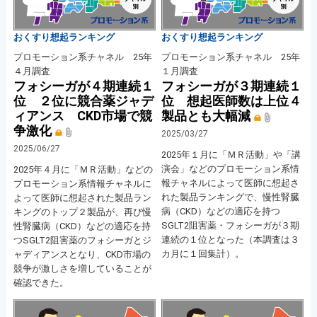
おくすり想起ランキング
おくすり想起ランキング
プロモーション系チャネル 25年
プロモーション系チャネル 25年
４月調査
１月調査
フォシーガが４期連続１
フォシーガが３期連続１
位 ２位に競合薬ジャデ
位 想起医師数は上位４
ィアンス CKD市場で競
製品とも大幅減
争激化
2025/03/27
2025/06/27
2025年１月に「ＭＲ活動」や「講
演会」などのプロモーション系情
2025年４月に「ＭＲ活動」などの
報チャネルによって医師に想起さ
プロモーション系情報チャネルに
れた製品ランキングで、慢性腎臓
よって医師に想起された製品ラン
病（CKD）などの適応を持つ
キングのトップ２製品が、再び慢
SGLT2阻害薬・フォシーガが３期
性腎臓病（CKD）などの適応を持
連続の１位となった（本調査は３
つSGLT2阻害薬のフォシーガとジ
カ月に１回集計）。
ャディアンスとなり、CKD市場の
競争が激しさを増していることが
確認できた。