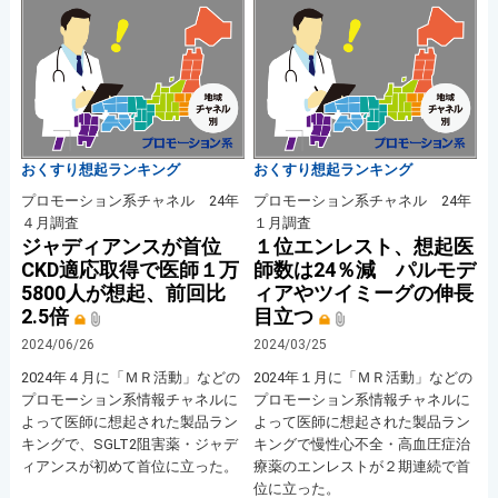
おくすり想起ランキング
おくすり想起ランキング
プロモーション系チャネル 24年
プロモーション系チャネル 24年
４月調査
１月調査
ジャディアンスが首位
１位エンレスト、想起医
CKD適応取得で医師１万
師数は24％減 パルモデ
5800人が想起、前回比
ィアやツイミーグの伸長
2.5倍
目立つ
2024/06/26
2024/03/25
2024年４月に「ＭＲ活動」などの
2024年１月に「ＭＲ活動」などの
プロモーション系情報チャネルに
プロモーション系情報チャネルに
よって医師に想起された製品ラン
よって医師に想起された製品ラン
キングで、SGLT2阻害薬・ジャデ
キングで慢性心不全・高血圧症治
ィアンスが初めて首位に立った。
療薬のエンレストが２期連続で首
位に立った。