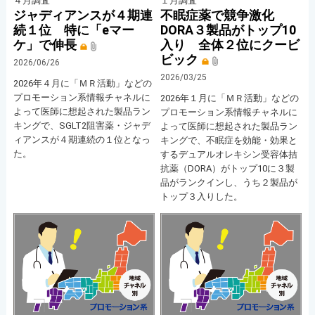
４月調査
１月調査
ジャディアンスが４期連
不眠症薬で競争激化
続１位 特に「eマー
DORA３製品がトップ10
ケ」で伸長
入り 全体２位にクービ
ビック
2026/06/26
2026/03/25
2026年４月に「ＭＲ活動」などの
プロモーション系情報チャネルに
2026年１月に「ＭＲ活動」などの
よって医師に想起された製品ラン
プロモーション系情報チャネルに
キングで、SGLT2阻害薬・ジャデ
よって医師に想起された製品ラン
ィアンスが４期連続の１位となっ
キングで、不眠症を効能・効果と
た。
するデュアルオレキシン受容体拮
抗薬（DORA）がトップ10に３製
品がランクインし、うち２製品が
トップ３入りした。