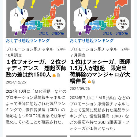
おくすり想起ランキング
おくすり想起ランキング
プロモーション系チャネル 24年
プロモーション系チャネル 24年
10月調査
７月調査
１位フォシーガ、２位ジ
１位はフォシーガ、医師
ャディアンス 想起医師
1.5万人が想起 限定出
数の差は約1500人
荷解除のマンジャロが大
幅伸長
2024/12/25
2024/09/26
2024年10月に「ＭＲ活動」などの
プロモーション系情報チャネルに
2024年７月に「ＭＲ活動」などの
よって医師に想起された製品ラン
プロモーション系情報チャネルに
キングで、慢性腎臓病（CKD）の
よって医師に想起された製品ラン
適応をもつSGLT2阻害薬で競争が
キングで、慢性腎臓病（CKD）な
激化していることが確認された。
どの適応を持つSGLT2阻害薬・フ
ォシーガが１位となった。