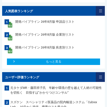
人気図表ランキング
開発パイプライン 26年8月版 申請品リスト
1
開発パイプライン 26年8月版 企業別リスト
2
開発パイプライン 26年8月版 疾患別リスト
3
もっと見る
ユーザー評価ランキング
元タケダMR・藤田祥子氏 年齢や環境の壁を越えて人材の可能性
1
を切拓く 目指すは”かかりつけコンサル“
スズケン スペシャリティ医薬品の院内輸送システム「Cubixx
2
Link」 10月から提供 廃棄ロスを最小化