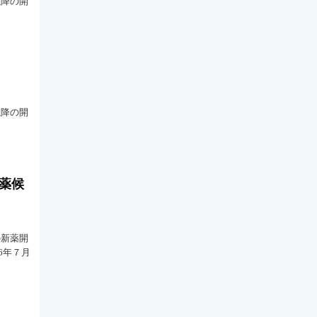
以降の開
以降の開
新薬候
の新薬開
6年７月