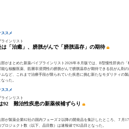
オススメ
プラインリスト
炎は「治癒」、膀胱がんで「膀胱温存」の期待
集部がまとめた新薬パイプラインリスト2026年８月版では、B型慢性肝炎の「
可能な核酸医薬、筋層非浸潤性の膀胱がんで膀胱温存が期待できる抗がん剤の
テムなど、これまで治療手段が限られていた疾患に挑む新たなモダリティの製
となった。
オススメ
プラインリスト
は92 難治性疾患の新薬候補ずらり
集部が製薬企業82社の国内フェーズ２以降の開発品を集計したところ、７月1
のプロジェクト数（以下、品目数）は速報値で92品目となった。