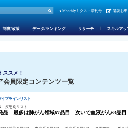
Monthlyミクス・増刊号
講読お申
制度/政策
データ/ランキング
リサーチ
スキルアッ
オススメ！
ア会員限定コンテンツ一覧
パイプラインリスト
版 疾患別リスト
発品 最多は肺がん領域67品目 次いで血液がん63品