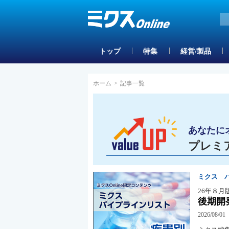
トップ
特集
経営/製品
ホーム
>
記事一覧
あなたに
プレミ
ミクス 
26年８月
後期開
2026/08/01