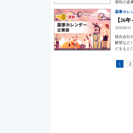
発性の皮
薬事カレ
【26年
2026/04/15
競合会社
解禁など
どをもと
1
2