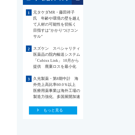
元タケダMR・藤田祥子
1
氏 年齢や環境の壁を越え
て人材の可能性を切拓く
目指すは”かかりつけコン
サル“
スズケン スペシャリティ
2
医薬品の院内輸送システム
「Cubixx Link」 10月から
提供 廃棄ロスを最小化
久光製薬・第8期中計 海
3
外売上高比率60.0％以上
医療用薬事業は海外工場の
製造力強化、多国展開加速
もっと見る