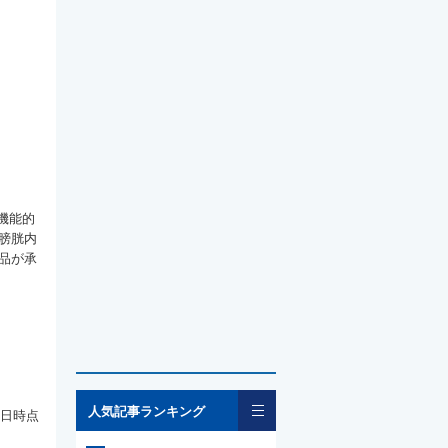
機能的
膀胱内
品が承
一覧
人気記事ランキング
7日時点