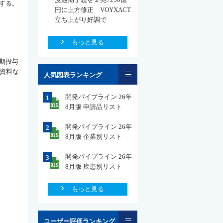
する。
円に上方修正 VOYXACT
立ち上がり好調で
もっと見る
期投与
一覧
表資料な
人気図表ランキング
開発パイプライン 26年
1
8月版 申請品リスト
開発パイプライン 26年
2
8月版 企業別リスト
開発パイプライン 26年
3
8月版 疾患別リスト
もっと見る
一覧
ユーザー評価ランキング