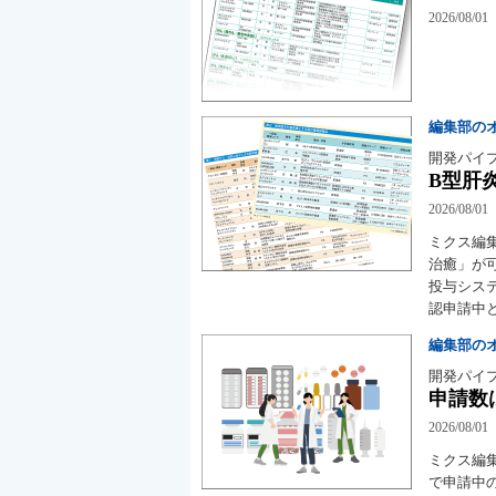
2026/08/01
編集部の
開発パイ
B型肝
2026/08/01
ミクス編
治癒」が
投与シス
認申請中
編集部の
開発パイ
申請数
2026/08/01
ミクス編
で申請中