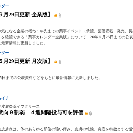
ンダー
６月29日更新 企業版】
や気になる企業の概ね１年先までの薬事イベント（承認、薬価収載、発売、長
）を確認できる「薬事カレンダー企業版」について、26年６月25日までの公
に最新情報に更新しました。
ンダー
６月29日更新 月次版】
月25日までの公表資料などをもとに最新情報に更新しました。
ちイチ
性皮膚炎薬イブグリース
意向９割弱 ４週間隔投与可を評価
性皮膚炎は、体のあらゆる部位の強い痒み、皮膚の乾燥、炎症を特徴とする慢