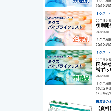
ミクス編
発品を調査
ミクス 
26年８月
後期開
2026/08/01
ミクス編
発品を調査
ミクス 
26年８月
国内申
補ずら
2026/08/01
ミクス編
発状況をま
17日時
編集部の
【資料