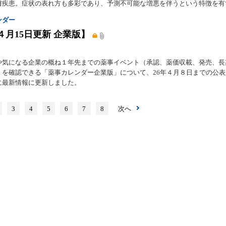
膚疾患。症状の表れ方も多彩であり、予測不可能な増悪を伴うという特徴を有
ンダー
４月15日更新 企業版】
や気になる企業の概ね１年先までの薬事イベント（承認、薬価収載、発売、長
）を確認できる「薬事カレンダー企業版」について、26年４月８日までの公
に最新情報に更新しました。
3
4
5
6
7
8
次へ