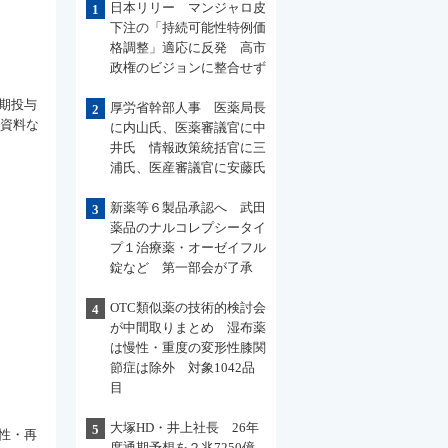
日本リリー マンジャロ皮
1
下注の「持続可能性特例価
格調整」適応に反発 高市
政権のビジョンに整合せず
期投与
厚労省幹部人事 医薬局長
2
表資料な
に内山氏、医薬審議官に中
井氏 情報政策統括官に三
浦氏、医産審議官に安藤氏
新薬等６製品承認へ 武田
3
薬品のナルコレプシータイ
プ１治療薬・オーゼイフル
錠など 第一部会が了承
OTC類似薬の技術的検討会
4
が中間取りまとめ 湿布薬
は慢性・重度の変形性膝関
節症は除外 対象1042品
目
大塚HD・井上社長 26年
5
性・再
度通期予想を２兆7250億