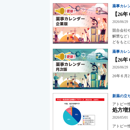
薬事カレ
【26年
2026/06/29
競合会社
解禁など
どをもと
薬事カレ
【26年
2026/06/29
26年６
新薬の立
アトピー
処方増
2026/05/01
アトピー