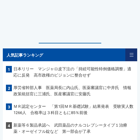
人気記事ランキング
日本リリー マンジャロ皮下注の「持続可能性特例価格調整」適
1
応に反発 高市政権のビジョンに整合せず
厚労省幹部人事 医薬局長に内山氏、医薬審議官に中井氏 情報
2
政策統括官に三浦氏、医産審議官に安藤氏
ＭＲ認定センター 「第1回ＭＲ基礎試験」結果発表 受験実人数
3
1266人 合格率は３科目ともに85％前後
新薬等６製品承認へ 武田薬品のナルコレプシータイプ１治療
4
薬・オーゼイフル錠など 第一部会が了承