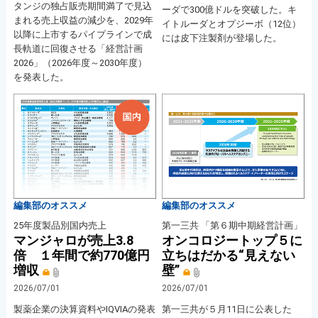
タンジの独占販売期間満了で見込
ーダで300億ドルを突破した。キ
まれる売上収益の減少を、2029年
イトルーダとオプジーボ（12位）
以降に上市するパイプラインで成
には皮下注製剤が登場した。
長軌道に回復させる「経営計画
2026」（2026年度～2030年度）
を発表した。
編集部のオススメ
編集部のオススメ
25年度製品別国内売上
第一三共 「第６期中期経営計画」
マンジャロが売上3.8
オンコロジートップ５に
倍 １年間で約770億円
立ちはだかる“見えない
増収
壁”
2026/07/01
2026/07/01
製薬企業の決算資料やIQVIAの発表
第一三共が５月11日に公表した