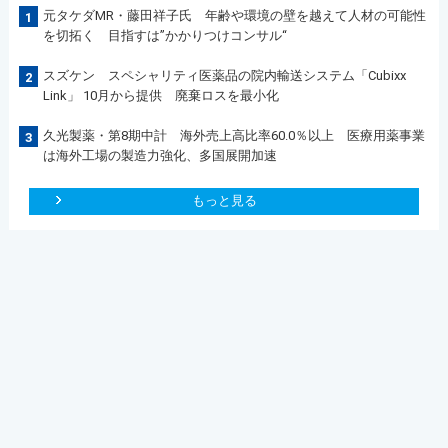
元タケダMR・藤田祥子氏 年齢や環境の壁を越えて人材の可能性
1
を切拓く 目指すは”かかりつけコンサル“
スズケン スペシャリティ医薬品の院内輸送システム「Cubixx
2
Link」 10月から提供 廃棄ロスを最小化
久光製薬・第8期中計 海外売上高比率60.0％以上 医療用薬事業
3
は海外工場の製造力強化、多国展開加速
もっと見る