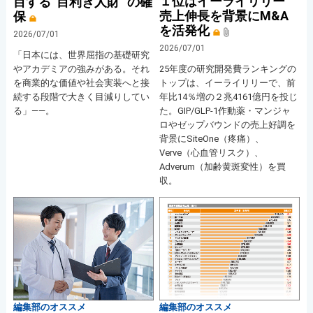
１位はイーライリリー
目する“目利き人財” の確
売上伸長を背景にM&A
保
を活発化
2026/07/01
2026/07/01
「日本には、世界屈指の基礎研究
やアカデミアの強みがある。それ
25年度の研究開発費ランキングの
を商業的な価値や社会実装へと接
トップは、イーライリリーで、前
続する段階で大きく目減りしてい
年比14％増の２兆4161億円を投じ
る」――。
た。GIP/GLP-1作動薬・マンジャ
ロやゼップバウンドの売上好調を
背景にSiteOne（疼痛）、
Verve（心血管リスク）、
Adverum（加齢黄斑変性）を買
収。
編集部のオススメ
編集部のオススメ