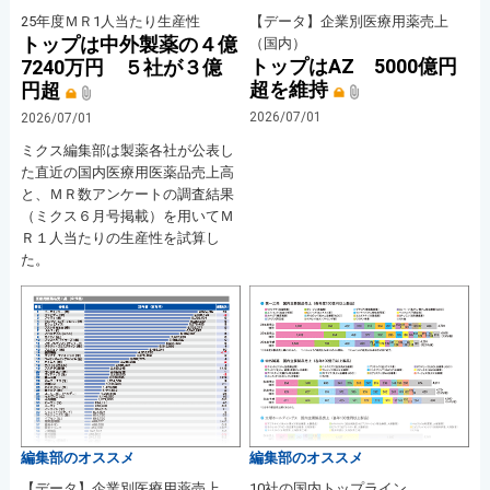
25年度ＭＲ1人当たり生産性
【データ】企業別医療用薬売上
トップは中外製薬の４億
（国内）
トップはAZ 5000億円
7240万円 ５社が３億
超を維持
円超
2026/07/01
2026/07/01
ミクス編集部は製薬各社が公表し
た直近の国内医療用医薬品売上高
と、ＭＲ数アンケートの調査結果
（ミクス６月号掲載）を用いてＭ
Ｒ１人当たりの生産性を試算し
た。
編集部のオススメ
編集部のオススメ
【データ】企業別医療用薬売上
10社の国内トップライン