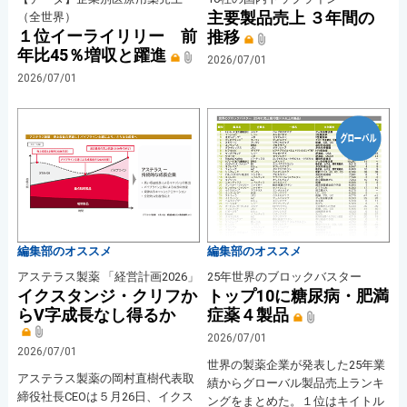
主要製品売上 ３年間の
（全世界）
１位イーライリリー 前
推移
年比45％増収と躍進
2026/07/01
2026/07/01
編集部のオススメ
編集部のオススメ
アステラス製薬 「経営計画2026」
25年世界のブロックバスター
イクスタンジ・クリフか
トップ10に糖尿病・肥満
らV字成長なし得るか
症薬４製品
2026/07/01
2026/07/01
世界の製薬企業が発表した25年業
アステラス製薬の岡村直樹代表取
績からグローバル製品売上ランキ
締役社長CEOは５月26日、イクス
ングをまとめた。１位はキイトル