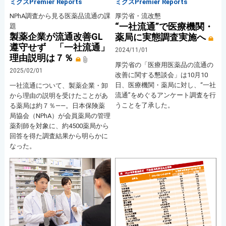
ミクスPremier Reports
ミクスPremier Reports
NPhA調査から見る医薬品流通の課
厚労省・流改懇
“一社流通”で医療機関・
題
製薬企業が流通改善GL
薬局に実態調査実施へ
遵守せず 「一社流通」
2024/11/01
理由説明は７％
厚労省の「医療用医薬品の流通の
2025/02/01
改善に関する懇談会」は10月10
日、医療機関・薬局に対し、“一社
一社流通について、製薬企業・卸
流通”をめぐるアンケート調査を行
から理由の説明を受けたことがあ
うことを了承した。
る薬局は約７％――。日本保険薬
局協会（NPhA）が会員薬局の管理
薬剤師を対象に、約4500薬局から
回答を得た調査結果から明らかに
なった。