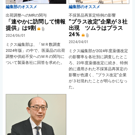
編集部のオススメ
編集部のオススメ
出荷調整へのMRの関与
不採算品再算定特例の影響
「速やかに訪問して情報
“プラス改定”企業が３社
提供」は9割
出現 ツムラはプラス
24％
2024/06/01
2024/04/01
ミクス編集部は、「ＭＲ数調査
2024年版」の中で、医薬品の出荷
ミクス編集部が2024年度薬価改定
調整や供給不安へのＭＲの関与に
の影響率を各社別に調査したとこ
ついて製薬各社に回答を求めた。
ろ、23年度薬価改定に続き、特例
的に適用された不採算品再算定の
影響が色濃く、“プラス改定”企業
が３社現れたことが明らかになっ
た。