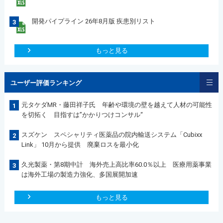
開発パイプライン 26年8月版 疾患別リスト
3
もっと見る
ユーザー評価ランキング
元タケダMR・藤田祥子氏 年齢や環境の壁を越えて人材の可能性
1
を切拓く 目指すは”かかりつけコンサル“
スズケン スペシャリティ医薬品の院内輸送システム「Cubixx
2
Link」 10月から提供 廃棄ロスを最小化
久光製薬・第8期中計 海外売上高比率60.0％以上 医療用薬事業
3
は海外工場の製造力強化、多国展開加速
もっと見る