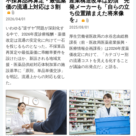
不採算品再算定・最低薬
産業構造改革は必須 先
価の流通上対応は３割
発メーカーも「自らの立
ち位置踏まえた将来像
を」
2026/04/01
2025/08/01
いわゆる“逆ザヤ”問題が深刻化す
る中で、2026年度診療報酬・薬価
厚生労働省医政局の水谷忠由総務
改定は流通の安定化に向けて一石
課長（前・医政局医薬産業振興・
を投じるものとなった。不採算品
医療情報企画課長）は2026年度薬
再算定や最低薬価に乖離率要件を
価改定に向けて、「カテゴリー別
設けたほか、新設される地域支
の流通コストを見える化すること
援・医薬品供給対応体制加算の施
が議論の出発点だ」と語る。
設基準に「原則、単品単価交渉」
を明記。流通上からの対応も促し
た。