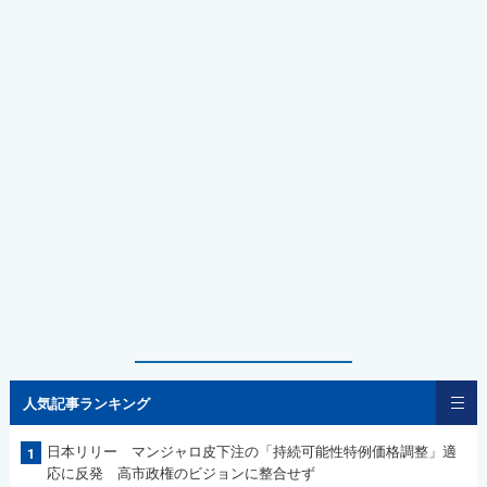
人気記事ランキング
日本リリー マンジャロ皮下注の「持続可能性特例価格調整」適
1
応に反発 高市政権のビジョンに整合せず