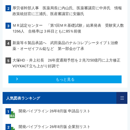
厚労省幹部人事 医薬局長に内山氏、医薬審議官に中井氏 情報
2
政策統括官に三浦氏、医産審議官に安藤氏
ＭＲ認定センター 「第1回ＭＲ基礎試験」結果発表 受験実人数
3
1266人 合格率は３科目ともに85％前後
新薬等６製品承認へ 武田薬品のナルコレプシータイプ１治療
4
薬・オーゼイフル錠など 第一部会が了承
大塚HD・井上社長 26年度通期予想を２兆7250億円に上方修正
5
VOYXACT立ち上がり好調で
もっと見る
人気図表ランキング
開発パイプライン 26年8月版 申請品リスト
1
開発パイプライン 26年8月版 企業別リスト
2