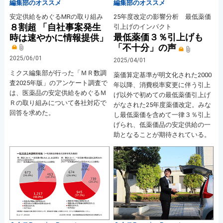
編集部のオススメ
編集部のオススメ
安定供給をめぐるMRの取り組み
25年度改定の影響分析 最低薬価
８割超 「自社事案発生
引上げのインパクト
最低薬価３％引上げも
時は速やかに情報提供」
「不十分」の声
2025/06/01
2025/04/01
ミクス編集部が行った「ＭＲ数調
薬価算定基準が明文化された2000
査2025年版」のアンケート調査で
年以降、消費税率変更に伴う引上
は、医薬品の安定供給をめぐるＭ
げ以外で初めての最低薬価引上げ
Ｒの取り組みについて各社対応で
がなされた25年度薬価改定。みな
回答を求めた。
し最低薬価を含めて一律３％引上
げられ、低薬価品の安定供給の一
助となることが期待されている。