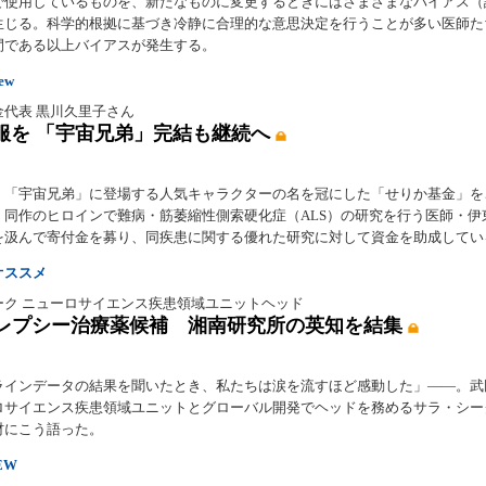
で使用しているものを、新たなものに変更するときにはさまざまなバイアス（
生じる。科学的根拠に基づき冷静に合理的な意思決定を行うことが多い医師た
間である以上バイアスが発生する。
iew
金代表 黒川久里子さん
克服を 「宇宙兄弟」完結も継続へ
・「宇宙兄弟」に登場する人気キャラクターの名を冠にした「せりか基金」を
。同作のヒロインで難病・筋萎縮性側索硬化症（ALS）の研究を行う医師・伊
を汲んで寄付金を募り、同疾患に関する優れた研究に対して資金を助成してい
オススメ
ーク ニューロサイエンス疾患領域ユニットヘッド
レプシー治療薬候補 湘南研究所の英知を結集
ラインデータの結果を聞いたとき、私たちは涙を流すほど感動した」――。武
ロサイエンス疾患領域ユニットとグローバル開発でヘッドを務めるサラ・シー
材にこう語った。
EW