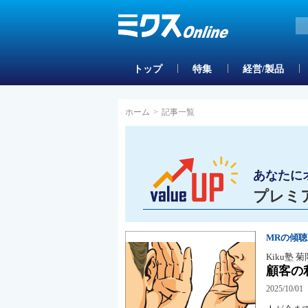
トップ
特集
経営/製品
ホーム
>
記事一覧
あなたに
プレミ
MRの傾
Kiku塾 
顧客の
2025/10/01