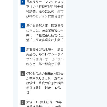
日本リリー マンジャロ皮
1
下注の「持続可能性特例価
格調整」適応に反発 高市
政権のビジョンに整合せず
厚労省幹部人事 医薬局長
2
に内山氏、医薬審議官に中
井氏 情報政策統括官に三
浦氏、医産審議官に安藤氏
新薬等６製品承認へ 武田
3
薬品のナルコレプシータイ
プ１治療薬・オーゼイフル
錠など 第一部会が了承
OTC類似薬の技術的検討会
4
が中間取りまとめ 湿布薬
は慢性・重度の変形性膝関
節症は除外 対象1042品
目
大塚HD・井上社長 26年
5
度通期予想を２兆7250億