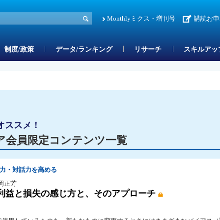
Monthlyミクス・増刊号
講読お申
制度/政策
データ/ランキング
リサーチ
スキルアッ
オススメ！
ア会員限定コンテンツ一覧
聴力・対話力を高める
菊岡正芳
利益と損失の感じ方と、そのアプローチ