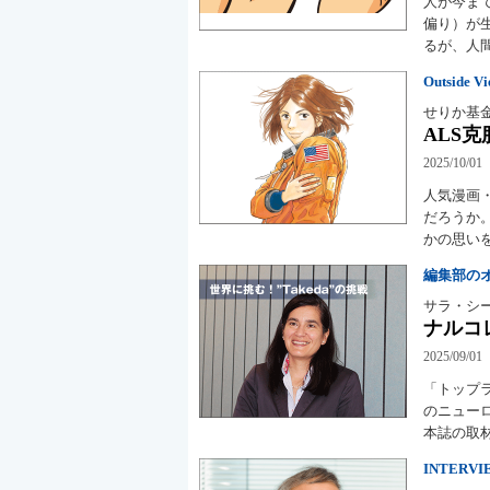
人が今ま
偏り）が
るが、人
Outside V
せりか基
ALS
2025/10/01
人気漫画
だろうか
かの思い
編集部の
サラ・シ
ナルコ
2025/09/01
「トップ
のニュー
本誌の取
INTERVI