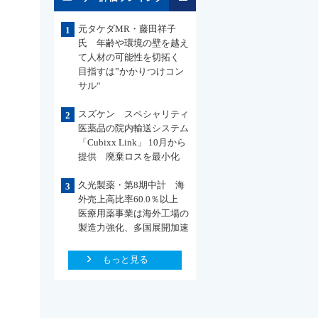
元タケダMR・藤田祥子
1
氏 年齢や環境の壁を越え
て人材の可能性を切拓く
目指すは”かかりつけコン
サル“
スズケン スペシャリティ
2
医薬品の院内輸送システム
「Cubixx Link」 10月から
提供 廃棄ロスを最小化
久光製薬・第8期中計 海
3
外売上高比率60.0％以上
医療用薬事業は海外工場の
製造力強化、多国展開加速
もっと見る