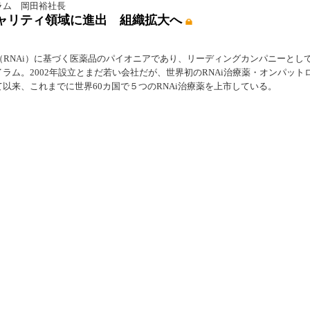
ラム 岡田裕社長
ャリティ領域に進出 組織拡大へ
渉（RNAi）に基づく医薬品のパイオニアであり、リーディングカンパニーとし
ラム。2002年設立とまだ若い会社だが、世界初のRNAi治療薬・オンパット
以来、これまでに世界60カ国で５つのRNAi治療薬を上市している。