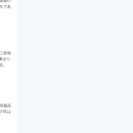
認知の
ちであ
ご存知
東せり
る。
田薬品
ク氏は