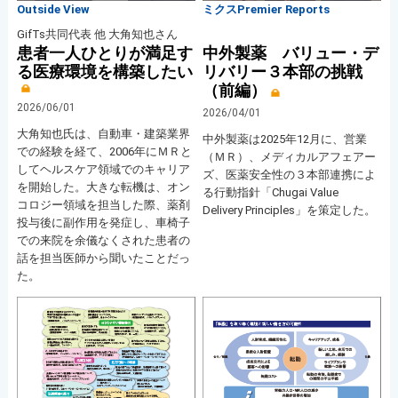
Outside View
ミクスPremier Reports
GifTs共同代表 他 大角知也さん
患者一人ひとりが満足す
中外製薬 バリュー・デ
る医療環境を構築したい
リバリー３本部の挑戦
（前編）
2026/06/01
2026/04/01
大角知也氏は、自動車・建築業界
中外製薬は2025年12月に、営業
での経験を経て、2006年にＭＲと
（ＭＲ）、メディカルアフェアー
してヘルスケア領域でのキャリア
ズ、医薬安全性の３本部連携によ
を開始した。大きな転機は、オン
る行動指針「Chugai Value
コロジー領域を担当した際、薬剤
Delivery Principles」を策定した。
投与後に副作用を発症し、車椅子
での来院を余儀なくされた患者の
話を担当医師から聞いたことだっ
た。