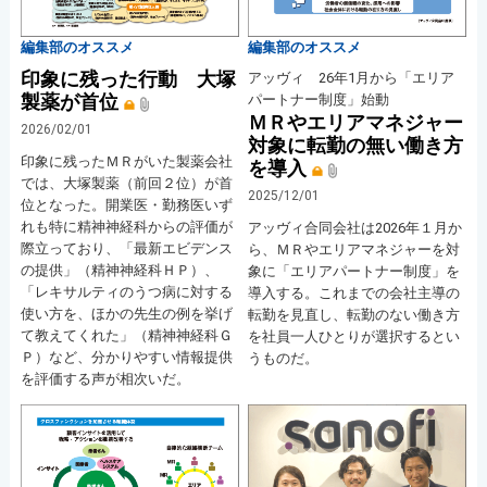
編集部のオススメ
編集部のオススメ
印象に残った行動 大塚
アッヴィ 26年1月から「エリア
製薬が首位
パートナー制度」始動
ＭＲやエリアマネジャー
2026/02/01
対象に転勤の無い働き方
印象に残ったＭＲがいた製薬会社
を導入
では、大塚製薬（前回２位）が首
2025/12/01
位となった。開業医・勤務医いず
れも特に精神神経科からの評価が
アッヴィ合同会社は2026年１月か
際立っており、「最新エビデンス
ら、ＭＲやエリアマネジャーを対
の提供」（精神神経科ＨＰ）、
象に「エリアパートナー制度」を
「レキサルティのうつ病に対する
導入する。これまでの会社主導の
使い方を、ほかの先生の例を挙げ
転勤を見直し、転勤のない働き方
て教えてくれた」（精神神経科Ｇ
を社員一人ひとりが選択するとい
Ｐ）など、分かりやすい情報提供
うものだ。
を評価する声が相次いだ。