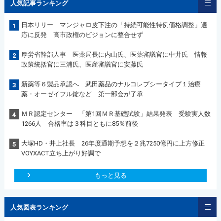
人気記事ランキング
日本リリー マンジャロ皮下注の「持続可能性特例価格調整」適
1
応に反発 高市政権のビジョンに整合せず
厚労省幹部人事 医薬局長に内山氏、医薬審議官に中井氏 情報
2
政策統括官に三浦氏、医産審議官に安藤氏
新薬等６製品承認へ 武田薬品のナルコレプシータイプ１治療
3
薬・オーゼイフル錠など 第一部会が了承
ＭＲ認定センター 「第1回ＭＲ基礎試験」結果発表 受験実人数
4
1266人 合格率は３科目ともに85％前後
大塚HD・井上社長 26年度通期予想を２兆7250億円に上方修正
5
VOYXACT立ち上がり好調で
もっと見る
人気図表ランキング