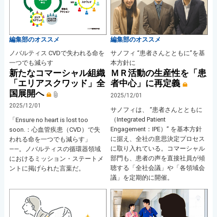
編集部のオススメ
編集部のオススメ
ノバルティス CVDで失われる命を
サノフィ “患者さんとともに”を基
一つでも減らす
本方針に
新たなコマーシャル組織
ＭＲ活動の生産性を「患
「エリアスクワッド」全
者中心」に再定義
国展開へ
2025/12/01
2025/12/01
サノフィは、 “患者さんとともに
（Integrated Patient
「Ensure no heart is lost too
Engagement：IPE）” を基本方針
soon.：心血管疾患（CVD）で失
に据え、全社の意思決定プロセス
われる命を一つでも減らす」
に取り入れている。コマーシャル
――。ノバルティスの循環器領域
部門も、患者の声を直接社員が傾
におけるミッション・ステートメ
聴する「全社会議」や「各領域会
ントに掲げられた言葉だ。
議」を定期的に開催。