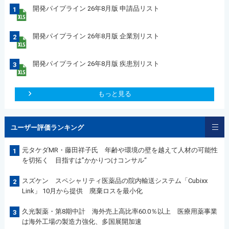
開発パイプライン 26年8月版 申請品リスト
1
開発パイプライン 26年8月版 企業別リスト
2
開発パイプライン 26年8月版 疾患別リスト
3
もっと見る
ユーザー評価ランキング
元タケダMR・藤田祥子氏 年齢や環境の壁を越えて人材の可能性
1
を切拓く 目指すは”かかりつけコンサル“
スズケン スペシャリティ医薬品の院内輸送システム「Cubixx
2
Link」 10月から提供 廃棄ロスを最小化
久光製薬・第8期中計 海外売上高比率60.0％以上 医療用薬事業
3
は海外工場の製造力強化、多国展開加速