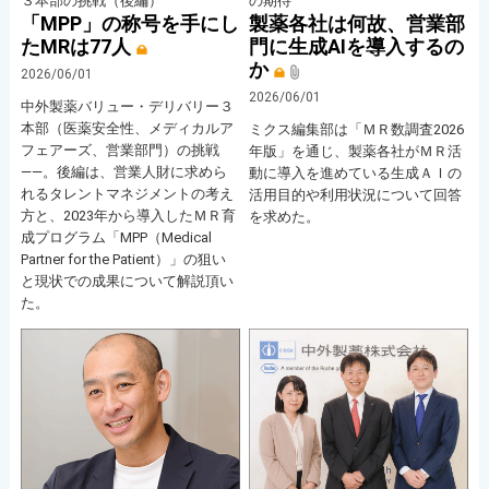
３本部の挑戦（後編）
の期待
「MPP」の称号を手にし
製薬各社は何故、営業部
たMRは77人
門に生成AIを導入するの
か
2026/06/01
2026/06/01
中外製薬バリュー・デリバリー３
本部（医薬安全性、メディカルア
ミクス編集部は「ＭＲ数調査2026
フェアーズ、営業部門）の挑戦
年版」を通じ、製薬各社がＭＲ活
――。後編は、営業人財に求めら
動に導入を進めている生成ＡＩの
れるタレントマネジメントの考え
活用目的や利用状況について回答
方と、2023年から導入したＭＲ育
を求めた。
成プログラム「MPP（Medical
Partner for the Patient）」の狙い
と現状での成果について解説頂い
た。