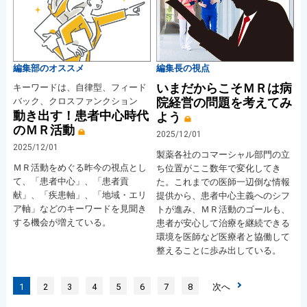
編集部のオススメ
編集長の視点
いまだからこそＭＲは病
キーワードは、自律型、フィード
院経営の問題を考えてみ
バック、クロスファンクション
動き出す！患者中心時代
よう
のＭＲ活動
2025/12/01
2025/12/01
製薬各社のコマーシャル部門の立
ＭＲ活動をめぐる昨今の視点とし
ち位置がここ数年で変化してき
て、「患者中心」、「患者貢
た。これまでの医師一辺倒な情報
献」、「疾患軸」、「地域・エリ
提供から、患者中心主義へのシフ
ア軸」などのキーワードを見聞き
トが進み、ＭＲ活動のゴールも、
する機会が増えている。
患者が安心して治療を継続できる
環境を医師など医療者と協働して
整えることに歩み出している。
1
2
3
4
5
6
7
8
次へ