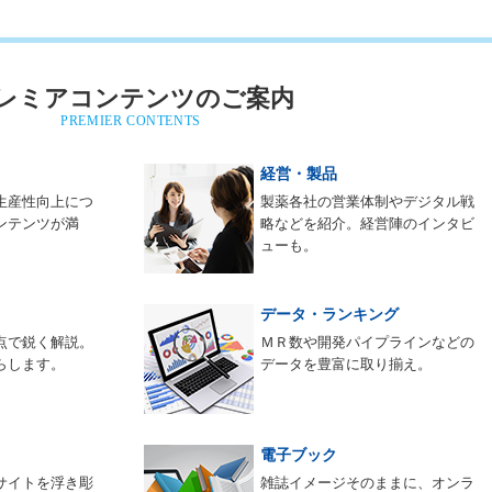
レミアコンテンツのご案内
PREMIER CONTENTS
経営・製品
生産性向上につ
製薬各社の営業体制やデジタル戦
ンテンツが満
略などを紹介。経営陣のインタビ
ューも。
データ・ランキング
点で鋭く解説。
ＭＲ数や開発パイプラインなどの
らします。
データを豊富に取り揃え。
電子ブック
サイトを浮き彫
雑誌イメージそのままに、オンラ