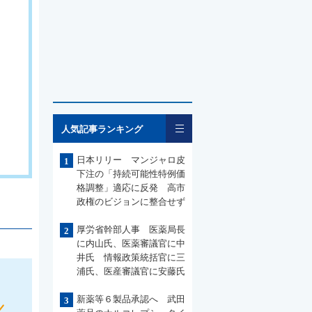
一覧
人気記事ランキング
日本リリー マンジャロ皮
1
下注の「持続可能性特例価
格調整」適応に反発 高市
政権のビジョンに整合せず
厚労省幹部人事 医薬局長
2
に内山氏、医薬審議官に中
井氏 情報政策統括官に三
浦氏、医産審議官に安藤氏
新薬等６製品承認へ 武田
3