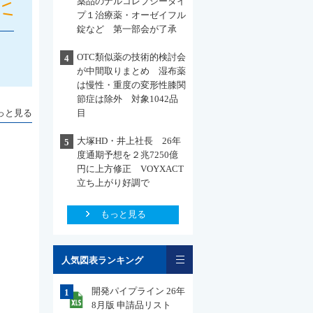
薬品のナルコレプシータイ
プ１治療薬・オーゼイフル
錠など 第一部会が了承
OTC類似薬の技術的検討会
4
が中間取りまとめ 湿布薬
は慢性・重度の変形性膝関
節症は除外 対象1042品
っと見る
目
大塚HD・井上社長 26年
5
度通期予想を２兆7250億
円に上方修正 VOYXACT
立ち上がり好調で
もっと見る
一覧
人気図表ランキング
開発パイプライン 26年
1
8月版 申請品リスト