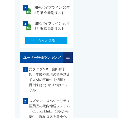
開発パイプライン 26年
2
8月版 企業別リスト
開発パイプライン 26年
3
8月版 疾患別リスト
もっと見る
一覧
ユーザー評価ランキング
元タケダMR・藤田祥子
1
氏 年齢や環境の壁を越え
て人材の可能性を切拓く
目指すは”かかりつけコン
サル“
スズケン スペシャリティ
2
医薬品の院内輸送システム
「Cubixx Link」 10月から
提供 廃棄ロスを最小化