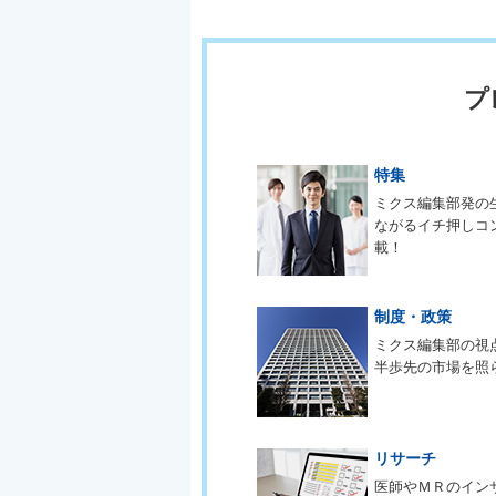
プ
特集
ミクス編集部発の
ながるイチ押しコ
載！
制度・政策
ミクス編集部の視
半歩先の市場を照
リサーチ
医師やＭＲのイン