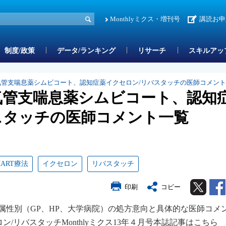
Monthlyミクス・増刊号
講読お申
制度/政策
データ/ランキング
リサーチ
スキルアッ
 気管支喘息薬シムビコート、認知症薬イクセロン/リバスタッチの医師コメン
 気管支喘息薬シムビコート、認知
スタッチの医師コメント一覧
MART療法
イクセロン
リバスタッチ
Twitter
印刷
コピー
勤務属性別（GP、HP、大学病院）の処方意向と具体的な医師コメ
/リバスタッチMonthlyミクス13年４月号本誌記事はこちら