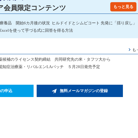
ア会員限定コンテンツ
もっと見る
療養品 開始6カ月後の状況 ヒルドイドとシムビコート 先発に「揺り戻し」
Excelを使って芋づる式に回答を得る方法
も
薬候補のライセンス契約締結 共同研究先の米・タフツ大から
知症治療薬・リバルエンLAパッチ ５月28日発売予定
約の申込
無料メールマガジンの登録