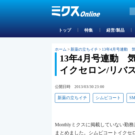
トップ
特集
経営/製品
ホーム
>
新薬の立ちイチ
>
13年4月号連動
13年4月号連動
イクセロン/リバ
公開日時 2013/03/30 23:00
新薬の立ちイチ
シムビコート
S
Monthlyミクスに掲載していない
まとめました。シムビコートイクセロン