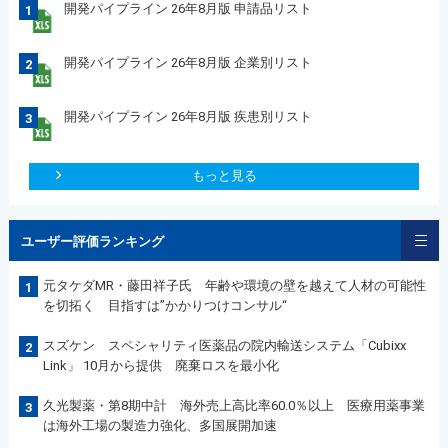
開発パイプライン 26年8月版 申請品リスト
1
開発パイプライン 26年8月版 企業別リスト
2
開発パイプライン 26年8月版 疾患別リスト
3
もっと見る
ユーザー評価ランキング
元タケダMR・藤田祥子氏 年齢や環境の壁を越えて人材の可能性
1
を切拓く 目指すは”かかりつけコンサル“
スズケン スペシャリティ医薬品の院内輸送システム「Cubixx
2
Link」 10月から提供 廃棄ロスを最小化
久光製薬・第8期中計 海外売上高比率60.0％以上 医療用薬事業
3
は海外工場の製造力強化、多国展開加速