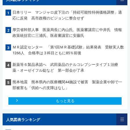
日本リリー マンジャロ皮下注の「持続可能性特例価格調整」適
1
応に反発 高市政権のビジョンに整合せず
厚労省幹部人事 医薬局長に内山氏、医薬審議官に中井氏 情報
2
政策統括官に三浦氏、医産審議官に安藤氏
ＭＲ認定センター 「第1回ＭＲ基礎試験」結果発表 受験実人数
3
1266人 合格率は３科目ともに85％前後
新薬等６製品承認へ 武田薬品のナルコレプシータイプ１治療
4
薬・オーゼイフル錠など 第一部会が了承
熊本地震 熊本県内の医療機関44施設で被害 製薬企業や卸で一
5
部被害も「供給への支障はなし」
もっと見る
人気図表ランキング