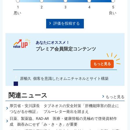
1
2
3
4
5
悪い
良い
評価を投稿する
あなたにオススメ！
プレミア会員限定コンテンツ
もっと見る
原暢久 個客を意識したオムニチャネルとサイト構築
関連ニュース
もっと見る
厚労省・安川課長 タブネオスの安全対策「肝機能障害の防止に
つながるか検証」 ブルーレター発出を踏まえ
日薬、製薬協、RAD-AR 医療・健康情報の見極めで啓発資材作
成 鵜吞みにせず「み・き・き」が重要