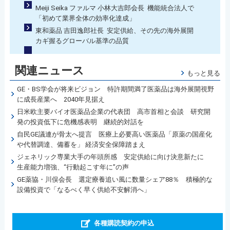
Meiji Seika ファルマ 小林大吉郎会長 機能統合法人で
「初めて業界全体の効率化達成」
東和薬品 吉田逸郎社長 安定供給、その先の海外展開
カギ握るグローバル基準の品質
関連ニュース
もっと見る
GE・BS学会が将来ビジョン 特許期間満了医薬品は海外展開視野
に成長産業へ 2040年見据え
日米欧主要バイオ医薬品企業の代表団 高市首相と会談 研究開
発の投資低下に危機感表明 継続的対話を
自民GE議連が骨太へ提言 医療上必要高い医薬品「原薬の国産化
や代替調達、備蓄を」 経済安全保障踏まえ
ジェネリック専業大手の年頭所感 安定供給に向け決意新たに
生産能力増強、“行動起こす年に”の声
GE薬協・川俣会長 選定療養追い風に数量シェア88％ 積極的な
設備投資で「なるべく早く供給不安解消へ」
各種購読契約の申込