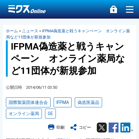
ホーム
>
ニュース
>
IFPMA偽造薬と戦うキャンペーン オンライン薬
局など11団体が新規参加
IFPMA偽造薬と戦うキャン
ペーン オンライン薬局な
ど11団体が新規参加
公開日時 2014/06/11 03:50
国際製薬団体連合会
IFPMA
偽造医薬品
オンライン薬局
GE
Twitter
Facebook
Lin
印刷
コピー