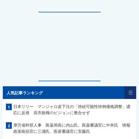
人気記事ランキング
日本リリー マンジャロ皮下注の「持続可能性特例価格調整」適
1
応に反発 高市政権のビジョンに整合せず
厚労省幹部人事 医薬局長に内山氏、医薬審議官に中井氏 情報
2
政策統括官に三浦氏、医産審議官に安藤氏