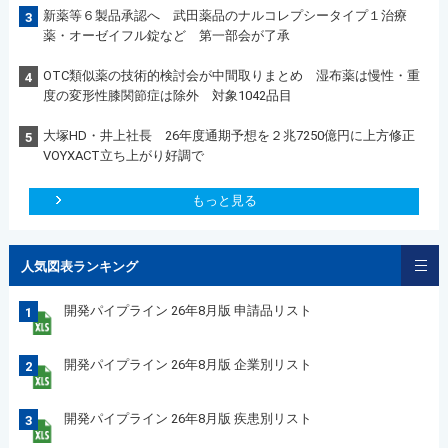
新薬等６製品承認へ 武田薬品のナルコレプシータイプ１治療
3
薬・オーゼイフル錠など 第一部会が了承
OTC類似薬の技術的検討会が中間取りまとめ 湿布薬は慢性・重
4
度の変形性膝関節症は除外 対象1042品目
大塚HD・井上社長 26年度通期予想を２兆7250億円に上方修正
5
VOYXACT立ち上がり好調で
もっと見る
人気図表ランキング
開発パイプライン 26年8月版 申請品リスト
1
開発パイプライン 26年8月版 企業別リスト
2
開発パイプライン 26年8月版 疾患別リスト
3