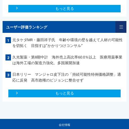
もっと見る
ユーザー評価ランキング
元タケダMR・藤田祥子氏 年齢や環境の壁を越えて人材の可能性
1
を切拓く 目指すは”かかりつけコンサル“
久光製薬・第8期中計 海外売上高比率60.0％以上 医療用薬事業
2
は海外工場の製造力強化、多国展開加速
日本リリー マンジャロ皮下注の「持続可能性特例価格調整」適
3
応に反発 高市政権のビジョンに整合せず
もっと見る
会社情報