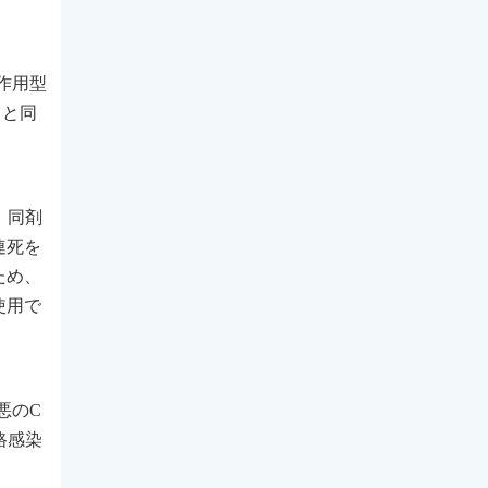
間作用型
」と同
た。同剤
連死を
ため、
使用で
悪のC
路感染