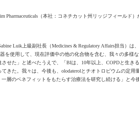
elheim Pharmaceuticals（本社：コネチカット州リッジフィールド
alsのSabine Luik上級副社長（Medicines & Regulatory Affairs担当）は、
spimat吸入器を使用して、現在評価中の他の化合物を含む、我々の多様
させた」と述べたうえで、「BIは、10年以上、COPDと生き
きた。我々は、今後も、olodaterolとチオトロピウムの定用
め、一層のベネフィットをもたらす治療法を研究し続ける」と今後