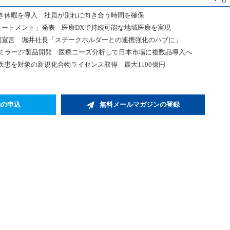
き休暇を導入 社員が別れに向き合う時間を確保
テートメント」発表 医療DXで持続可能な地域医療を実現
共同宣言 堀井社長「ステークホルダーとの連携強化のハブに」
ミラー27製品開発 医療ニーズ分析して日本市場に複数品導入へ
患を対象の新規化合物ライセンス取得 最大1100億円
約の申込
無料メールマガジンの登録