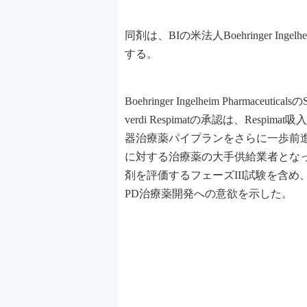
同剤は、BIの米法人Boehringer Ing
する。
Boehringer Ingelheim Pharmaceutic
verdi Respimatの承認は、Re
器治療薬パイプランをさらに一歩前進
に対する治療薬の大手供給業者となって
剤を評価するフェーズIII試験を含
PD治療薬開発への意欲を示した。