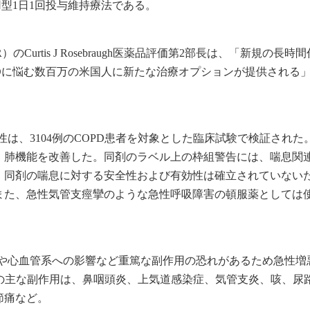
型1日1回投与維持療法である。
Curtis J Rosebraugh医薬品評価第2部長は、「新規の長時
Dに悩む数百万の米国人に新たな治療オプションが提供される
性および有効性は、3104例のCOPD患者を対象とした臨床試験で検証され
、肺機能を改善した。同剤のラベル上の枠組警告には、喘息関
。同剤の喘息に対する安全性および有効性は確立されていない
また、急性気管支痙攣のような急性呼吸障害の頓服薬としては
気道狭窄・閉塞や心血管系への影響など重篤な副作用の恐れがあるため急性増
剤の主な副作用は、鼻咽頭炎、上気道感染症、気管支炎、咳、尿
節痛など。