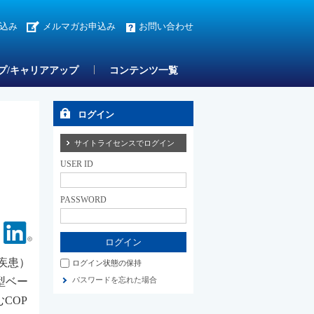
込み
メルマガお申込み
お問い合わせ
プ/キャリアアップ
コンテンツ一覧
ログイン
サイトライセンスでログイン
USER ID
PASSWORD
Facebook
Linkedin
疾患）
ログイン状態の保持
作用型ベー
パスワードを忘れた場合
COP