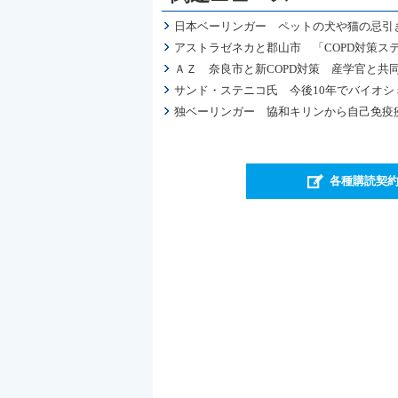
日本ベーリンガー ペットの犬や猫の忌引
アストラゼネカと郡山市 「COPD対策ス
ＡＺ 奈良市と新COPD対策 産学官と
サンド・ステニコ氏 今後10年でバイオシ
独ベーリンガー 協和キリンから自己免疫疾
各種購読契