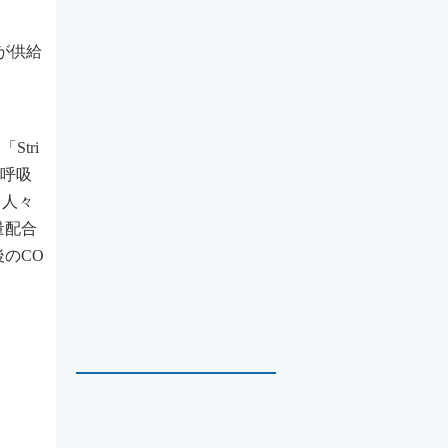
）が供給
「Stri
な呼吸
る人々
量配合
のCO