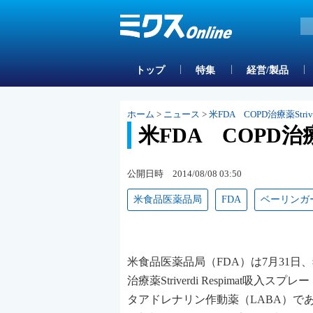
トップ
特集
経営/製品
ホーム
>
ニュース
>
米FDA COPD治療薬Strive
米FDA COPD治療薬S
公開日時 2014/08/08 03:50
米食品医薬品局
FDA
ベーリンガ
米食品医薬品局（FDA）は7月31日
治療薬Striverdi Respimat吸入スプレ
タアドレナリン作動薬（LABA）で