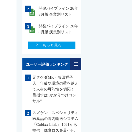
開発パイプライン 26年
2
8月版 企業別リスト
開発パイプライン 26年
3
8月版 疾患別リスト
もっと見る
一覧
ユーザー評価ランキング
元タケダMR・藤田祥子
1
氏 年齢や環境の壁を越え
て人材の可能性を切拓く
目指すは”かかりつけコン
サル“
スズケン スペシャリティ
2
医薬品の院内輸送システム
「Cubixx Link」 10月から
提供 廃棄ロスを最小化