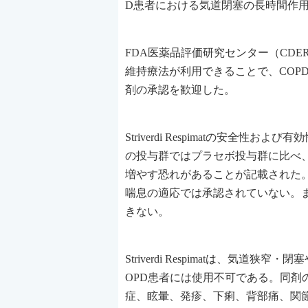
D患者における気道閉塞の長時間作用
FDA医薬品評価研究センター（CDER）の
維持療法が利用できることで、COP
剤の承認を歓迎した。
Striverdi Respimatの安全
の投与群ではプラセボ投与群に比べ
増やす恐れがあることが記載された
喘息の適応では承認されていない。
きない。
Striverdi Respimatは、
OPD患者には使用不可である。同
症、眩暈、発疹、下痢、背部痛、関