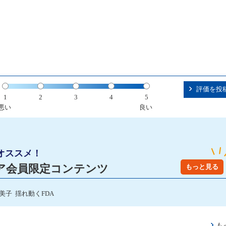
評価を投
1
2
3
4
5
悪い
良い
オススメ！
ア会員限定コンテンツ
もっと見る
美子 揺れ動くFDA
も