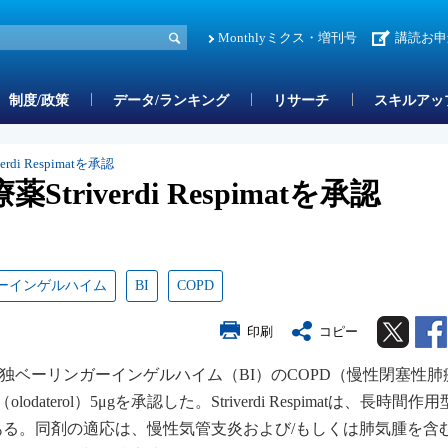
Monthlyミクス・増刊号
講読お申
制度/政策
データ/ランキング
リサーチ
スキルアッ
rdi Respimatを承認
triverdi Respimatを承認
ーインゲルハイム
BI
COPD
Twitter
印刷
コピー
、独ベーリンガーインゲルハイム（BI）のCOPD（慢性閉塞性肺
ー（olodaterol）5μgを承認した。Striverdi Respimatは、長時間
ある。同剤の適応は、慢性気管支炎および/もしくは肺気腫を含む