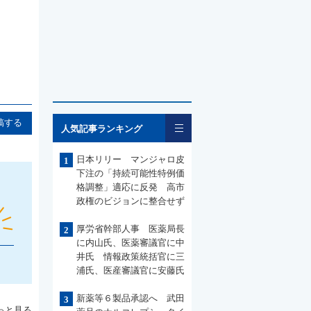
一覧
稿する
人気記事ランキング
日本リリー マンジャロ皮
1
下注の「持続可能性特例価
格調整」適応に反発 高市
政権のビジョンに整合せず
厚労省幹部人事 医薬局長
2
に内山氏、医薬審議官に中
井氏 情報政策統括官に三
浦氏、医産審議官に安藤氏
新薬等６製品承認へ 武田
3
っと見る