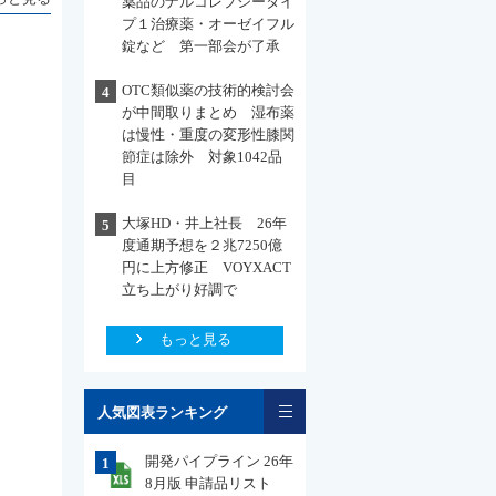
薬品のナルコレプシータイ
プ１治療薬・オーゼイフル
錠など 第一部会が了承
OTC類似薬の技術的検討会
4
が中間取りまとめ 湿布薬
は慢性・重度の変形性膝関
節症は除外 対象1042品
目
大塚HD・井上社長 26年
5
度通期予想を２兆7250億
円に上方修正 VOYXACT
立ち上がり好調で
もっと見る
一覧
人気図表ランキング
開発パイプライン 26年
1
8月版 申請品リスト