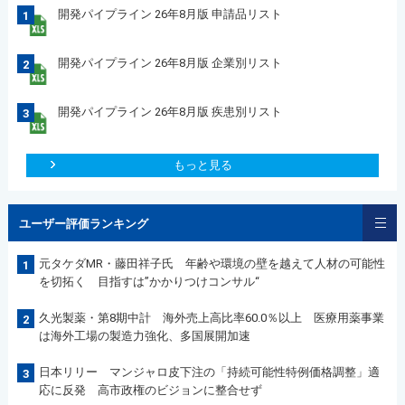
開発パイプライン 26年8月版 申請品リスト
1
開発パイプライン 26年8月版 企業別リスト
2
開発パイプライン 26年8月版 疾患別リスト
3
もっと見る
ユーザー評価ランキング
元タケダMR・藤田祥子氏 年齢や環境の壁を越えて人材の可能性
1
を切拓く 目指すは”かかりつけコンサル“
久光製薬・第8期中計 海外売上高比率60.0％以上 医療用薬事業
2
は海外工場の製造力強化、多国展開加速
日本リリー マンジャロ皮下注の「持続可能性特例価格調整」適
3
応に反発 高市政権のビジョンに整合せず