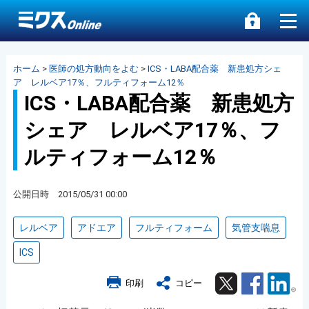
ホーム
>
医師の処方動向をよむ
>
ICS・LABA配合薬 新患処方シェ
ア レルベア17％、フルティフォーム12％
ICS・LABA配合薬 新患処方
シェア レルベア17％、フ
ルティフォーム12％
公開日時 2015/05/31 00:00
レルベア
アドエア
フルティフォーム
気管支喘息
ICS
Twitter
Facebook
Lin
印刷
コピー