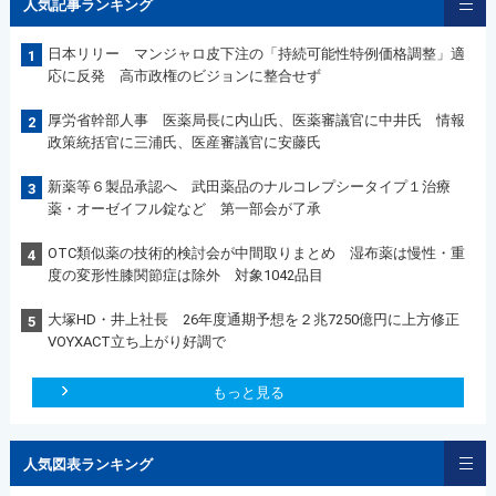
人気記事ランキング
日本リリー マンジャロ皮下注の「持続可能性特例価格調整」適
1
応に反発 高市政権のビジョンに整合せず
厚労省幹部人事 医薬局長に内山氏、医薬審議官に中井氏 情報
2
政策統括官に三浦氏、医産審議官に安藤氏
新薬等６製品承認へ 武田薬品のナルコレプシータイプ１治療
3
薬・オーゼイフル錠など 第一部会が了承
OTC類似薬の技術的検討会が中間取りまとめ 湿布薬は慢性・重
4
度の変形性膝関節症は除外 対象1042品目
大塚HD・井上社長 26年度通期予想を２兆7250億円に上方修正
5
VOYXACT立ち上がり好調で
もっと見る
人気図表ランキング