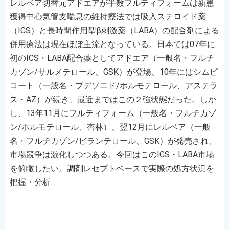
レルベア切替元アドエアが半数フルティフォームは新患
獲得中心気管支喘息の維持療法では吸入ステロイド薬
（ICS）と長時間作用型β刺激薬（LABA）の配合剤による
併用療法は現在ほぼ主流となっている。日本では07年に
初のICS・LABA配合薬としてアドエア（一般名・フルチ
カゾン/サルメテロール、GSK）が登場、10年にはシムビ
コート（一般名・ブデソニド/ホルモテロール、アステラ
ス・AZ）が続き、最近まではこの２強状態だった。しか
し、13年11月にフルティフォーム（一般名・フルチカゾ
ン/ホルモテロール、杏林）、翌12月にレルベア（一般
名・フルチカゾン/ビランテロール、GSK）が発売され、
市場競争は激化しつつある。今回はこのICS・LABA市場
を俯瞰したい。調剤レセプトベースで実際の処方状況を
把握・分析...