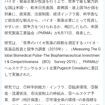
バイオ・製薬企業が投資を行う上で、世界で最も魅力的
な国は米国- -。欧米日先進国、新興国・途上国16か国を
対象に、政策面、法規制面、経済インフラ面、科学面な
ど総合的な観点から、バイオ・製薬企業にとって投資し
やすいか、競争力をつけられるか、検討したもの。米国
研究製薬工業協会（PhRMA）が6月11日、発表した。
研究は、「世界のバイオ医薬の鼓動を測定する‐バイオ・
医薬品投資と競争力調査（2015年）」（Measuring The G
lobal Biomedical Pulse-The Biopharmaceutical Investmen
t & Competitiveness (BCI) Survey-2015）。PhRMAが
ヘルスケアコンサルタント企業Pugatch Consiliumに委託
して実施された。
研究では、①科学的能力・インフラ、②臨床環境、③製
造・流通状況、④法規制上の枠組み、⑤ヘルスケア予
算、⑥IP（特許保護）、⑦市場全体の環境--の各指標を