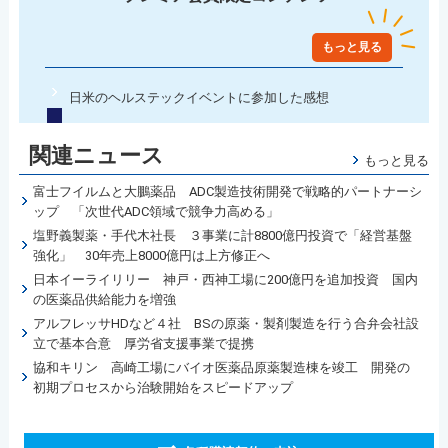
もっと見る
日米のヘルステックイベントに参加した感想
関連ニュース
もっと見る
富士フイルムと大鵬薬品 ADC製造技術開発で戦略的パートナーシ
ップ 「次世代ADC領域で競争力高める」
塩野義製薬・手代木社長 ３事業に計8800億円投資で「経営基盤
強化」 30年売上8000億円は上方修正へ
日本イーライリリー 神戸・西神工場に200億円を追加投資 国内
の医薬品供給能力を増強
アルフレッサHDなど４社 BSの原薬・製剤製造を行う合弁会社設
立で基本合意 厚労省支援事業で提携
協和キリン 高崎工場にバイオ医薬品原薬製造棟を竣工 開発の
初期プロセスから治験開始をスピードアップ