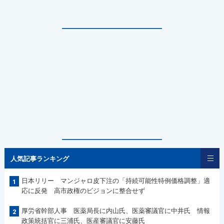
人気記事ランキング
日本リリー マンジャロ皮下注の「持続可能性特例価格調整」適
1
応に反発 高市政権のビジョンに整合せず
厚労省幹部人事 医薬局長に内山氏、医薬審議官に中井氏 情報
2
政策統括官に三浦氏、医産審議官に安藤氏