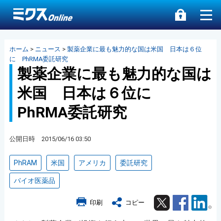
ホーム
>
ニュース
>
製薬企業に最も魅力的な国は米国 日本は６位
に PhRMA委託研究
製薬企業に最も魅力的な国は
米国 日本は６位に
PhRMA委託研究
公開日時 2015/06/16 03:50
PhRAM
米国
アメリカ
委託研究
バイオ医薬品
Twitter
Facebook
Lin
印刷
コピー