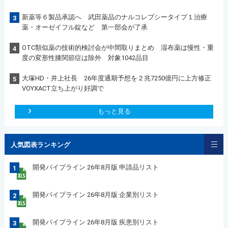
新薬等６製品承認へ 武田薬品のナルコレプシータイプ１治療
3
薬・オーゼイフル錠など 第一部会が了承
OTC類似薬の技術的検討会が中間取りまとめ 湿布薬は慢性・重
4
度の変形性膝関節症は除外 対象1042品目
大塚HD・井上社長 26年度通期予想を２兆7250億円に上方修正
5
VOYXACT立ち上がり好調で
もっと見る
人気図表ランキング
開発パイプライン 26年8月版 申請品リスト
1
開発パイプライン 26年8月版 企業別リスト
2
開発パイプライン 26年8月版 疾患別リスト
3