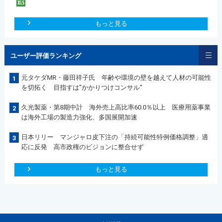
もっと見る
ユーザー評価ランキング
元タケダMR・藤田祥子氏 年齢や環境の壁を越えて人材の可能性
1
を切拓く 目指すは”かかりつけコンサル“
久光製薬・第8期中計 海外売上高比率60.0％以上 医療用薬事業
2
は海外工場の製造力強化、多国展開加速
日本リリー マンジャロ皮下注の「持続可能性特例価格調整」適
3
応に反発 高市政権のビジョンに整合せず
もっと見る