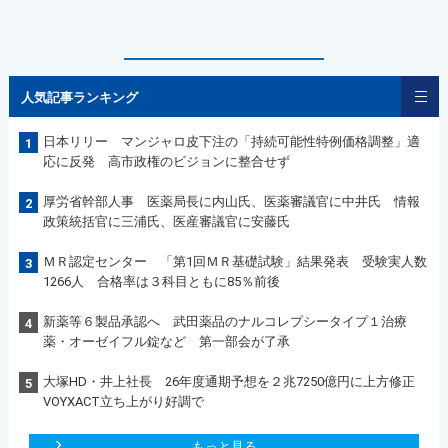
人気記事ランキング
日本リリー マンジャロ皮下注の「持続可能性特例価格調整」適
1
応に反発 高市政権のビジョンに整合せず
厚労省幹部人事 医薬局長に内山氏、医薬審議官に中井氏 情報
2
政策統括官に三浦氏、医産審議官に安藤氏
ＭＲ認定センター 「第1回ＭＲ基礎試験」結果発表 受験実人数
3
1266人 合格率は３科目ともに85％前後
新薬等６製品承認へ 武田薬品のナルコレプシータイプ１治療
4
薬・オーゼイフル錠など 第一部会が了承
大塚HD・井上社長 26年度通期予想を２兆7250億円に上方修正
5
VOYXACT立ち上がり好調で
もっと見る