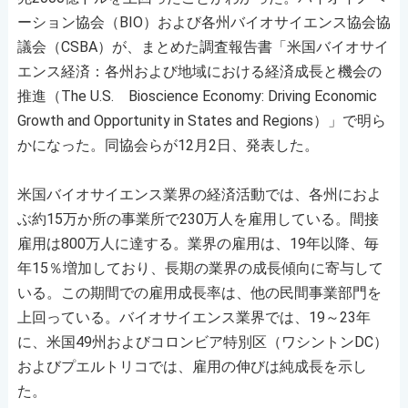
ーション協会（BIO）および各州バイオサイエンス協会協
議会（CSBA）が、まとめた調査報告書「米国バイオサイ
エンス経済：各州および地域における経済成長と機会の
推進（The U.S. Bioscience Economy: Driving Economic
Growth and Opportunity in States and Regions）」で明ら
かになった。同協会らが12月2日、発表した。
米国バイオサイエンス業界の経済活動では、各州におよ
ぶ約15万か所の事業所で230万人を雇用している。間接
雇用は800万人に達する。業界の雇用は、19年以降、毎
年15％増加しており、長期の業界の成長傾向に寄与して
いる。この期間での雇用成長率は、他の民間事業部門を
上回っている。バイオサイエンス業界では、19～23年
に、米国49州およびコロンビア特別区（ワシントンDC）
およびプエルトリコでは、雇用の伸びは純成長を示し
た。