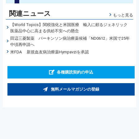
関連ニュース
もっと見る
【World Topics】関税強化と米国医療 輸入に頼るジェネリック
医薬品中心に高まる供給不安への懸念
田辺三菱製薬 パーキンソン病治療薬候補「ND0612」米国で25年
中頃再申請へ
米FDA 新規血友病治療薬Hympavziを承認
各種購読契約の申込
無料メールマガジンの登録