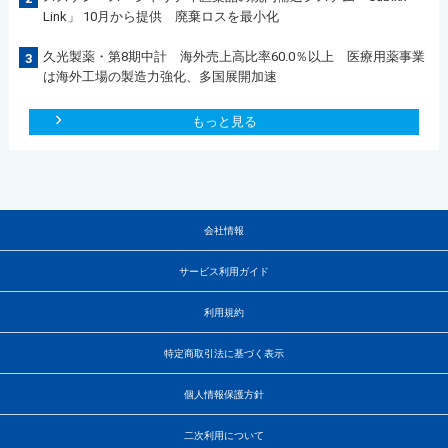
Link」 10月から提供 廃棄ロスを最小化
久光製薬・第8期中計 海外売上高比率60.0％以上 医療用薬事業
3
は海外工場の製造力強化、多国展開加速
もっと見る
会社情報
サービス利用ガイド
利用規約
特定商取引法に基づく表示
個人情報保護方針
二次利用について