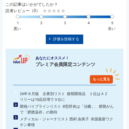
この記事はいかがでしたか？
読者レビュー（0）
1
2
3
4
5
悪い
良い
評価を投稿する
あなたにオススメ！
プレミア会員限定コンテンツ
もっと見る
26年８月版 企業別リスト 後期開発品 １位はＡＺ
リリーは10品目増で３位に
開発パイプラインリスト B型肝炎は「治癒」、膀胱がん
で「膀胱温存」の期待
メディカル・ジャーナリスト 西村 由美子 米国最新ワク
チン事情