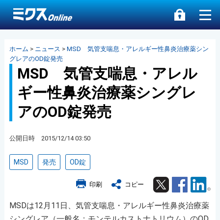
ホーム
>
ニュース
>
MSD 気管支喘息・アレルギー性鼻炎治療薬シン
グレアのOD錠発売
MSD 気管支喘息・アレル
ギー性鼻炎治療薬シングレ
アのOD錠発売
公開日時 2015/12/14 03:50
MSD
発売
OD錠
Twitter
Facebook
Lin
印刷
コピー
MSDは12月11日、気管支喘息・アレルギー性鼻炎治療薬
シングレア（一般名：モンテルカストナトリウム）のOD