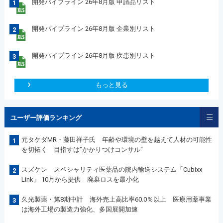
開発パイプライン 26年8月版 申請品リスト
1
開発パイプライン 26年8月版 企業別リスト
2
開発パイプライン 26年8月版 疾患別リスト
3
もっと見る
ユーザー評価ランキング
元タケダMR・藤田祥子氏 年齢や環境の壁を越えて人材の可能性
1
を切拓く 目指すは”かかりつけコンサル“
スズケン スペシャリティ医薬品の院内輸送システム「Cubixx
2
Link」 10月から提供 廃棄ロスを最小化
久光製薬・第8期中計 海外売上高比率60.0％以上 医療用薬事業
3
は海外工場の製造力強化、多国展開加速