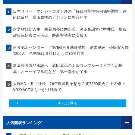
日本リリー マンジャロ皮下注の「持続可能性特例価格調整」適
1
応に反発 高市政権のビジョンに整合せず
厚労省幹部人事 医薬局長に内山氏、医薬審議官に中井氏 情報
2
政策統括官に三浦氏、医産審議官に安藤氏
ＭＲ認定センター 「第1回ＭＲ基礎試験」結果発表 受験実人数
3
1266人 合格率は３科目ともに85％前後
新薬等６製品承認へ 武田薬品のナルコレプシータイプ１治療
4
薬・オーゼイフル錠など 第一部会が了承
大塚HD・井上社長 26年度通期予想を２兆7250億円に上方修正
5
VOYXACT立ち上がり好調で
もっと見る
人気図表ランキング