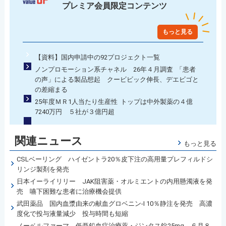
プレミア会員限定コンテンツ
もっと見る
【資料】国内申請中の92プロジェクト一覧
ノンプロモーション系チャネル 26年４月調査 「患者
の声」による製品想起 クービビック伸長、デエビゴと
の差縮まる
25年度ＭＲ1人当たり生産性 トップは中外製薬の４億
7240万円 ５社が３億円超
関連ニュース
もっと見る
CSLベーリング ハイゼントラ20％皮下注の高用量プレフィルドシ
リンジ製剤を発売
日本イーライリリー JAK阻害薬・オルミエントの内用懸濁液を発
売 嚥下困難な患者に治療機会提供
武田薬品 国内血漿由来の献血グロベニン-I 10％静注を発売 高濃
度化で投与液量減少 投与時間も短縮
ノーベルファーマ 低亜鉛血症治療薬・ジンタス錠25mg ６月８