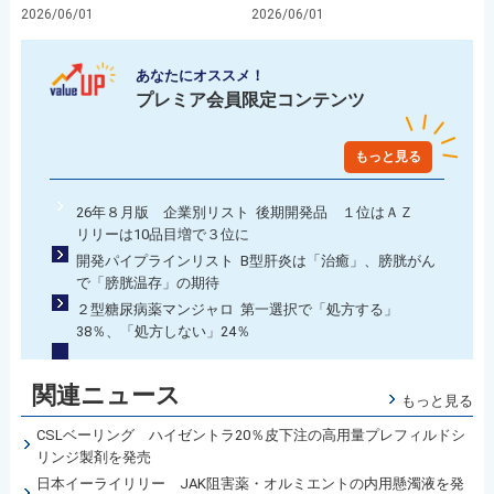
2026/06/01
2026/06/01
あなたにオススメ！
プレミア会員限定コンテンツ
もっと見る
26年８月版 企業別リスト 後期開発品 １位はＡＺ
リリーは10品目増で３位に
開発パイプラインリスト B型肝炎は「治癒」、膀胱がん
で「膀胱温存」の期待
２型糖尿病薬マンジャロ 第一選択で「処方する」
38％、「処方しない」24％
関連ニュース
もっと見る
CSLベーリング ハイゼントラ20％皮下注の高用量プレフィルドシ
リンジ製剤を発売
日本イーライリリー JAK阻害薬・オルミエントの内用懸濁液を発