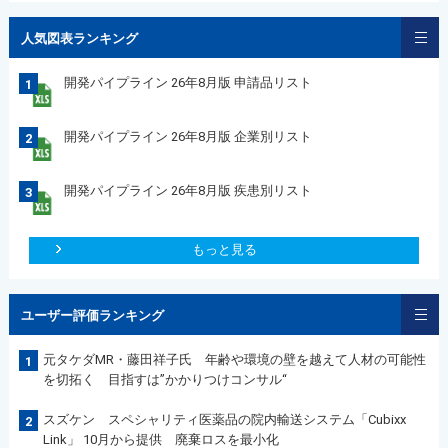
人気図表ランキング
開発パイプライン 26年8月版 申請品リスト
1
開発パイプライン 26年8月版 企業別リスト
2
開発パイプライン 26年8月版 疾患別リスト
3
もっと見る
ユーザー評価ランキング
元タケダMR・藤田祥子氏 年齢や環境の壁を越えて人材の可能性
1
を切拓く 目指すは”かかりつけコンサル“
スズケン スペシャリティ医薬品の院内輸送システム「Cubixx
2
Link」 10月から提供 廃棄ロスを最小化