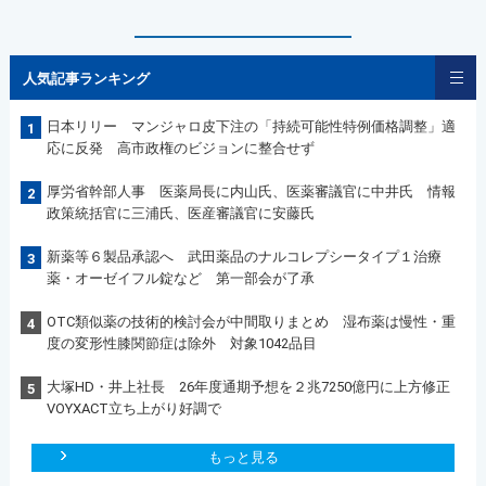
人気記事ランキング
日本リリー マンジャロ皮下注の「持続可能性特例価格調整」適
1
応に反発 高市政権のビジョンに整合せず
厚労省幹部人事 医薬局長に内山氏、医薬審議官に中井氏 情報
2
政策統括官に三浦氏、医産審議官に安藤氏
新薬等６製品承認へ 武田薬品のナルコレプシータイプ１治療
3
薬・オーゼイフル錠など 第一部会が了承
OTC類似薬の技術的検討会が中間取りまとめ 湿布薬は慢性・重
4
度の変形性膝関節症は除外 対象1042品目
大塚HD・井上社長 26年度通期予想を２兆7250億円に上方修正
5
VOYXACT立ち上がり好調で
もっと見る