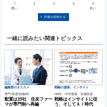
1
2
3
4
5
悪い
良い
評価を投稿する
一緒に読みたい関連トピックス
編集部のオススメ
戦略の源泉、インサイト
専門/疾患領域MR
HMIC 中外製薬・岩瀬辰彦
配置は25社 住友ファー
戦略はインサイトに従
マが専門制へ再編
う、そしてＡＩ時代