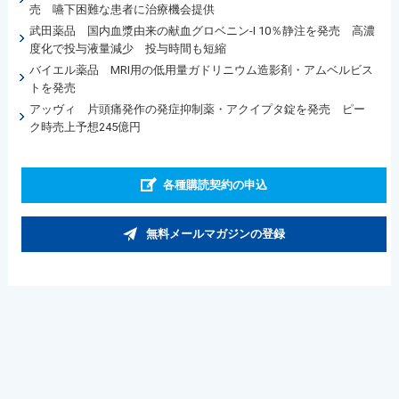
売 嚥下困難な患者に治療機会提供
武田薬品 国内血漿由来の献血グロベニン-I 10％静注を発売 高濃
度化で投与液量減少 投与時間も短縮
バイエル薬品 MRI用の低用量ガドリニウム造影剤・アムベルビス
トを発売
アッヴィ 片頭痛発作の発症抑制薬・アクイプタ錠を発売 ピー
ク時売上予想245億円
各種購読契約の申込
無料メールマガジンの登録