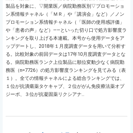
製品を対象に、▽開業医／病院勤務医別▽プロモーショ
ン系情報チャネル（「ＭＲ」や「講演会」など）／ノン
プロモーション系情報チャネル（「医師の使用感評価」
や「患者の声」など）――といった切り口で処方影響度ラ
ンキングを取り上げる本連載。本号から使用データをア
ップデートし、2018年１月度調査データを用いて分析す
る。比較対象の前回データは17年10月度調査データとな
る。病院勤務医ランク上位製品に順位変動少なく病院勤
務医（n=7726）の処方影響度ランキングを見てみる（表
１）。全ての情報チャネルによる総合ランキングでは、
１位が抗潰瘍薬タケキャブ、２位ががん免疫療法薬オプ
ジーボ、３位が抗凝固薬リクシアナ...