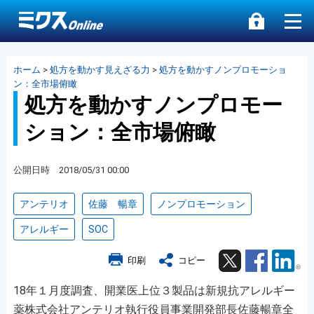
ホーム
>
処方を動かす見えざる力
>
処方を動かすノンプロモーショ
ン：全市場俯瞰
処方を動かすノンプロモー
ション：全市場俯瞰
公開日時 2018/05/31 00:00
アンテリオ
佐藤 暢章
ノンプロモーション
アレルギー
SOC
Twitter
Facebook
Lin
印刷
コピー
18年１月度調査、開業医上位３製品は新規抗アレルギー
薬株式会社アンテリオ執行役員事業開発部長佐藤暢章全