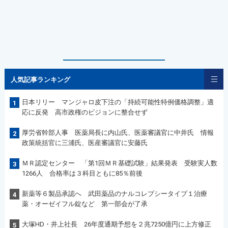
人気記事ランキング
日本リリー マンジャロ皮下注の「持続可能性特例価格調整」適
1
応に反発 高市政権のビジョンに整合せず
厚労省幹部人事 医薬局長に内山氏、医薬審議官に中井氏 情報
2
政策統括官に三浦氏、医産審議官に安藤氏
ＭＲ認定センター 「第1回ＭＲ基礎試験」結果発表 受験実人数
3
1266人 合格率は３科目ともに85％前後
新薬等６製品承認へ 武田薬品のナルコレプシータイプ１治療
4
薬・オーゼイフル錠など 第一部会が了承
大塚HD・井上社長 26年度通期予想を２兆7250億円に上方修正
5