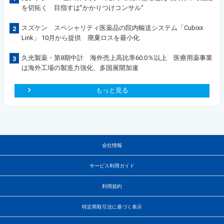
を切拓く 目指すは”かかりつけコンサル“
スズケン スペシャリティ医薬品の院内輸送システム「Cubixx
2
Link」 10月から提供 廃棄ロスを最小化
久光製薬・第8期中計 海外売上高比率60.0％以上 医療用薬事業
3
は海外工場の製造力強化、多国展開加速
もっと見る
会社情報
サービス利用ガイド
利用規約
特定商取引法に基づく表示