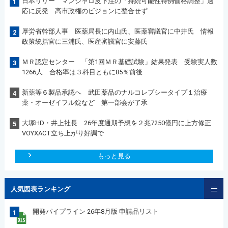
日本リリー マンジャロ皮下注の「持続可能性特例価格調整」適
1
応に反発 高市政権のビジョンに整合せず
厚労省幹部人事 医薬局長に内山氏、医薬審議官に中井氏 情報
2
政策統括官に三浦氏、医産審議官に安藤氏
ＭＲ認定センター 「第1回ＭＲ基礎試験」結果発表 受験実人数
3
1266人 合格率は３科目ともに85％前後
新薬等６製品承認へ 武田薬品のナルコレプシータイプ１治療
4
薬・オーゼイフル錠など 第一部会が了承
大塚HD・井上社長 26年度通期予想を２兆7250億円に上方修正
5
VOYXACT立ち上がり好調で
もっと見る
人気図表ランキング
開発パイプライン 26年8月版 申請品リスト
1