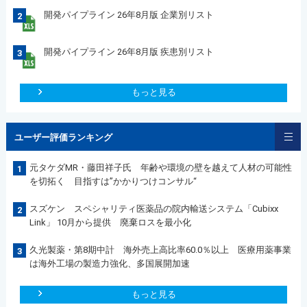
開発パイプライン 26年8月版 企業別リスト
2
開発パイプライン 26年8月版 疾患別リスト
3
もっと見る
ユーザー評価ランキング
元タケダMR・藤田祥子氏 年齢や環境の壁を越えて人材の可能性
1
を切拓く 目指すは”かかりつけコンサル“
スズケン スペシャリティ医薬品の院内輸送システム「Cubixx
2
Link」 10月から提供 廃棄ロスを最小化
久光製薬・第8期中計 海外売上高比率60.0％以上 医療用薬事業
3
は海外工場の製造力強化、多国展開加速
もっと見る