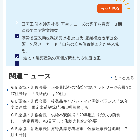
もっと見る
日医工 岩本紳吾社長 再生フェーズの完了を宣言 ３期
連続でコア営業増益
厚労省医政局総務課長 水谷忠由氏 産業構造改革は必
須 先発メーカーも「自らの立ち位置踏まえた将来像
を」
迫る！製薬産業の真価が問われる制度改正
関連ニュース
もっと見る
ＧＥ薬協・川俣会長 正会員以外の“安定供給ネットワーク会員”に
17社登録 「最終的には50社」
ＧＥ薬協・川俣会長 後発品キャパシティと需給バランス「26年
度に達成」 限定出荷解除時期は明言避ける
ＧＥ薬協・川俣会長 供給不安解消「29年度よりだいぶ前倒
し」 選定療養、AG見直しで供給力強化が必要
ＧＥ薬協 新理事長に河野典厚専務理事 佐藤理事長は退職 ７
月１日付