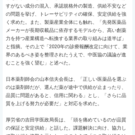
すがない成分の混入、承認規格外の製造、供給不安など
の問題を挙げ、トレーサビリティの確保、安定供給を強
く求めた。また、製薬産業全体にも触れ、「先発医薬品
メーカーが長期収載品に依存するモデルから、高い創薬
力を持つ産業構造へ転換する業界の取り組みは道半ば」
と指摘。その上で「2020年の診療報酬改定に向けて、業
界のあるべき姿を整理されたうえで、中医協の議論が進
むことを強く望む」と述べた。
日本薬剤師会の山本信夫会長は、「正しい医薬品を選ぶ
のは薬剤師だが、選んだ薬が途中で供給が止まったり、
品質に問題があると、信用に関わる」とし、「さらに品
質を上げる努力が必要だ」と対応を求めた。
厚労省の吉田学医政局長は、「頭を痛めているのが品質
の保証と安定供給」と話した。課題解決に向け、協力し