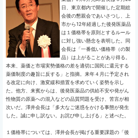
日、東京都内で開催した定期総
会後の懇親会であいさつし、上
市から12年経過した後発医薬品
は１価格帯を原則とするルール
に対し強い懸念を表明した。同
会長は「一番低い価格帯（の製
品）は上がることがあり得る。
本来、薬価と市場実勢価格の差を適切に国民に還元する
薬価制度の趣旨に反する」と指摘。来年４月に予定され
る改定に向け、激変緩和措置を求めていく姿勢を示し
た。他方、来賓からは、後発医薬品の供給不安や発がん
性物質の原薬への混入などの品質問題を受け、苦言が相
次いだ。澤井会長は「多大なご迷惑をかける事態が発生
した。誠に申し訳ない。お詫び申し上げる」と述べた。
１価格帯については、澤井会長が掲げる重要課題の「後