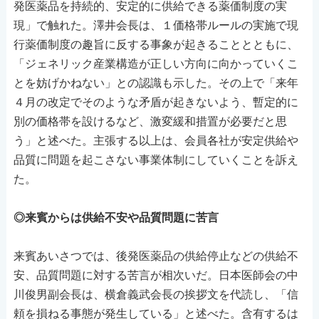
発医薬品を持続的、安定的に供給できる薬価制度の実
現」で触れた。澤井会長は、１価格帯ルールの実施で現
行薬価制度の趣旨に反する事象が起きることとともに、
「ジェネリック産業構造が正しい方向に向かっていくこ
とを妨げかねない」との認識も示した。その上で「来年
４月の改定でそのような矛盾が起きないよう、暫定的に
別の価格帯を設けるなど、激変緩和措置が必要だと思
う」と述べた。主張する以上は、会員各社が安定供給や
品質に問題を起こさない事業体制にしていくことを訴え
た。
◎来賓からは供給不安や品質問題に苦言
来賓あいさつでは、後発医薬品の供給停止などの供給不
安、品質問題に対する苦言が相次いだ。日本医師会の中
川俊男副会長は、横倉義武会長の挨拶文を代読し、「信
頼を損ねる事態が発生している」と述べた。含有するは