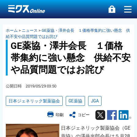
ホーム
>
ニュース
>
GE薬協・澤井会長 １価格帯集約に強い懸念 供
給不安や品質問題ではお詫び
GE薬協・澤井会長 １価格
帯集約に強い懸念 供給不安
や品質問題ではお詫び
公開日時 2019/05/29 03:50
日本ジェネリック製薬協会
GE薬協
JGA
Twitter
Facebook
Lin
印刷
コピー
日本ジェネリック製薬協会（GE
薬協）の澤井光郎会長は５月28