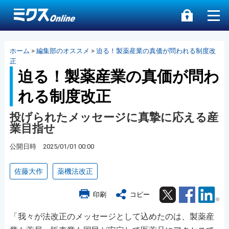
ホーム
>
編集部のオススメ
>
迫る！製薬産業の真価が問われる制度改
正
迫る！製薬産業の真価が問わ
れる制度改正
投げられたメッセージに真摯に応える産
業目指せ
公開日時 2025/01/01 00:00
佐藤大作
薬機法改正
Twitter
Facebook
Lin
印刷
コピー
「我々が法改正のメッセージとして込めたのは、製薬産