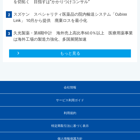
を切拓く 目指すは”かかりつけコンサル“
スズケン スペシャリティ医薬品の院内輸送システム「Cubixx
2
Link」 10月から提供 廃棄ロスを最小化
久光製薬・第8期中計 海外売上高比率60.0％以上 医療用薬事業
3
は海外工場の製造力強化、多国展開加速
もっと見る
会社情報
サービス利用ガイド
利用規約
特定商取引法に基づく表示
個人情報保護方針