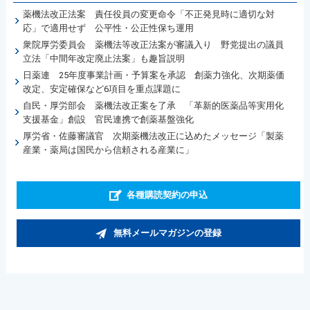
薬機法改正法案 責任役員の変更命令「不正発見時に適切な対
応」で適用せず 公平性・公正性保ち運用
衆院厚労委員会 薬機法等改正法案が審議入り 野党提出の議員
立法「中間年改定廃止法案」も趣旨説明
日薬連 25年度事業計画・予算案を承認 創薬力強化、次期薬価
改定、安定確保など6項目を重点課題に
自民・厚労部会 薬機法改正案を了承 「革新的医薬品等実用化
支援基金」創設 官民連携で創薬基盤強化
厚労省・佐藤審議官 次期薬機法改正に込めたメッセージ「製薬
産業・薬局は国民から信頼される産業に」
各種購読契約の申込
無料メールマガジンの登録