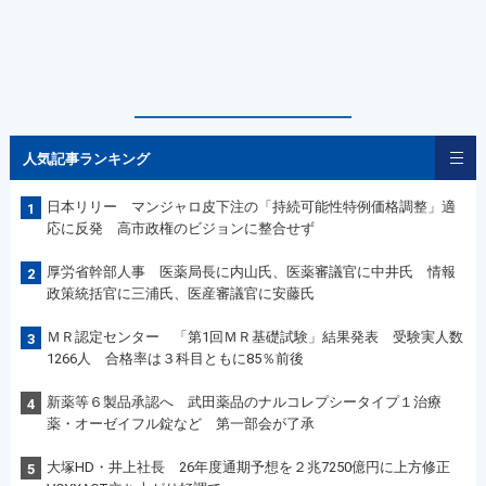
人気記事ランキング
日本リリー マンジャロ皮下注の「持続可能性特例価格調整」適
1
応に反発 高市政権のビジョンに整合せず
厚労省幹部人事 医薬局長に内山氏、医薬審議官に中井氏 情報
2
政策統括官に三浦氏、医産審議官に安藤氏
ＭＲ認定センター 「第1回ＭＲ基礎試験」結果発表 受験実人数
3
1266人 合格率は３科目ともに85％前後
新薬等６製品承認へ 武田薬品のナルコレプシータイプ１治療
4
薬・オーゼイフル錠など 第一部会が了承
大塚HD・井上社長 26年度通期予想を２兆7250億円に上方修正
5