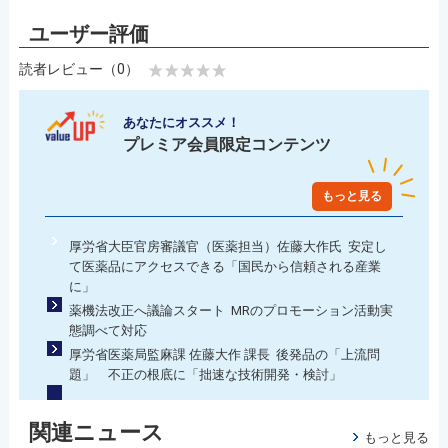
読者レビュー（0）
あなたにオススメ！
プレミア会員限定コンテンツ
もっと見る
厚労省大臣官房審議官（医薬担当）佐藤大作氏 安定し
て医薬品にアクセスできる「国民から信頼される産業
に」
薬機法改正へ議論スタート MRのプロモーション活動実
態調べて対応
厚労省医薬局監麻課 佐藤大作 課長 後発品の「上流問
題」 不正の根底に「拙速な技術開発・検討」
関連ニュース
もっと見る