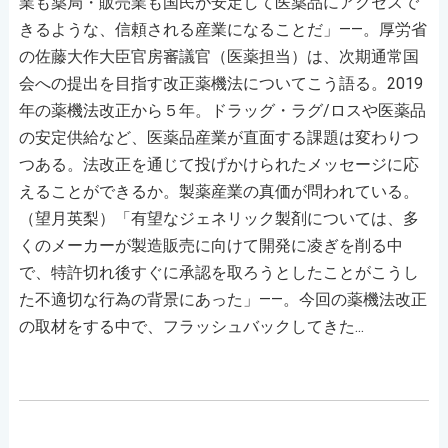
業も薬局・販売業も国民が安定して医薬品にアクセスで
きるような、信頼される産業になることだ」――。厚労省
の佐藤大作大臣官房審議官（医薬担当）は、次期通常国
会への提出を目指す改正薬機法についてこう語る。2019
年の薬機法改正から５年。ドラッグ・ラグ/ロスや医薬品
の安定供給など、医薬品産業が直面する課題は変わりつ
つある。法改正を通じて投げかけられたメッセージに応
えることができるか。製薬産業の真価が問われている。
（望月英梨）「有望なジェネリック製剤については、多
くのメーカーが製造販売に向けて開発に凌ぎを削る中
で、特許切れ後すぐに承認を取ろうとしたことがこうし
た不適切な行為の背景にあった」――。今回の薬機法改正
の取材をする中で、フラッシュバックしてきた...