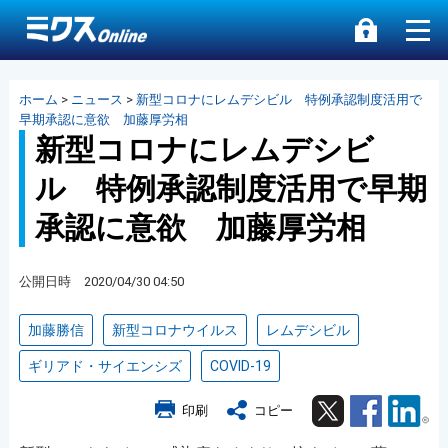
ホーム
>
ニュース
>
新型コロナにレムデシビル 特例承認制度活用で
早期承認に意欲 加藤厚労相
新型コロナにレムデシビ
ル 特例承認制度活用で早期
承認に意欲 加藤厚労相
公開日時 2020/04/30 04:50
加藤勝信
新型コロナウイルス
レムデシビル
ギリアド・サイエンシズ
COVID-19
Twitter
Facebook
Lin
印刷
コピー