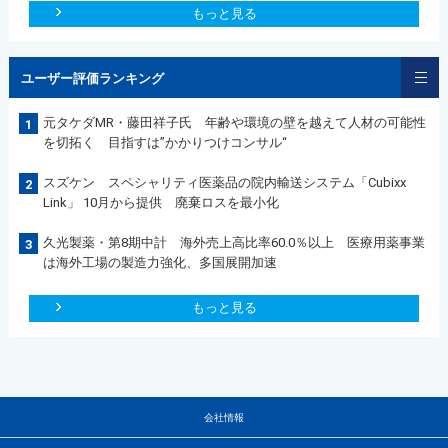
もっと見る
ユーザー評価ランキング
元タケダMR・藤田祥子氏 年齢や環境の壁を越えて人材の可能性
1
を切拓く 目指すは”かかりつけコンサル“
スズケン スペシャリティ医薬品の院内輸送システム「Cubixx
2
Link」 10月から提供 廃棄ロスを最小化
久光製薬・第8期中計 海外売上高比率60.0％以上 医療用薬事業
3
は海外工場の製造力強化、多国展開加速
もっと見る
会社情報