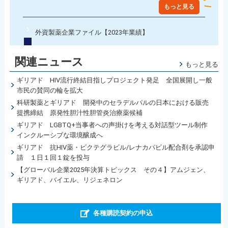
もっと見る
外資製薬企業ファイル【2023年業績】
関連ニュース
もっと見る
ギリアド HIV流行終結目指しプロジェクト発足 全国展開し一般
市民の賛同の輪を拡大
科研製薬とギリアド 開発中のセラデルパルの日本における販売
提携締結 原発性胆汁性胆管炎治療薬候補
ギリアド LGBTQ+当事者への声掛けを考える対話型ツール制作
インクルーシブな環境醸成へ
ギリアド 抗HIV薬・ビクテグラビル/レナカパビル配合剤を承認申
請 １日１回１錠を投与
【グローバル企業2025年決算トピックス その４】アムジェン、
ギリアド、バイエル、リジェネロン
各種購読契約の申込