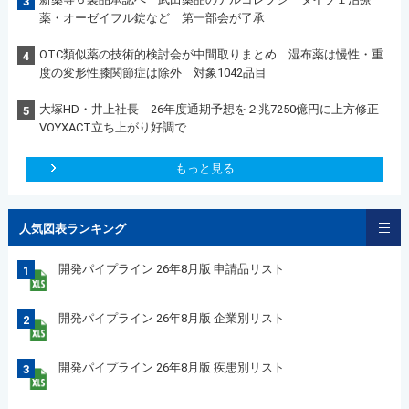
3
薬・オーゼイフル錠など 第一部会が了承
OTC類似薬の技術的検討会が中間取りまとめ 湿布薬は慢性・重
4
度の変形性膝関節症は除外 対象1042品目
大塚HD・井上社長 26年度通期予想を２兆7250億円に上方修正
5
VOYXACT立ち上がり好調で
もっと見る
人気図表ランキング
開発パイプライン 26年8月版 申請品リスト
1
開発パイプライン 26年8月版 企業別リスト
2
開発パイプライン 26年8月版 疾患別リスト
3