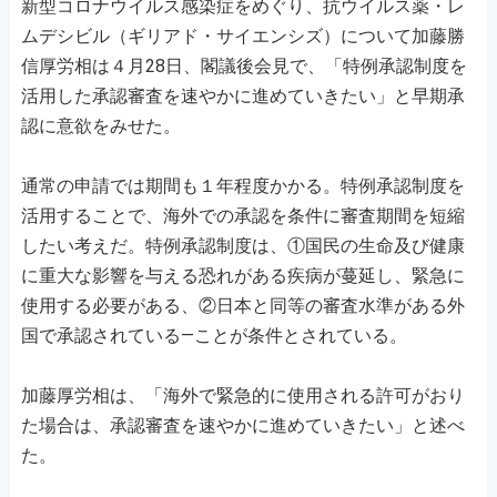
新型コロナウイルス感染症をめぐり、抗ウイルス薬・レ
ムデシビル（ギリアド・サイエンシズ）について加藤勝
信厚労相は４月28日、閣議後会見で、「特例承認制度を
活用した承認審査を速やかに進めていきたい」と早期承
認に意欲をみせた。
通常の申請では期間も１年程度かかる。特例承認制度を
活用することで、海外での承認を条件に審査期間を短縮
したい考えだ。特例承認制度は、①国民の生命及び健康
に重大な影響を与える恐れがある疾病が蔓延し、緊急に
使用する必要がある、②日本と同等の審査水準がある外
国で承認されている―ことが条件とされている。
加藤厚労相は、「海外で緊急的に使用される許可がおり
た場合は、承認審査を速やかに進めていきたい」と述べ
た。