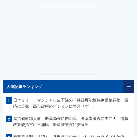
人気記事ランキング
日本リリー マンジャロ皮下注の「持続可能性特例価格調整」適
1
応に反発 高市政権のビジョンに整合せず
厚労省幹部人事 医薬局長に内山氏、医薬審議官に中井氏 情報
2
政策統括官に三浦氏、医産審議官に安藤氏
新薬等６製品承認へ 武田薬品のナルコレプシータイプ１治療