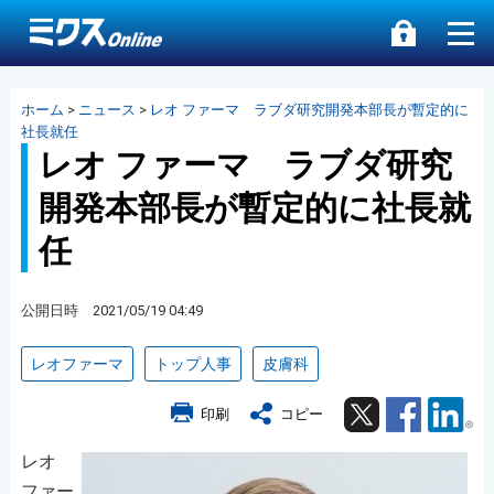
ホーム
>
ニュース
>
レオ ファーマ ラブダ研究開発本部長が暫定的に
社長就任
レオ ファーマ ラブダ研究
開発本部長が暫定的に社長就
任
公開日時 2021/05/19 04:49
レオファーマ
トップ人事
皮膚科
Twitter
Facebook
Lin
印刷
コピー
レオ
ファー