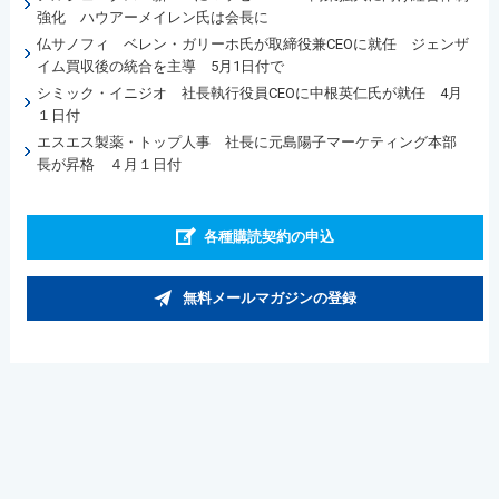
強化 ハウアーメイレン氏は会長に
仏サノフィ ベレン・ガリーホ氏が取締役兼CEOに就任 ジェンザ
イム買収後の統合を主導 5月1日付で
シミック・イニジオ 社長執行役員CEOに中根英仁氏が就任 4月
１日付
エスエス製薬・トップ人事 社長に元島陽子マーケティング本部
長が昇格 ４月１日付
各種購読契約の申込
無料メールマガジンの登録