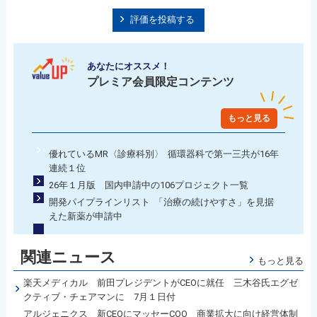
評価を投稿する
あなたにオススメ！
プレミア会員限定コンテンツ
もっと見る
優れているMR〈診療科別〉 循環器科で第一三共が16年
連続１位
26年１月版 国内申請中の106プロジェクト一覧
開発パイプラインリスト 「治療の続けやすさ」を見据
えた新薬が申請中
関連ニュース
もっと見る
楽天メディカル 前田プレジデントがCEOに就任 三木谷氏エグゼ
クティブ・チェアマンに 7月１日付
アルジェニクス 新CEOにマッセーCOO 商業拡大に向け経営体制