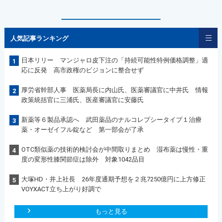
人気記事ランキング
日本リリー マンジャロ皮下注の「持続可能性特例価格調整」適
1
応に反発 高市政権のビジョンに整合せず
厚労省幹部人事 医薬局長に内山氏、医薬審議官に中井氏 情報
2
政策統括官に三浦氏、医産審議官に安藤氏
新薬等６製品承認へ 武田薬品のナルコレプシータイプ１治療
3
薬・オーゼイフル錠など 第一部会が了承
OTC類似薬の技術的検討会が中間取りまとめ 湿布薬は慢性・重
4
度の変形性膝関節症は除外 対象1042品目
大塚HD・井上社長 26年度通期予想を２兆7250億円に上方修正
5
VOYXACT立ち上がり好調で
もっと見る