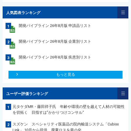
人気図表ランキング
開発パイプライン 26年8月版 申請品リスト
1
開発パイプライン 26年8月版 企業別リスト
2
開発パイプライン 26年8月版 疾患別リスト
3
もっと見る
ユーザー評価ランキング
元タケダMR・藤田祥子氏 年齢や環境の壁を越えて人材の可能性
1
を切拓く 目指すは”かかりつけコンサル“
スズケン スペシャリティ医薬品の院内輸送システム「Cubixx
2
Link」 10月から提供 廃棄ロスを最小化