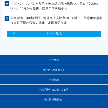
スズケン スペシャリティ医薬品の院内輸送システム「Cubixx
2
Link」 10月から提供 廃棄ロスを最小化
久光製薬・第8期中計 海外売上高比率60.0％以上 医療用薬事業
3
は海外工場の製造力強化、多国展開加速
もっと見る
会社情報
サービス利用ガイド
利用規約
特定商取引法に基づく表示
個人情報保護方針