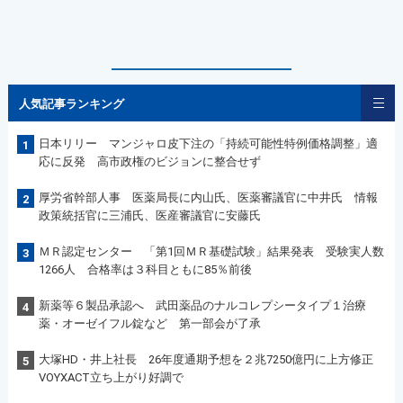
人気記事ランキング
日本リリー マンジャロ皮下注の「持続可能性特例価格調整」適
1
応に反発 高市政権のビジョンに整合せず
厚労省幹部人事 医薬局長に内山氏、医薬審議官に中井氏 情報
2
政策統括官に三浦氏、医産審議官に安藤氏
ＭＲ認定センター 「第1回ＭＲ基礎試験」結果発表 受験実人数
3
1266人 合格率は３科目ともに85％前後
新薬等６製品承認へ 武田薬品のナルコレプシータイプ１治療
4
薬・オーゼイフル錠など 第一部会が了承
大塚HD・井上社長 26年度通期予想を２兆7250億円に上方修正
5
VOYXACT立ち上がり好調で