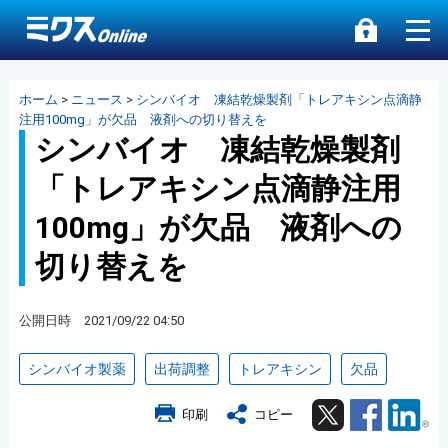
ホーム
>
ニュース
>
シンバイオ 凍結乾燥製剤「トレアキシン点滴静
注用100mg」が欠品 液剤への切り替えを
シンバイオ 凍結乾燥製剤
「トレアキシン点滴静注用
100mg」が欠品 液剤への
切り替えを
公開日時 2021/09/22 04:50
シンバイオ製薬
出荷調整
トレアキシン
欠品
Twitter
Facebook
Lin
印刷
コピー