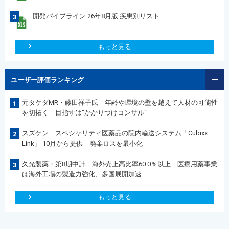
開発パイプライン 26年8月版 疾患別リスト
3
もっと見る
ユーザー評価ランキング
元タケダMR・藤田祥子氏 年齢や環境の壁を越えて人材の可能性
1
を切拓く 目指すは”かかりつけコンサル“
スズケン スペシャリティ医薬品の院内輸送システム「Cubixx
2
Link」 10月から提供 廃棄ロスを最小化
久光製薬・第8期中計 海外売上高比率60.0％以上 医療用薬事業
3
は海外工場の製造力強化、多国展開加速
もっと見る