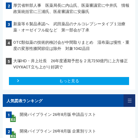
厚労省幹部人事 医薬局長に内山氏、医薬審議官に中井氏 情報
2
政策統括官に三浦氏、医産審議官に安藤氏
新薬等６製品承認へ 武田薬品のナルコレプシータイプ１治療
3
薬・オーゼイフル錠など 第一部会が了承
OTC類似薬の技術的検討会が中間取りまとめ 湿布薬は慢性・重
4
度の変形性膝関節症は除外 対象1042品目
大塚HD・井上社長 26年度通期予想を２兆7250億円に上方修正
5
VOYXACT立ち上がり好調で
もっと見る
人気図表ランキング
開発パイプライン 26年8月版 申請品リスト
1
開発パイプライン 26年8月版 企業別リスト
2