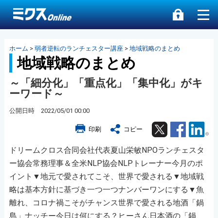
ホーム
>
弱者逆転のランチェスター講座
>
地域戦略のまとめ
地域戦略のまとめ
～「細分化」「重点化」「集中化」がキ
ーワード～
公開日時 2022/05/01 00:00
Twitter
Facebook
Lin
印刷
コピー
ドリームクロス合同会社代表夏山栄敏NPOランチェスタ
ー協会常務理事＆全米NLP協会NLPトレーナー今月のポ
イント▼地元で愛されてこそ、世界で愛される▼地域戦
略は基本方針に基づき一つ一つナンバーワンにする▼魚
離れ、コロナ禍こそがチャンス世界で愛される地酒「鍋
島」ナッチー今日は何にする？ヒーさん日本酒の「鍋