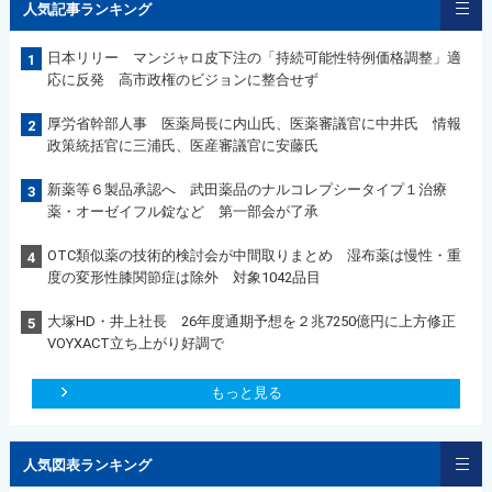
人気記事ランキング
日本リリー マンジャロ皮下注の「持続可能性特例価格調整」適
1
応に反発 高市政権のビジョンに整合せず
厚労省幹部人事 医薬局長に内山氏、医薬審議官に中井氏 情報
2
政策統括官に三浦氏、医産審議官に安藤氏
新薬等６製品承認へ 武田薬品のナルコレプシータイプ１治療
3
薬・オーゼイフル錠など 第一部会が了承
OTC類似薬の技術的検討会が中間取りまとめ 湿布薬は慢性・重
4
度の変形性膝関節症は除外 対象1042品目
大塚HD・井上社長 26年度通期予想を２兆7250億円に上方修正
5
VOYXACT立ち上がり好調で
もっと見る
人気図表ランキング