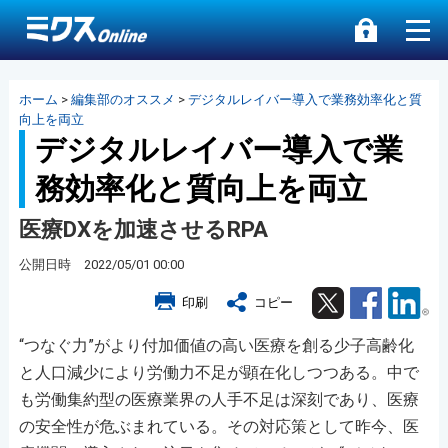
ホーム
>
編集部のオススメ
>
デジタルレイバー導入で業務効率化と質
向上を両立
デジタルレイバー導入で業
務効率化と質向上を両立
医療DXを加速させるRPA
公開日時 2022/05/01 00:00
Twitter
Facebook
Lin
印刷
コピー
“つなぐ力”がより付加価値の高い医療を創る少子高齢化
と人口減少により労働力不足が顕在化しつつある。中で
も労働集約型の医療業界の人手不足は深刻であり、医療
の安全性が危ぶまれている。その対応策として昨今、医