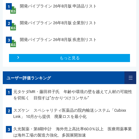
開発パイプライン 26年8月版 申請品リスト
1
開発パイプライン 26年8月版 企業別リスト
2
開発パイプライン 26年8月版 疾患別リスト
3
もっと見る
ユーザー評価ランキング
元タケダMR・藤田祥子氏 年齢や環境の壁を越えて人材の可能性
1
を切拓く 目指すは”かかりつけコンサル“
スズケン スペシャリティ医薬品の院内輸送システム「Cubixx
2
Link」 10月から提供 廃棄ロスを最小化
久光製薬・第8期中計 海外売上高比率60.0％以上 医療用薬事業
3
は海外工場の製造力強化、多国展開加速