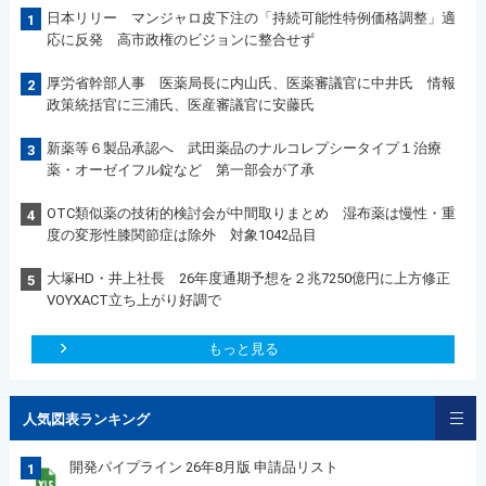
日本リリー マンジャロ皮下注の「持続可能性特例価格調整」適
1
応に反発 高市政権のビジョンに整合せず
厚労省幹部人事 医薬局長に内山氏、医薬審議官に中井氏 情報
2
政策統括官に三浦氏、医産審議官に安藤氏
新薬等６製品承認へ 武田薬品のナルコレプシータイプ１治療
3
薬・オーゼイフル錠など 第一部会が了承
OTC類似薬の技術的検討会が中間取りまとめ 湿布薬は慢性・重
4
度の変形性膝関節症は除外 対象1042品目
大塚HD・井上社長 26年度通期予想を２兆7250億円に上方修正
5
VOYXACT立ち上がり好調で
もっと見る
人気図表ランキング
開発パイプライン 26年8月版 申請品リスト
1