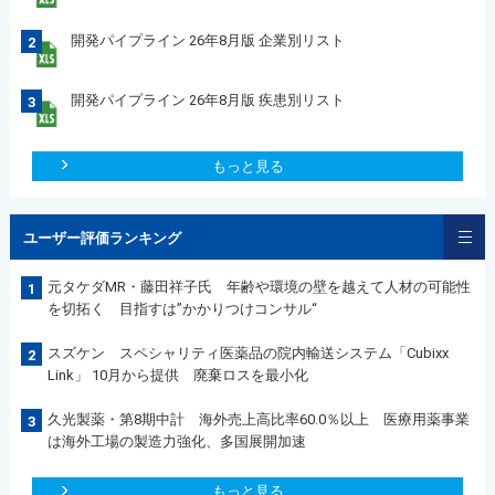
開発パイプライン 26年8月版 企業別リスト
2
開発パイプライン 26年8月版 疾患別リスト
3
もっと見る
ユーザー評価ランキング
元タケダMR・藤田祥子氏 年齢や環境の壁を越えて人材の可能性
1
を切拓く 目指すは”かかりつけコンサル“
スズケン スペシャリティ医薬品の院内輸送システム「Cubixx
2
Link」 10月から提供 廃棄ロスを最小化
久光製薬・第8期中計 海外売上高比率60.0％以上 医療用薬事業
3
は海外工場の製造力強化、多国展開加速
もっと見る