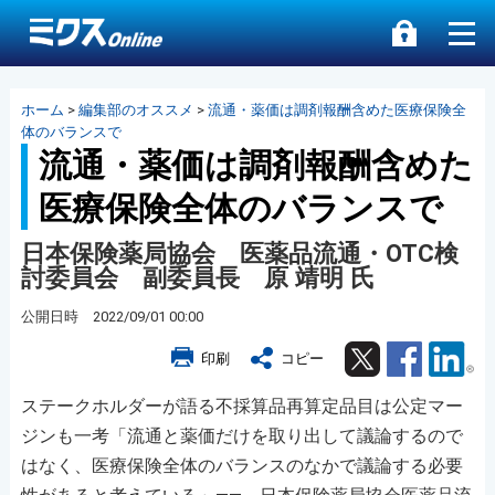
ホーム
>
編集部のオススメ
>
流通・薬価は調剤報酬含めた医療保険全
体のバランスで
流通・薬価は調剤報酬含めた
医療保険全体のバランスで
日本保険薬局協会 医薬品流通・OTC検
討委員会 副委員長 原 靖明 氏
公開日時 2022/09/01 00:00
Twitter
Facebook
Lin
印刷
コピー
ステークホルダーが語る不採算品再算定品目は公定マー
ジンも一考「流通と薬価だけを取り出して議論するので
はなく、医療保険全体のバランスのなかで議論する必要