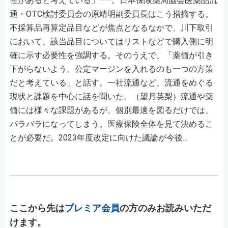
性があると考えている」――。日本保険薬局協会医薬品流
通・OTC検討委員会の原靖明副委員長はこう指摘する。
不採算品再算定品目などが焦点となるなかで、川下取引
において、該当品目についてはリストなどで購入側に明
確に示す必要性を強調する。そのうえで、「薬価が引き
下がらないよう、公定マージンを入れるのも一つの方策
だと考えている」と話す。一社流通など、流通をめぐる
現状と課題を中心に話を聞いた。（望月英梨）流通や薬
価には様々な課題があるが、個別最適を図るだけでは、
バラバラになってしまう。医療保険全体を見て決めるこ
とが必要だ。2023年度改定に向けた議論が今後...
ここから先は
プレミア会員
の方のみお読みいただ
けます。