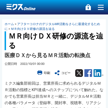
ホーム
>
アフターコロナのデジタルMR活動をさらに最適化するため
に
>
ＭＲ向けＤＸ研修の源流を辿る
ＭＲ向けＤＸ研修の源流を辿
る
医療ＤＸから見るＭＲ活動の転換点
公開日時 2022/10/01 00:00
Twitter
Facebook
Lin
印刷
コピー
ミクス編集部前回は、営業所長に求められるデジタルＭ
Ｒ活動の指標とKPI達成へのステップについて触れた。な
かでも営業所長は担当ＭＲと一緒に、デジタルＭＲ活動
の各種パラメータ（登録率、開封率、視聴率、リアクシ