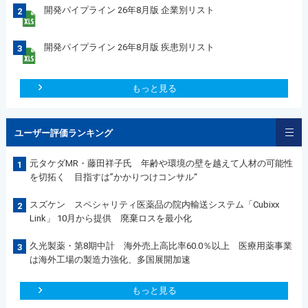
開発パイプライン 26年8月版 企業別リスト
2
開発パイプライン 26年8月版 疾患別リスト
3
もっと見る
ユーザー評価ランキング
元タケダMR・藤田祥子氏 年齢や環境の壁を越えて人材の可能性
1
を切拓く 目指すは”かかりつけコンサル“
スズケン スペシャリティ医薬品の院内輸送システム「Cubixx
2
Link」 10月から提供 廃棄ロスを最小化
久光製薬・第8期中計 海外売上高比率60.0％以上 医療用薬事業
3
は海外工場の製造力強化、多国展開加速
もっと見る