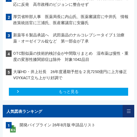
応に反発 高市政権のビジョンに整合せず
厚労省幹部人事 医薬局長に内山氏、医薬審議官に中井氏 情報
2
政策統括官に三浦氏、医産審議官に安藤氏
新薬等６製品承認へ 武田薬品のナルコレプシータイプ１治療
3
薬・オーゼイフル錠など 第一部会が了承
OTC類似薬の技術的検討会が中間取りまとめ 湿布薬は慢性・重
4
度の変形性膝関節症は除外 対象1042品目
大塚HD・井上社長 26年度通期予想を２兆7250億円に上方修正
5
VOYXACT立ち上がり好調で
もっと見る
人気図表ランキング
開発パイプライン 26年8月版 申請品リスト
1