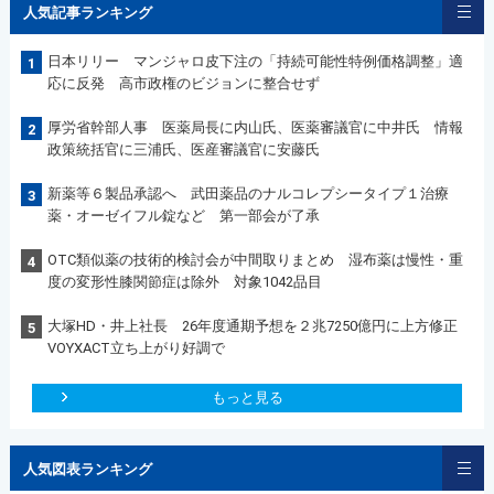
人気記事ランキング
日本リリー マンジャロ皮下注の「持続可能性特例価格調整」適
1
応に反発 高市政権のビジョンに整合せず
厚労省幹部人事 医薬局長に内山氏、医薬審議官に中井氏 情報
2
政策統括官に三浦氏、医産審議官に安藤氏
新薬等６製品承認へ 武田薬品のナルコレプシータイプ１治療
3
薬・オーゼイフル錠など 第一部会が了承
OTC類似薬の技術的検討会が中間取りまとめ 湿布薬は慢性・重
4
度の変形性膝関節症は除外 対象1042品目
大塚HD・井上社長 26年度通期予想を２兆7250億円に上方修正
5
VOYXACT立ち上がり好調で
もっと見る
人気図表ランキング