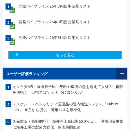
開発パイプライン 26年8月版 申請品リスト
1
開発パイプライン 26年8月版 企業別リスト
2
開発パイプライン 26年8月版 疾患別リスト
3
もっと見る
ユーザー評価ランキング
元タケダMR・藤田祥子氏 年齢や環境の壁を越えて人材の可能性
1
を切拓く 目指すは”かかりつけコンサル“
スズケン スペシャリティ医薬品の院内輸送システム「Cubixx
2
Link」 10月から提供 廃棄ロスを最小化
久光製薬・第8期中計 海外売上高比率60.0％以上 医療用薬事業
3
は海外工場の製造力強化、多国展開加速