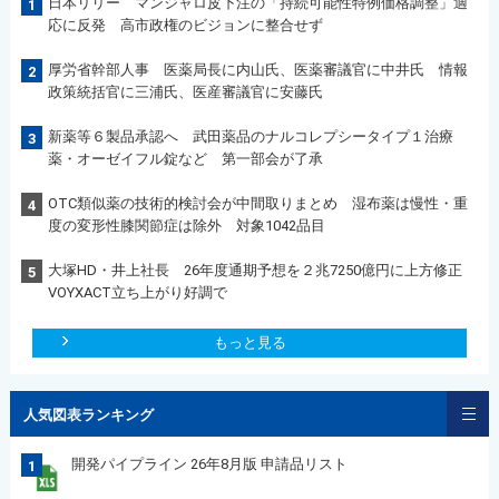
日本リリー マンジャロ皮下注の「持続可能性特例価格調整」適
1
応に反発 高市政権のビジョンに整合せず
厚労省幹部人事 医薬局長に内山氏、医薬審議官に中井氏 情報
2
政策統括官に三浦氏、医産審議官に安藤氏
新薬等６製品承認へ 武田薬品のナルコレプシータイプ１治療
3
薬・オーゼイフル錠など 第一部会が了承
OTC類似薬の技術的検討会が中間取りまとめ 湿布薬は慢性・重
4
度の変形性膝関節症は除外 対象1042品目
大塚HD・井上社長 26年度通期予想を２兆7250億円に上方修正
5
VOYXACT立ち上がり好調で
もっと見る
人気図表ランキング
開発パイプライン 26年8月版 申請品リスト
1