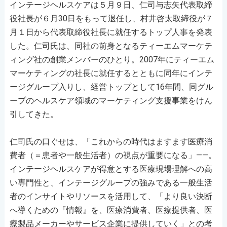
インテージヘルスケアは５月９日、仁司与志矢代表取締
役社長が６月30日をもって退任し、村井啓太取締役が７
月１日から代表取締役社長に就任するトップ人事を発表
した。仁司氏は、同社の前身となるティーエムマーケテ
ィング社の創業メンバーのひとり。2007年にティーエム
マーケティングの社長に就任するとともに同年にインテ
ージグループ入りし、経営トップとして16年間、同グル
ープのヘルスケア領域のマーケティング支援事業をけん
引してきた。
仁司氏の口ぐせは、「これからの時代はますます医療消
費者（＝患者や一般生活者）の視点が重要になる」――。
インテージヘルスケアが得意とする医療現場理解への高
い専門性と、インテージグループの強みである一般生活
者のインサイトやリソースを活用して、「より良い決断
へ導くための『情報』を、医療消費者、医療提供者、医
療製品メーカーやサービス企業に提供していく」との考