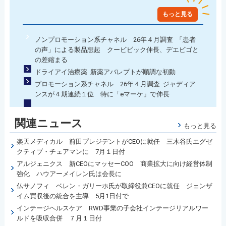
もっと見る
ノンプロモーション系チャネル 26年４月調査 「患者
の声」による製品想起 クービビック伸長、デエビゴと
の差縮まる
ドライアイ治療薬 新薬アバレプトが順調な初動
プロモーション系チャネル 26年４月調査 ジャディア
ンスが４期連続１位 特に「eマーケ」で伸長
関連ニュース
もっと見る
楽天メディカル 前田プレジデントがCEOに就任 三木谷氏エグゼ
クティブ・チェアマンに 7月１日付
アルジェニクス 新CEOにマッセーCOO 商業拡大に向け経営体制
強化 ハウアーメイレン氏は会長に
仏サノフィ ベレン・ガリーホ氏が取締役兼CEOに就任 ジェンザ
イム買収後の統合を主導 5月1日付で
インテージヘルスケア RWD事業の子会社インテージリアルワー
ルドを吸収合併 ７月１日付