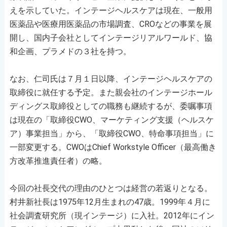
えを示していた。インテージヘルスケアは現在、一般用
医薬品や医療用医薬品の市場調査、CROなどの事業を展
開し、国内子会社としてインテージリアルワールド、協
和企画、プラメドの３社を持つ。
なお、仁司氏は７月１日以降、インテージヘルスケアの
取締役に就任する予定。また親会社のインテージホール
ディングス取締役としての職務も継続するが、委嘱事項
は現在の「取締役CWO、マーケティング支援（ヘルスケ
ア）事業担当」から、「取締役CWO、特命事項担当」に
一部変更する。CWOはChief Workstyle Officer（最高働き
方改革推進責任者）の略。
今回の社長交代の理由のひとつは経営の若返りとなる。
村井新社長は1975年12月生まれの47歳。1999年４月に
社会調査研究所（現インテージ）に入社。2012年にイン