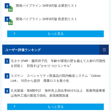
開発パイプライン 26年8月版 企業別リスト
2
開発パイプライン 26年8月版 疾患別リスト
3
もっと見る
ユーザー評価ランキング
元タケダMR・藤田祥子氏 年齢や環境の壁を越えて人材の可能性
1
を切拓く 目指すは”かかりつけコンサル“
スズケン スペシャリティ医薬品の院内輸送システム「Cubixx
2
Link」 10月から提供 廃棄ロスを最小化
久光製薬・第8期中計 海外売上高比率60.0％以上 医療用薬事業
3
は海外工場の製造力強化、多国展開加速
もっと見る